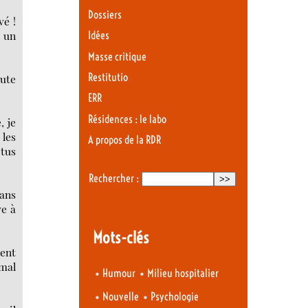
Dossiers
vé !
t un
Idées
Masse critique
Restitutio
oute
ERR
Résidences : le labo
, je
 les
A propos de la RDR
ctus
Rechercher :
dans
ve à
Mots-clés
ment
 mal
•
•
Humour
Milieu hospitalier
•
•
Nouvelle
Psychologie