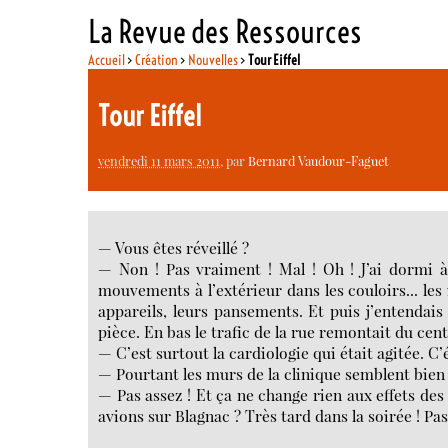
La Revue des Ressources
Accueil
>
Création
>
Nouvelles
>
Tour Eiffel
Tour Eiffel
vendredi 11 mars 2011
, par
Bernard Vaudour-Faguet
— Vous êtes réveillé ?
— Non ! Pas vraiment ! Mal ! Oh ! J’ai dormi à 
mouvements à l’extérieur dans les couloirs... les
appareils, leurs pansements. Et puis j’entendais 
pièce. En bas le trafic de la rue remontait du centr
— C’est surtout la cardiologie qui était agitée. C’é
— Pourtant les murs de la clinique semblent bien 
— Pas assez ! Et ça ne change rien aux effets des
avions sur Blagnac ? Très tard dans la soirée ! Pa