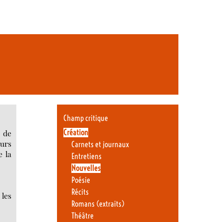
Champ critique
Création
p de
eurs
Carnets et journaux
e la
Entretiens
Nouvelles
Poésie
Récits
 les
Romans (extraits)
Théâtre