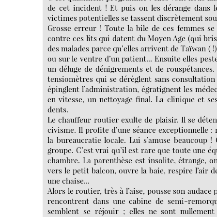
de cet incident ! Et puis on les dérange dans le
victimes potentielles se tassent discrètement sous
Grosse erreur ! Toute la bile de ces femmes se 
contre ces lits qui datent du Moyen Age (qui bris
des malades parce qu’elles arrivent de Taïwan ( !)
ou sur le ventre d’un patient... Ensuite elles pes
un déluge de dénigrements et de rouspétances. 
tensiomètres qui se dérèglent sans consultation p
épinglent l’administration, égratignent les médec
en vitesse, un nettoyage final. La clinique et 
dents.
Le chauffeur routier exulte de plaisir. Il se déte
civisme. Il profite d’une séance exceptionnelle :
la bureaucratie locale. Lui s’amuse beaucoup ! 
groupe. C’est vrai qu’il est rare que toute une 
chambre. La parenthèse est insolite, étrange, on
vers le petit balcon, ouvre la baie, respire l’air 
une chaise...
Alors le routier, très à l’aise, pousse son audace p
rencontrent dans une cabine de semi-remorque
semblent se réjouir ; elles ne sont nullement