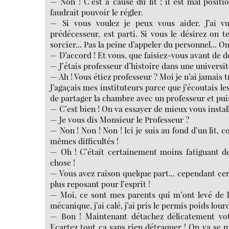
— Non ! C’est à cause du lit ; il est mal position
faudrait pouvoir le régler.
— Si vous voulez je peux vous aider. J’ai vu
prédécesseur, est parti. Si vous le désirez on 
sorcier... Pas la peine d’appeler du personnel... On
— D’accord ! Et vous, que faisiez-vous avant de d
— J’étais professeur d’histoire dans une universit
— Ah ! Vous étiez professeur ? Moi je n’ai jamais 
J’agaçais mes instituteurs parce que j’écoutais les 
de partager la chambre avec un professeur et pui
— C’est bien ! On va essayer de mieux vous install
— Je vous dis Monsieur le Professeur ?
— Non ! Non ! Non ! Ici je suis au fond d’un lit
mêmes difficultés !
— Oh ! C’était certainement moins fatiguant de
chose !
— Vous avez raison quelque part... cependant cer
plus reposant pour l’esprit !
— Moi, ce sont mes parents qui m’ont levé de l’éc
mécanique, j’ai calé, j’ai pris le permis poids lourd 
— Bon ! Maintenant détachez délicatement votre
Ecartez tout ça sans rien détraquer ! On va se 