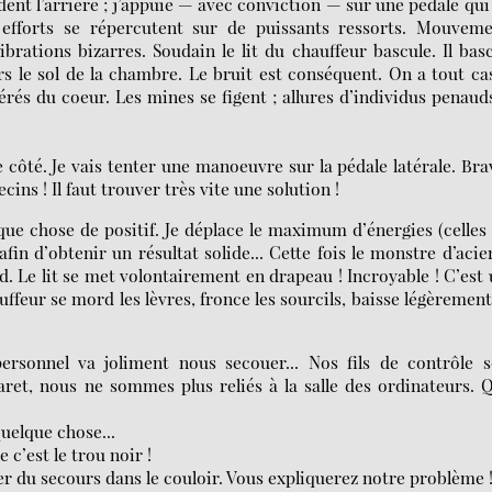
nt l’arrière ; j’appuie — avec conviction — sur une pédale qui
 efforts se répercutent sur de puissants ressorts. Mouveme
brations bizarres. Soudain le lit du chauffeur bascule. Il bas
rs le sol de la chambre. Le bruit est conséquent. On a tout ca
érés du coeur. Les mines se figent ; allures d’individus penaud
côté. Je vais tenter une manoeuvre sur la pédale latérale. Bra
ins ! Il faut trouver très vite une solution !
que chose de positif. Je déplace le maximum d’énergies (celles
 afin d’obtenir un résultat solide... Cette fois le monstre d’acie
nd. Le lit se met volontairement en drapeau ! Incroyable ! C’est
uffeur se mord les lèvres, fronce les sourcils, baisse légèrement
sonnel va joliment nous secouer... Nos fils de contrôle s
aret, nous ne sommes plus reliés à la salle des ordinateurs. 
quelque chose...
c’est le trou noir !
her du secours dans le couloir. Vous expliquerez notre problème 