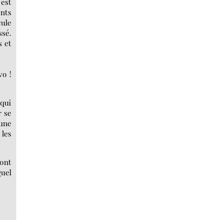
 est
nts
cule
ssé.
s et
vo !
 qui
r se
 une
 les
ont
Quel
!