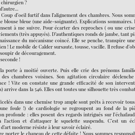
n chirurgien ?
’autre...
or. Coup d’oeil furtif dans l’alignement des chambres. Nous so
ne blouse bleue (une aide-soignante). Explications sommaires. 
consent à me suivre. Pour écarter des reproches ( ou une cris
iements (très appuyés). D’authentiques ronds de jambe, tant pis
naissance du mécanisme coincé. Elle se penche, transpire un
n ! Le mobile de Calder sursaute, tousse, vacille. Il refuse d’ob
un soupir de découragement.
 seconde !
 la porte à moitié ouverte. Puis elle crie des prénoms famili
 des chambres voisines. Son agitation circulaire déclenche
ace ! Vite on constate une grande efficacité de son interven
) arrive dans la 546. Elles ont toutes une silhouette très comba
ficelés dans une chemise trop ample sont prêts à recevoir tous
une foule !) de cardiologie se regroupent au fond de la piè
on profonde : elles posent des regards intrigués sur l’échafau
à l’action et d’attaquer le squelette suspendu. C’est un é
d’art moderne résiste à leur savoir éclairé.
re porter le chapeau de cette défaite ! Nous sommes responsa