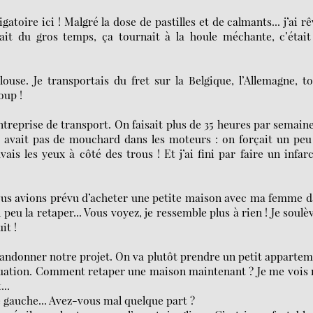
oire ici ! Malgré la dose de pastilles et de calmants... j’ai rê
avait du gros temps, ça tournait à la houle méchante, c’étai
ouse. Je transportais du fret sur la Belgique, l’Allemagne, t
oup !
ntreprise de transport. On faisait plus de 35 heures par semaine
n’y avait pas de mouchard dans les moteurs : on forçait un peu
vais les yeux à côté des trous ! Et j’ai fini par faire un infar
! Nous avions prévu d’acheter une petite maison avec ma femme 
peu la retaper... Vous voyez, je ressemble plus à rien ! Je soulè
it !
abandonner notre projet. On va plutôt prendre un petit apparte
ituation. Comment retaper une maison maintenant ? Je me vois
...
 gauche... Avez-vous mal quelque part ?