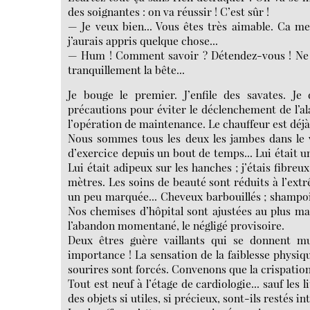
des soignantes : on va réussir ! C’est sûr !
— Je veux bien... Vous êtes très aimable. Ca me
j’aurais appris quelque chose...
— Hum ! Comment savoir ? Détendez-vous ! Ne re
tranquillement la bête...
Je bouge le premier. J’enfile des savates. Je
précautions pour éviter le déclenchement de l’al
l’opération de maintenance. Le chauffeur est déjà a
Nous sommes tous les deux les jambes dans le v
d’exercice depuis un bout de temps... Lui était 
Lui était adipeux sur les hanches ; j’étais fibreu
mètres. Les soins de beauté sont réduits à l’extr
un peu marquée... Cheveux barbouillés ; shampoin
Nos chemises d’hôpital sont ajustées au plus m
l’abandon momentané, le négligé provisoire.
Deux êtres guère vaillants qui se donnent 
importance ! La sensation de la faiblesse physiq
sourires sont forcés. Convenons que la crispatio
Tout est neuf à l’étage de cardiologie... sauf les
des objets si utiles, si précieux, sont-ils restés 