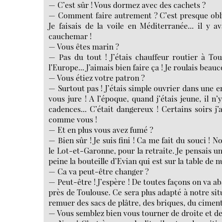
— C’est sûr ! Vous dormez avec des cachets ?
— Comment faire autrement ? C’est presque obligat
Je faisais de la voile en Méditerranée... il y 
cauchemar !
— Vous êtes marin ?
— Pas du tout ! J’étais chauffeur routier à Toul
l’Europe... J’aimais bien faire ça ! Je roulais beauc
— Vous étiez votre patron ?
— Surtout pas ! J’étais simple ouvrier dans une e
vous jure ! A l’époque, quand j’étais jeune, il 
cadences... C’était dangereux ! Certains soirs j’a
comme vous !
— Et en plus vous avez fumé ?
— Bien sûr ! Je suis fini ! Ca me fait du souci 
le Lot-et-Garonne, pour la retraite. Je pensais un 
peine la bouteille d’Evian qui est sur la table de nu
— Ca va peut-être changer ?
— Peut-être ! J’espère ! De toutes façons on va 
près de Toulouse. Ce sera plus adapté à notre s
remuer des sacs de plâtre, des briques, du ciment
— Vous semblez bien vous tourner de droite et de