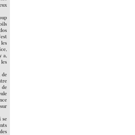
deux
coup
oils
 dos
’est
 les
ice,
y a,
 les
n de
ntre
e de
eule
ance
 sur
i se
nts
des