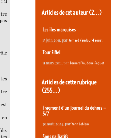
; il
Articles de cet auteur
(2…)
tre
 pas
Les îles marquises
15 juin 2011
, par
Bernard Vaudour-Faguet
rôle
Tour Eiffel
11 mars 2011
, par
Bernard Vaudour-Faguet
 les
Articles de cette rubrique
(255…)
utre
’est
Fragment d’un journal du dehors —
5/7
e en
30 août 2024
, par
Yann Leblanc
ôle.
stes
Sons palliatifs