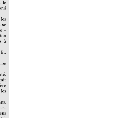
 le
 qui
 les
t se
ge –
tion
s à
lit,
ombe
ité,
tait
ière
 les
aps,
’est
sens