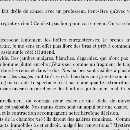
 fait drôle de causer avec un professeur. Peut-être qu’avec 
grettez rien ! Ce n’est pas bon pour votre coeur. On va rel
 décroche lentement les boîtes enregistreuses. Je prends mi
arme. Je me sens en effet plus libre des bras et prêt à comme
ssis sur le côté ; il attend.
ide. Des jambes maigres, blanches, dégarnies, qui n’ont pas 
un homme plutôt enrobé ; j’étais sec comme un fragment de tri
x dans les reins et dans le dos. Nos barbes sont visibles à plusi
ême ; les visages sont tirés vers le bas dans une gravité soucie
g inexistant. Le spectacle n’est pas d’une qualité extraordina
auvais niveau corporel avec des boutons qui ferment mal. Ca 
mutuellement du courage pour exécuter une tâche de moye
ue est palpable. Nos mains cherchent un appui sur une chaise.
n et la contraction accompagnent notre héroïque décision.
 lits de la chambre 546 ! Ils datent des galères romaines... Com
intacts, immobiles à cet endroit, malgré les rénovations ? Mystère.