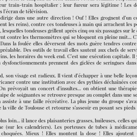
ur train-train hospitalier ; leur fureur sera légitime ! Les 
 l’écran de télévision.
dirige dans une autre direction ! Ouf ! Elles grognent d’un 
ent les reins), contre ces tondeuses à main qui arrachent les p
, lesquelles tondeuses grillent après cinq ou six passages sur le
tent contre les thermomètres qui se bloquent en pleine nuit... C
Dans la foulée elles déversent des mots guère tendres contre
réalable. Des outils de travail elles sautent aux chefs de serv
ins, les horaires du week end. C’est une exécution capitale. Il 
ses dysfonctionnements prennent des giclées de seringues dans
nd, son visage est radieux. Il vient d’échapper à une belle leço
 ricaner contre une institution avec des pythies déchaînées co
On prévoyait un concert d’insultes... on obtient une thérapi
équipe de soignantes se retrouve presque au complet dans une s
 assiste à une faille récréative. La plus jeune du groupe s’av
de la ville de Toulouse et retourne s’asseoir en posant ses pieds
lus loin... il lance des plaisanteries grasses, huileuses, celles qu
 (sur les calendriers). Les porteuses de tubes à médicame
 choquées. Mieux ! Elles montent la dose ! Elles ajoutent 