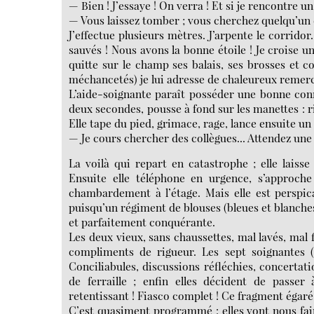
— Bien ! J’essaye ! On verra ! Et si je rencontre u
— Vous laissez tomber ; vous cherchez quelqu’un d
J’effectue plusieurs mètres. J’arpente le corrid
sauvés ! Nous avons la bonne étoile ! Je croise u
quitte sur le champ ses balais, ses brosses et 
méchancetés) je lui adresse de chaleureux remerc
L’aide-soignante paraît posséder une bonne con
deux secondes, pousse à fond sur les manettes : rie
Elle tape du pied, grimace, rage, lance ensuite 
— Je cours chercher des collègues... Attendez une
La voilà qui repart en catastrophe ; elle laisse
Ensuite elle téléphone en urgence, s’approche
chambardement à l’étage. Mais elle est perspic
puisqu’un régiment de blouses (bleues et blanches
et parfaitement conquérante.
Les deux vieux, sans chaussettes, mal lavés, mal 
compliments de rigueur. Les sept soignantes (
Conciliabules, discussions réfléchies, concertati
de ferraille ; enfin elles décident de passer 
retentissant ! Fiasco complet ! Ce fragment égaré 
C’est quasiment programmé : elles vont nous fai