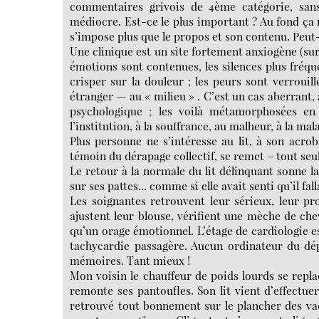
commentaires grivois de 4ème catégorie, san
médiocre. Est-ce le plus important ? Au fond ça n
s’impose plus que le propos et son contenu. Peut-
Une clinique est un site fortement anxiogène (surt
émotions sont contenues, les silences plus fréq
crisper sur la douleur ; les peurs sont verrouill
étranger — au « milieu » . C’est un cas aberrant
psychologique ; les voilà métamorphosées en
l’institution, à la souffrance, au malheur, à la mal
Plus personne ne s’intéresse au lit, à son acroba
témoin du dérapage collectif, se remet – tout seu
Le retour à la normale du lit délinquant sonne la
sur ses pattes... comme si elle avait senti qu’il fa
Les soignantes retrouvent leur sérieux, leur prof
ajustent leur blouse, vérifient une mèche de chev
qu’un orage émotionnel. L’étage de cardiologie es
tachycardie passagère. Aucun ordinateur du dép
mémoires. Tant mieux !
Mon voisin le chauffeur de poids lourds se repl
remonte ses pantoufles. Son lit vient d’effectuer
retrouvé tout bonnement sur le plancher des va