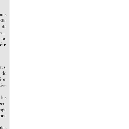
mmes
Elle
e de
...
e ou
éir.
ers.
 du
tion
tive
 les
ce.
dage
chec
bles