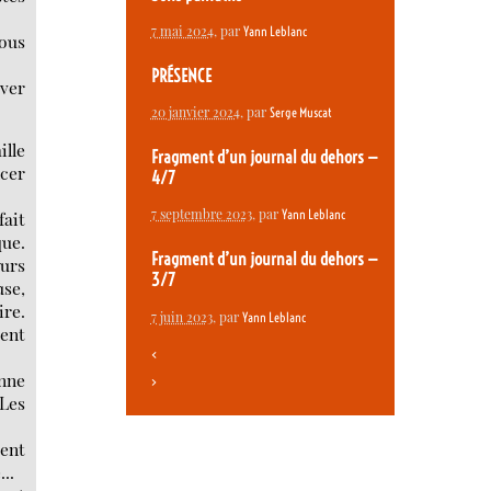
7 mai 2024
, par
Yann Leblanc
vous
PRÉSENCE
ever
20 janvier 2024
, par
Serge Muscat
lle
Fragment d’un journal du dehors —
ncer
4/7
7 septembre 2023
, par
Yann Leblanc
fait
que.
Fragment d’un journal du dehors —
eurs
3/7
use,
ire.
7 juin 2023
, par
Yann Leblanc
sent
<
nne
>
 Les
ment
..