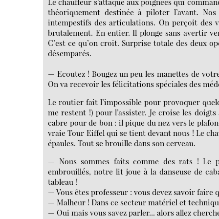
Le chauffeur s’attaque aux poignées qui commande
théoriquement destinée à piloter l’avant. Nos
intempestifs des articulations. On perçoit des vi
brutalement. En entier. Il plonge sans avertir ve
C’est ce qu’on croit. Surprise totale des deux op
désemparés.
— Ecoutez ! Bougez un peu les manettes de votre 
On va recevoir les félicitations spéciales des médec
Le routier fait l’impossible pour provoquer quel
me restent !) pour l’assister. Je croise les doigts
cabre pour de bon : il pique du nez vers le plafo
vraie Tour Eiffel qui se tient devant nous ! Le cha
épaules. Tout se brouille dans son cerveau.
— Nous sommes faits comme des rats ! Le per
embrouillés, notre lit joue à la danseuse de cab
tableau !
— Vous êtes professeur : vous devez savoir faire 
— Malheur ! Dans ce secteur matériel et technique 
— Oui mais vous savez parler... alors allez cherc