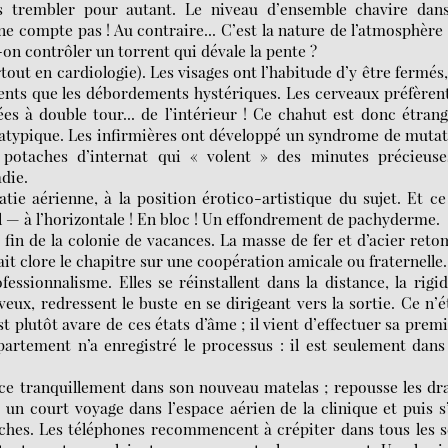
s trembler pour autant. Le niveau d’ensemble chavire dans
e compte pas ! Au contraire... C’est la nature de l’atmosphère
on contrôler un torrent qui dévale la pente ?
out en cardiologie). Les visages ont l’habitude d’y être fermés,
uents que les débordements hystériques. Les cerveaux préfèren
ées à double tour... de l’intérieur ! Ce chahut est donc étran
, atypique. Les infirmières ont développé un syndrome de muta
 potaches d’internat qui « volent » des minutes précieuse
adie.
tie aérienne, à la position érotico-artistique du sujet. Et ce 
l — à l’horizontale ! En bloc ! Un effondrement de pachyderme.
 fin de la colonie de vacances. La masse de fer et d’acier ret
llait clore le chapitre sur une coopération amicale ou fraternelle.
essionnalisme. Elles se réinstallent dans la distance, la rigid
eux, redressent le buste en se dirigeant vers la sortie. Ce n’é
t plutôt avare de ces états d’âme ; il vient d’effectuer sa prem
artement n’a enregistré le processus : il est seulement dans
ace tranquillement dans son nouveau matelas ; repousse les dr
 un court voyage dans l’espace aérien de la clinique et puis s
ches. Les téléphones recommencent à crépiter dans tous les 