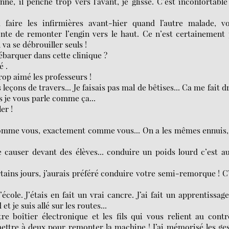
né, il penche trop vers l’avant, je glisse. C’est inconfortable 
 faire les infirmières avant-hier quand l’autre malade, vo
tente de remonter l’engin vers le haut. Ce n’est certainement
 va se débrouiller seuls !
ébarquer dans cette clinique ?
é .
trop aimé les professeurs !
leçons de travers... Je faisais pas mal de bêtises... Ca me fait d
s je vous parle comme ça...
er !
, comme vous, exactement comme vous... On a les mêmes ennuis,
 causer devant des élèves... conduire un poids lourd c’est a
tains jours, j’aurais préféré conduire votre semi-remorque ! C
ole. J’étais en fait un vrai cancre. J’ai fait un apprentissag
et je suis allé sur les routes...
 boîtier électronique et les fils qui vous relient au contr
mettre à deux pour remonter la machine ! J’ai mémorisé les ge