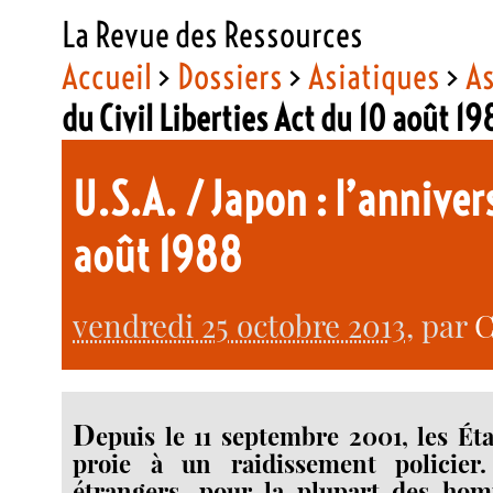
La Revue des Ressources
Accueil
>
Dossiers
>
Asiatiques
>
As
du Civil Liberties Act du 10 août 1
U.S.A. / Japon : l’annive
août 1988
vendredi 25 octobre 2013
, par
C
D
epuis le 11 septembre 2001, les Ét
proie à un raidissement policie
étrangers, pour la plupart des hom