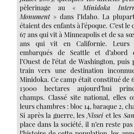
pèlerinage au «
Minidoka Inter
Monument
» dans l’Idaho. La plupar
étaient des enfants à l’époque. C’est le 
67 ans qui vit à Minneapolis et de sa s
ans qui vit en Californie. Leurs
embarqués de Seattle et d’abord 
l’Ouest de l’état de Washington, puis
train vers une destination inconn
Minidoka. Ce camp était constitué de 
13000 hectares aujourd’hui prin
champs. Classé site national, elles 
leurs chambres : bloc 14, baraque 2, c
Si après la guerre, les
Nissei
et les
San
place dans la société, il n’en reste p
l’histoire de cette population, les an