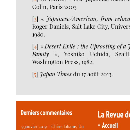
Colin, Paris 2003
[
3
]
«
Japanese/American, from reloc
Roger Daniels, Salt Lake City, Univer
1980.
[
4
]
«
Desert Exile : the Uprooting of 
Family
», Yoshiko Uchida, Seattl
Washington Press, 1982.
[
5
]
Japan Times
du 17 août 2013.
Derniers commentaires
La Revue d
-
Accueil
9 janvier 2019 –
Chère Liliane, Un