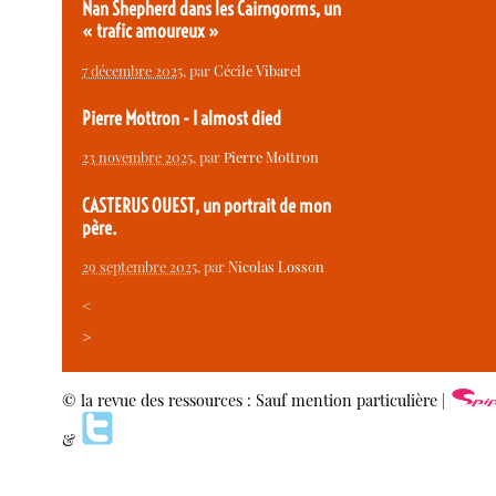
Nan Shepherd dans les Cairngorms, un
« trafic amoureux »
7 décembre 2025
, par
Cécile Vibarel
Pierre Mottron - I almost died
23 novembre 2025
, par
Pierre Mottron
CASTERUS OUEST, un portrait de mon
père.
29 septembre 2025
, par
Nicolas Losson
<
>
© la revue des ressources : Sauf mention particulière |
&