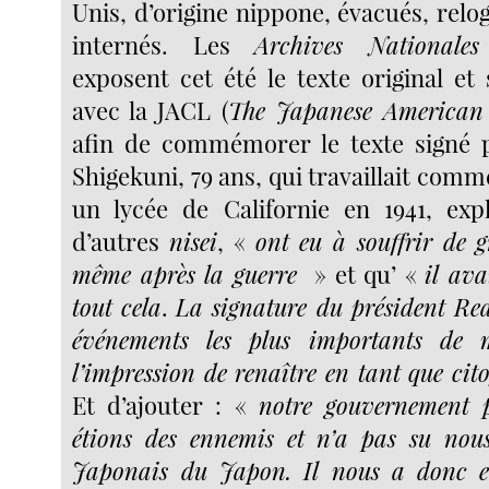
Unis, d’origine nippone, évacués, relo
internés. Les
Archives Nationales
exposent cet été le texte original et
avec la JACL (
The Japanese American 
afin de commémorer le texte signé p
Shigekuni, 79 ans, qui travaillait comm
un lycée de Californie en 1941, exp
d’autres
nisei
, «
ont eu à souffrir de g
même après la guerre
» et qu’ «
il ava
tout cela
.
La signature du président Re
événements les plus importants de 
l’impression de renaître en tant que ci
Et d’ajouter : «
notre gouvernement 
étions des ennemis et n’a pas su nous
Japonais du Japon. Il nous a donc e