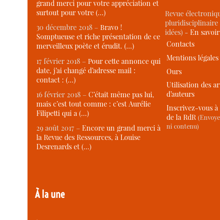
grand merci pour votre appréciation et
surtout pour votre (…)
Revue électroniqu
pluridisciplinaire 
30 décembre 2018 –
Bravo !
idées) -
En savoi
Somptueuse et riche présentation de ce
Contacts
merveilleux poète et érudit. (…)
Mentions légales
17 février 2018 –
Pour cette annonce qui
date, j’ai changé d’adresse mail :
Ours
contact : (…)
Utilisation des ar
d’auteurs
16 février 2018 –
C’était même pas lui,
mais c’est tout comme : c’est Aurélie
Inscrivez-vous à 
Filipetti qui a (…)
de la RdR
(Envoye
ni contenu)
29 août 2017 –
Encore un grand merci à
la Revue des Ressources, à Louise
Desrenards et (…)
À la une