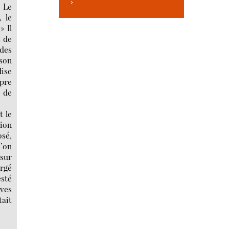
>
. Le
, le
» Il
s de
 des
 son
ise
opre
r de
t le
sion
sé,
u’on
 sur
orgé
esté
aves
tait