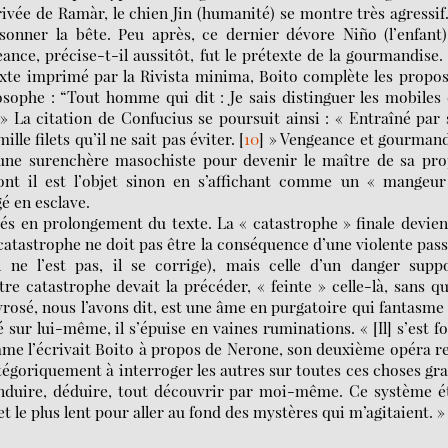
rrivée de Ramàr, le chien Jin (humanité) se montre très agressif
nner la bête. Peu après, ce dernier dévore Niño (l’enfant)
ce, précise-t-il aussitôt, fut le prétexte de la gourmandise. 
texte imprimé par la Rivista minima, Boito complète les propo
osophe : “Tout homme qui dit : Je sais distinguer les mobiles
 La citation de Confucius se poursuit ainsi : « Entraîné par
lle filets qu’il ne sait pas éviter.
[
10
]
» Vengeance et gourmand
’une surenchère masochiste pour devenir le maître de sa pr
dont il est l’objet sinon en s’affichant comme un « mangeu
gé en esclave.
és en prolongement du texte. La « catastrophe » finale devien
 la catastrophe ne doit pas être la conséquence d’une violente pas
ne l’est pas, il se corrige), mais celle d’un danger suppo
e catastrophe devait la précéder, « feinte » celle-là, sans q
évrosé, nous l’avons dit, est une âme en purgatoire qui fantasme
é sur lui-même, il s’épuise en vaines ruminations. « [Il] s’est f
omme l’écrivait Boito à propos de Nerone, son deuxième opéra r
catégoriquement à interroger les autres sur toutes ces choses gr
 induire, déduire, tout découvrir par moi-même. Ce système é
 le plus lent pour aller au fond des mystères qui m’agitaient. »