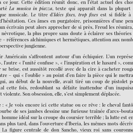
 ce jour. Cette édition réunit donc, en l’état actuel des cho
carté
La musica in piazza
, texte qui apparaît dans la plupart
ue musicale. Le titre d’
Idées fixes, trop fixes
est si fidèle à
d’hésitation. Ces âmes en purgatoire, prisonnières d’une pe
 un écrivain peut alors approcher de si près, Freud les réunira
névrotique, la plus propre sans doute à éclairer ses théories
lle – références alchimiques et hermétiques, attention aux nom
 perspective jungienne.
r Américain s’affrontent autour d’un échiquier. L’un représ
», l’autre « l’unité confuse », « l’inspiration et le hasard », co
r se brise, est aussitôt recollé avec de la cire à cacheter rouge
autre – qui « l’oublie » au point d’en faire la pièce qui le mettr
ui, au début de la nouvelle, avait tiré un coup de pistolet 
tal cette fois, redoublant sa défaite inattendue d’un inapais
et violente. Son obsession, elle, s’est simplement déplacée.
 : « Je vois encore ici cette statue ou ce rêve : le cheval fan
ourbe de ses jambes dessine une furieuse traînée d’arcs-bout
un homme idéal sur la croupe du coursier terrible ; la lutte est e
ns plus tard, dans l’ouverture d’Iberia, les mêmes mots décri
. La figure centrale de don Sancho, vieux roi sans couronne