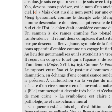
absolue. Je sais ce que tu veux et je suis avec toi 
Yao, devons-nous préciser, est le nom d’un ancien
ciel.
[
9
]
» Mais c’est aussi le nom porté par une e
Meng (personne), comme le disciple zélé (Meng-
comme descendante du chien, ce qui renvoie de t
Sud et de l’Est, le chien était considéré comme d
Un sampan à six rames emmène Yao plongé 
l’ambivalence : il réunit deux complexes d’activité
barque descend le fleuve Jaune, symbole de la ferti
nous apparaît d’emblée comme un voyage initiat
Au lieu des gourmandises qu’il s’attendait à y tr
Il reçoit un coup de fouet qui « l’apaise », de s
d’un démon (
Enfer
, XVIII, 64-65). Comme
Le Poi
Le rapport entre Yao et le pasteur d’hommes es
damnation, en échange d’une connaissance supéri
le préciser. À califourchon sur la vergue du m
« éclate d’un rire sonore » en découvrant la natte 
« [Elle] commençait à devenir très belle et s’éch
de mon crâne. » La symbolique est claire : im
pathologique et masochisme moral
– sa « queue » est à la fois objet d’exhibition et d
Pour vaincre sa solitude, Yao se livre à un étran