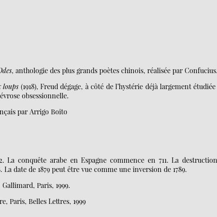
Odes
, anthologie des plus grands poètes chinois, réalisée par Confucius
 loups
(1918), Freud dégage, à côté de l’hystérie déjà largement étudiée
névrose obsessionnelle.
nçais par Arrigo Boito
02. La conquête arabe en Espagne commence en 711. La destructio
8. La date de 1879 peut être vue comme une inversion de 1789.
, Gallimard, Paris, 1999.
re, Paris, Belles Lettres, 1999