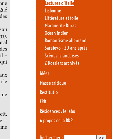
onne
Lectures d’Italie
agné
Lisbonne
 des
Littérature et folie
Marguerite Duras
 son
Océan indien
33).
Romantisme allemand
oral
Sarajevo - 20 ans après
 des
al –
Scènes islandaises
 qui
Z Dossiers archivés
Idées
 aux
u le
Masse critique
Restitutio
sme
ERR
Résidences : le labo
cit,
te –
A propos de la RDR
’une
Rechercher :