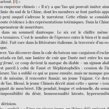
partout.
[
8
]
»
 empereur chinois : « Il n’y a que Yao qui pouvait imiter ains
thnie du sud de la Chine, dont les membres se font parfois app
pen) auquel s’adresse le narrateur. Cette ethnie se considé
oute évidence à des représentations totémiques. Dans la Chin
ispensateur de nourriture.
dans un sommeil dantesque. Le six est le chiffre même
s ternaires. C’est le nombre de l’épreuve entre le bien et le mal
lité. Fait rare dans la littérature italienne, la traversée d’un o
ique.
ouver, Yao découvre dans la cale du bateau une cargaison d’escla
curiada en fait, une lanière de cuir que Dante met entre les m
ng fermé
, ce coup devient la marque du diable – un
signum diab
t pareil à celui de Faust et Méphistophélès : cession de l’
eure. Yao a oublié ce qui se passe ensuite, mais ne manque pa
ât de misaine, il rencontre Ramàr, un jeune Tsigane. Ce der
de Yao. Blessé, le jeune Chinois décrit ainsi cette « queue » (
co
appait de mon béret. Elle pendait, longue et solennelle, du so
possibilité du désir, homosexualité latente, hypersensibil
e dérision.
ge « exploit » : il tue un oiseau jaune, un thème déjà présent 