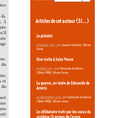
ntre
-là.
Articles de cet auteur
(31…)
x. À
nte
u’il
Le pistolet
tate
ange
6 janvier 2013
, par
,
Ascanio Celestini
Olivier
Favier
rne.
Une visite à Jules Verne
e du
26 juin 2012
, par
Edmondo de Amicis
,
(1846-1908)
Olivier Favier
ins,
s et
La guerre, un texte de Edmondo de
e du
Amicis
 mot
26 décembre 2011
, par
Edmondo de Amicis
,
(1846-1908)
Olivier Favier
omme
rpus
Le célibataire trahi par les cocus du
eté
système (à propos de Cesare