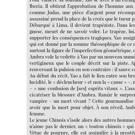
Iberia. Il obtient l’approbation de l’homme aux
comme Judas, une pièce d’argent pour récompe
assassiné prend la place de la croix que le tueur 
Débarqué à Lima, il devient trapéziste. Dans le
gnose, meurt de ne savoir voler. Le trapèze, lu
supporter les conséquences tragiques. Yao assigne
qui est donné par la somme théosophique de ce no
surtout la figure de l’imperfection géométrique,
Ambra vole la vedette à Yao par un nouveau numér
vertigineux que le couple décrit sur la piste. A
renversant la pulsion en son contraire : il sauve ce
Au début du récit, Yao a fait le lien entre son b
lucidité, le « déclencheur » et non la « cause » –
– « une confusion de [ses] esprits vitaux ». L’as
cicatriser la blessure d’Ambra. Ramàr le surprend
vampire – un mort vivant ? Cette gourmandise e
avoir que la mort pour objet. À son réveil, Am
femme.
Le jeune Chinois s’isole alors des autres hommes et
n’aime pas le dernier, un « toutou chinois » qui 
Vêtue de pourpre, elle est assimilée à la prostit