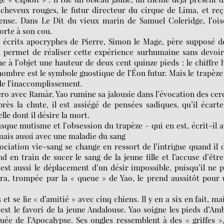
 cheveux rouges, le futur directeur du cirque de Lima, et reç
nse. Dans Le Dit du vieux marin de Samuel Coleridge, l’ois
porte à son cou.
s écrits apocryphes de Pierre, Simon le Mage, père supposé d
i, permet de réaliser cette expérience surhumaine sans devoi
 à l’objet une hauteur de deux cent quinze pieds : le chiffre 
mbre est le symbole gnostique de l’Éon futur. Mais le trapèze
 de l’inaccomplissement.
o avec Ramàr. Yao rumine sa jalousie dans l’évocation des cer
près la chute, il est assiégé de pensées sadiques, qu’il écart
lle dont il désire la mort.
rusque mutisme et l’obsession du trapèze – qui en est, écrit-il 
, mais aussi avec une maladie du sang
sociation vie-sang se change en ressort de l’intrigue quand il 
 en train de sucer le sang de la jeune fille et l’accuse d’êtr
st aussi le déplacement d’un désir impossible, puisqu’il ne 
bra, trompée par la « queue » de Yao, le prend aussitôt pour
 se lie « d’amitié » avec cinq chiens. Il y en a six en fait, mai
est le favori de la jeune Andalouse. Yao soigne les pieds d’Am
uée de l’Apocalypse. Ses ongles ressemblent à des « griffes »,