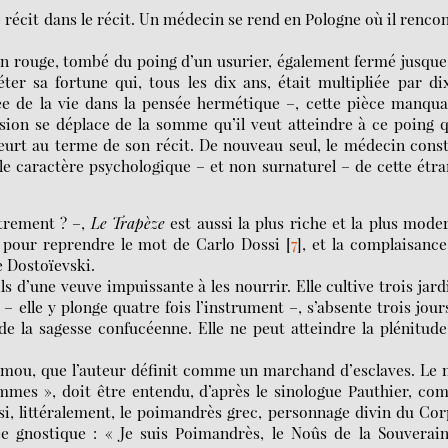
e récit dans le récit. Un médecin se rend en Pologne où il renco
in rouge, tombé du poing d’un usurier, également fermé jusque
er sa fortune qui, tous les dix ans, était multipliée par di
e de la vie dans la pensée hermétique –, cette pièce manqua
ssion se déplace de la somme qu’il veut atteindre à ce poing q
meurt au terme de son récit. De nouveau seul, le médecin cons
 le caractère psychologique – et non surnaturel – de cette étr
utrement ? –,
Le Trapèze
est aussi la plus riche et la plus mode
 pour reprendre le mot de Carlo Dossi
[
7
]
, et la complaisanc
e Dostoïevski.
fils d’une veuve impuissante à les nourrir. Elle cultive trois jard
– elle y plonge quatre fois l’instrument –, s’absente trois jour
 de la sagesse confucéenne. Elle ne peut atteindre la plénitud
in-mou, que l’auteur définit comme un marchand d’esclaves. Le
ommes », doit être entendu, d’après le sinologue Pauthier, c
si, littéralement, le poimandrès grec, personnage divin du Co
 gnostique : « Je suis Poimandrès, le Noûs de la Souverain