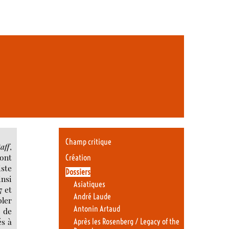
Champ critique
taff
,
sont
Création
ste
Dossiers
nsi
Asiatiques
7 et
André Laude
bler
Antonin Artaud
, de
és à
Après les Rosenberg / Legacy of the