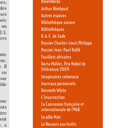
Rosenbergs
ses,
 des
Arthur Rimbaud
 ses
Autres espaces
nsée
Bibliothèque sonore
, un
Bibliothèques
[
2
]
.
D.A.F. de Sade
bres
Dossier Charles-Louis Philippe
Dossier Jean-Paul Dollé
ente
Feuillets africains
mme,
Herta Müller, Prix Nobel de
. Il
littérature 2009
a en
Imaginaires coloniaux
pour
Journaux personnels
able
Kenneth White
L’insurrection
tôme
La Connexion française et
ants
internationale de 1968
ntre
Le pôle Noir
vent
Le Recours aux forêts
, a