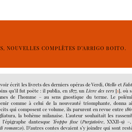
XES, NOUVELLES COMPLÈTES D’ARRIGO BOITO.
oir écrit les livrets des derniers opéras de Verdi,
Otello
et
Fals
ins qu’il fut poète : il publia, en 1877, un
Livre des vers
[
1
]
, où 
ennes de l’homme – au sens gnostique du terme. Le polémi
 venir comme à celui de la nouveauté triomphante, donna ai
its qui composent ce volume, ils parurent en revue entre 186
gliatura, la bohème milanaise. L’auteur souhaitait les rassem
e l’épigraphe dantesque
Troppo fisse
(
Purgatoire
, XXXII-9) –
di romanzo
). D’autres contes devaient s’y joindre qui sont rest