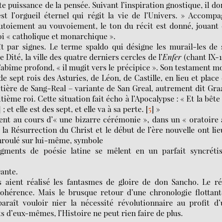
 puissance de la pensée. Suivant l’inspiration gnostique, il d
est l’orgueil éternel qui régit la vie de l’Univers. » Accomp
tutoiement au vouvoiement, le ton du récit est donné, jouant
oi « catholique et monarchique ».
t par signes. Le terme spaldo qui désigne les murail-les de
Dité, la ville des quatre derniers cercles de l’
Enfer
(chant IX-1
’abîme profond, « il mugit vers le précipice ». Son testament m
e sept rois des Asturies, de Léon, de Castille, en lieu et place
éritière de Sang-Real – variante de San Greal, autrement dit Gra
ème roi. Cette situation fait écho à l’Apocalypse : « Et la bête
 et elle est des sept, et elle va à sa perte.
[
5
]
»
ssent au cours d’« une bizarre cérémonie », dans un « oratoire
, la Résurrection du Christ et le début de l’ère nouvelle ont lie
enroulé sur lui-même, symbole
ragments de poésie latine se mêlent en un parfait syncréti
ante.
aient réalisé les fantasmes de gloire de don Sancho. Le ré
cohérence. Mais le brusque retour d’une chronologie flottan
raît vouloir nier la nécessité révolutionnaire au profit d
 d’eux-mêmes, l’Histoire ne peut rien faire de plus.