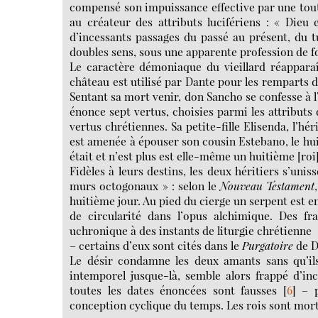
compensé son impuissance effective par une toute
au créateur des attributs lucifériens : « Dieu 
d’incessants passages du passé au présent, du 
doubles sens, sous une apparente profession de f
Le caractère démoniaque du vieillard réapparaî
château est utilisé par Dante pour les remparts de 
Sentant sa mort venir, don Sancho se confesse à l
énonce sept vertus, choisies parmi les attributs d
vertus chrétiennes. Sa petite-fille Elisenda, l’h
est amenée à épouser son cousin Estebano, le huiti
était et n’est plus est elle-même un huitième [roi] ;
Fidèles à leurs destins, les deux héritiers s’uni
murs octogonaux » : selon le
Nouveau Testament
huitième jour. Au pied du cierge un serpent est 
de circularité dans l’opus alchimique. Des f
uchronique à des instants de liturgie chrétienne
– certains d’eux sont cités dans le
Purgatoire
de D
Le désir condamne les deux amants sans qu’ils 
intemporel jusque-là, semble alors frappé d’in
toutes les dates énoncées sont fausses
[
6
]
– pa
conception cyclique du temps. Les rois sont morts