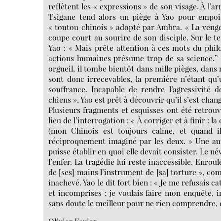
reflètent les « expressions » de son visage. À l’a
Tsigane tend alors un piège à Yao pour empoiso
« toutou chinois » adopté par Ambra. « La vengean
coupe court au sourire de son disciple. Sur le 
Yao : « Mais prête attention à ces mots du phil
actions humaines présume trop de sa science.” »
orgueil, il tombe bientôt dans mille pièges, dans mi
sont donc irrecevables, la première n’étant qu
souffrance. Incapable de rendre l’agressivité 
chiens », Yao est prêt à découvrir qu’il s’est chan
Plusieurs fragments et esquisses ont été retrouv
lieu de l’interrogation : « À corriger et à finir :
(mon Chinois est toujours calme, et quand il 
réciproquement imaginé par les deux. » Une autr
puisse établir en quoi elle devait consister. Le n
l’enfer. La tragédie lui reste inaccessible. Enroul
de [ses] mains l’instrument de [sa] torture », c
inachevé. Yao le dit fort bien : « Je me refusais 
et incomprises ; je voulais faire mon enquête,
sans doute le meilleur pour ne rien comprendre, et