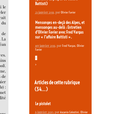
Battisti)
i le
eler
21 janvier 2011
, par
Olivier Favier
rait
e du
Mensonges en-deçà des Alpes, et
mensonges au-delà : Entretien
d’Olivier Favier avec Fred Vargas
 de
sur « l’affaire Battisti ».
. La
céan
1er janvier 2011
, par
,
Fred Vargas
Olivier
Favier
ves.
<
ains
>
oli
.
âme,
s de
nier
Articles de cette rubrique
da
) :
(34…)
mmet
ité
Le pistolet
6 janvier 2013
, par
,
Ascanio Celestini
Olivier
dans