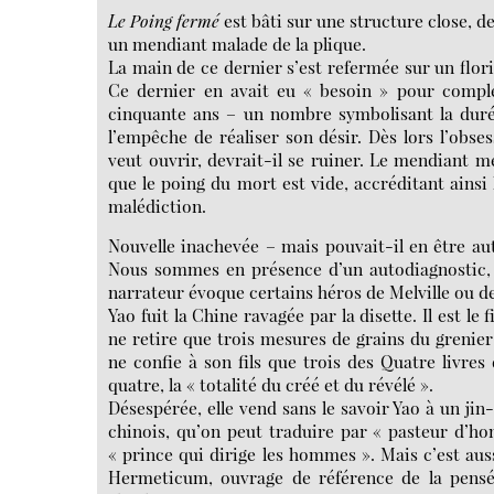
Le Poing fermé
est bâti sur une structure close, d
un mendiant malade de la plique.
La main de ce dernier s’est refermée sur un flor
Ce dernier en avait eu « besoin » pour complét
cinquante ans – un nombre symbolisant la duré
l’empêche de réaliser son désir. Dès lors l’obse
veut ouvrir, devrait-il se ruiner. Le mendiant 
que le poing du mort est vide, accréditant ainsi
malédiction.
Nouvelle inachevée – mais pouvait-il en être a
Nous sommes en présence d’un autodiagnostic,
narrateur évoque certains héros de Melville ou d
Yao fuit la Chine ravagée par la disette. Il est le 
ne retire que trois mesures de grains du grenier 
ne confie à son fils que trois des Quatre livres
quatre, la « totalité du créé et du révélé ».
Désespérée, elle vend sans le savoir Yao à un j
chinois, qu’on peut traduire par « pasteur d’h
« prince qui dirige les hommes ». Mais c’est aus
Hermeticum, ouvrage de référence de la pensée