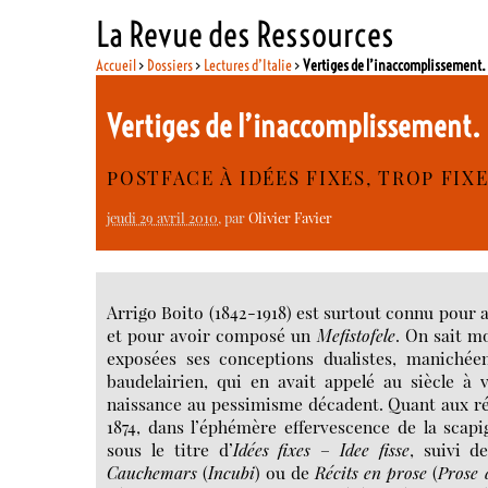
La Revue des Ressources
Accueil
>
Dossiers
>
Lectures d’Italie
>
Vertiges de l’inaccomplissement.
Vertiges de l’inaccomplissement.
POSTFACE À IDÉES FIXES, TROP FI
jeudi 29 avril 2010
, par
Olivier Favier
Arrigo Boito (1842-1918) est surtout connu pour av
et pour avoir composé un
Mefistofele
. On sait mo
exposées ses conceptions dualistes, maniché
baudelairien, qui en avait appelé au siècle à
naissance au pessimisme décadent. Quant aux réc
1874, dans l’éphémère effervescence de la scapi
sous le titre d’
Idées fixes
–
Idee fisse
, suivi d
Cauchemars
(
Incubi
) ou de
Récits en prose
(
Prose 