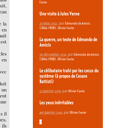
Favier
oit,
eau
Une visite à Jules Verne
e la
26 juin 2012
, par
Edmondo de Amicis
,
(1846-1908)
Olivier Favier
r en
huit
La guerre, un texte de Edmondo de
 est
Amicis
cles
26 décembre 2011
, par
Edmondo de Amicis
e en
,
(1846-1908)
Olivier Favier
Le célibataire trahi par les cocus du
avec
système (à propos de Cesare
Battisti)
doit
e un
21 janvier 2011
, par
Olivier Favier
peut
 une
Les yeux inévitables
1er janvier 2011
, par
Olivier Favier
s il
bra.
<
 ils