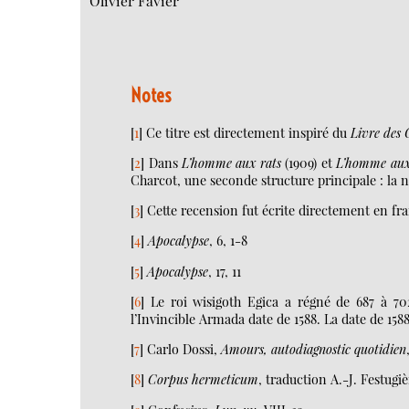
Olivier Favier
Notes
[
1
]
Ce titre est directement inspiré du
Livre des 
[
2
]
Dans
L’homme aux rats
(1909) et
L’homme aux
Charcot, une seconde structure principale : la 
[
3
]
Cette recension fut écrite directement en fra
[
4
]
Apocalypse
, 6, 1-8
[
5
]
Apocalypse
, 17, 11
[
6
]
Le roi wisigoth Egica a régné de 687 à 7
l’Invincible Armada date de 1588. La date de 158
[
7
]
Carlo Dossi,
Amours, autodiagnostic quotidien
[
8
]
Corpus hermeticum
, traduction A.-J. Festugiè