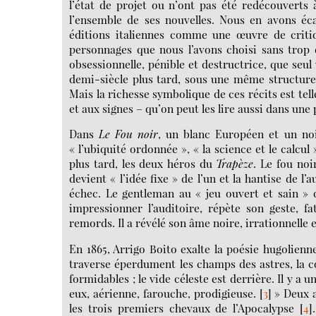
l’état de projet ou n’ont pas été redécouverts à
l’ensemble de ses nouvelles. Nous en avons é
éditions italiennes comme une œuvre de critiq
personnages que nous l’avons choisi sans trop 
obsessionnelle, pénible et destructrice, que seul
demi-siècle plus tard, sous une même structure 
Mais la richesse symbolique de ces récits est te
et aux signes – qu’on peut les lire aussi dans une
Dans
Le Fou noir
, un blanc Européen et un noi
« l’ubiquité ordonnée », « la science et le calcul 
plus tard, les deux héros du
Trapèze
. Le fou noi
devient « l’idée fixe » de l’un et la hantise de l’
échec. Le gentleman au « jeu ouvert et sain » q
impressionner l’auditoire, répète son geste, fa
remords. Il a révélé son âme noire, irrationnelle 
En 1865, Arrigo Boito exalte la poésie hugolienne
traverse éperdument les champs des astres, la c
formidables ; le vide céleste est derrière. Il y a 
eux, aérienne, farouche, prodigieuse.
[
3
]
» Deux a
les trois premiers chevaux de l’Apocalypse
[
4
]