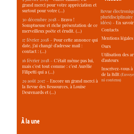
grand merci pour votre appréciation et
surtout pour votre (…)
Revue électroniqu
pluridisciplinaire 
30 décembre 2018 –
Bravo !
idées) -
En savoi
Somptueuse et riche présentation de ce
Contacts
merveilleux poète et érudit. (…)
Mentions légales
17 février 2018 –
Pour cette annonce qui
date, j’ai changé d’adresse mail :
Ours
contact : (…)
Utilisation des ar
d’auteurs
16 février 2018 –
C’était même pas lui,
mais c’est tout comme : c’est Aurélie
Inscrivez-vous à 
Filipetti qui a (…)
de la RdR
(Envoye
ni contenu)
29 août 2017 –
Encore un grand merci à
la Revue des Ressources, à Louise
Desrenards et (…)
À la une