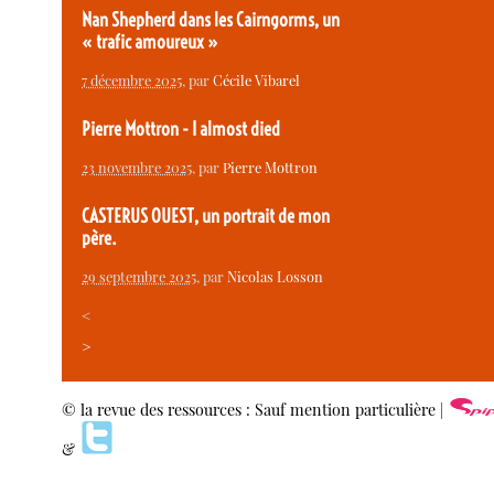
Nan Shepherd dans les Cairngorms, un
« trafic amoureux »
7 décembre 2025
, par
Cécile Vibarel
Pierre Mottron - I almost died
23 novembre 2025
, par
Pierre Mottron
CASTERUS OUEST, un portrait de mon
père.
29 septembre 2025
, par
Nicolas Losson
<
>
© la revue des ressources : Sauf mention particulière |
&