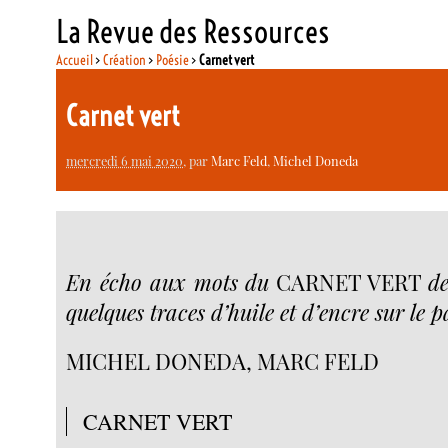
La Revue des Ressources
Accueil
>
Création
>
Poésie
>
Carnet vert
Carnet vert
mercredi 6 mai 2020
, par
Marc Feld
,
Michel Doneda
En écho aux mots du
CARNET VERT
d
quelques traces d’huile et d’encre sur le 
MICHEL DONEDA, MARC FELD
CARNET VERT