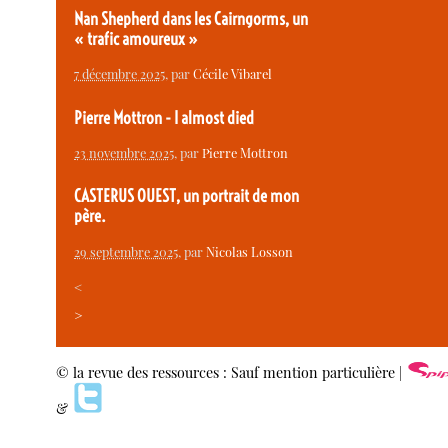
Nan Shepherd dans les Cairngorms, un
« trafic amoureux »
7 décembre 2025
, par
Cécile Vibarel
Pierre Mottron - I almost died
23 novembre 2025
, par
Pierre Mottron
CASTERUS OUEST, un portrait de mon
père.
29 septembre 2025
, par
Nicolas Losson
<
>
© la revue des ressources : Sauf mention particulière |
&