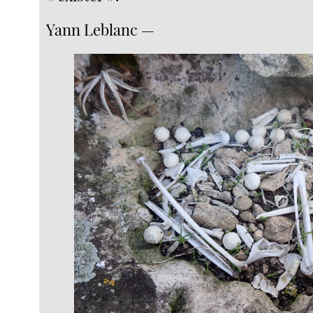
Yann Leblanc —