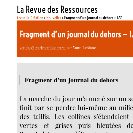
La Revue des Ressources
Accueil
>
Création
>
Nouvelles
>
Fragment d’un journal du dehors — 1/7
Fragment d’un journal du dehors — 
vendredi 23 décembre 2022
, par
Yann Leblanc
Fragment d’un journal du dehors
La marche du jour m’a mené sur un se
finit par se perdre lui-même au milie
des taillis. Les collines s’étendaien
vertes et grises puis bleutées da