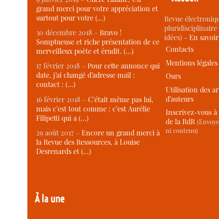
grand merci pour votre appréciation et
surtout pour votre (…)
Revue électroniqu
pluridisciplinaire 
30 décembre 2018 –
Bravo !
idées) -
En savoi
Somptueuse et riche présentation de ce
Contacts
merveilleux poète et érudit. (…)
Mentions légales
17 février 2018 –
Pour cette annonce qui
date, j’ai changé d’adresse mail :
Ours
contact : (…)
Utilisation des ar
d’auteurs
16 février 2018 –
C’était même pas lui,
mais c’est tout comme : c’est Aurélie
Inscrivez-vous à 
Filipetti qui a (…)
de la RdR
(Envoye
ni contenu)
29 août 2017 –
Encore un grand merci à
la Revue des Ressources, à Louise
Desrenards et (…)
À la une