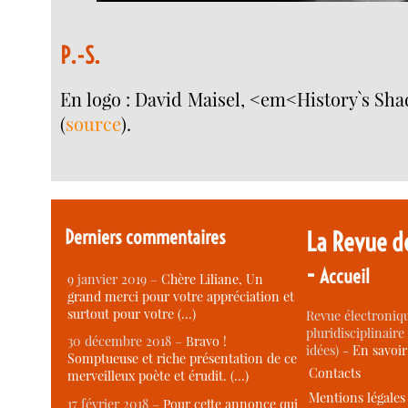
P.-S.
En logo : David Maisel, <em<History`s Sh
(
source
).
Derniers commentaires
La Revue d
-
Accueil
9 janvier 2019 –
Chère Liliane, Un
grand merci pour votre appréciation et
surtout pour votre (…)
Revue électroniqu
pluridisciplinaire 
30 décembre 2018 –
Bravo !
idées) -
En savoi
Somptueuse et riche présentation de ce
Contacts
merveilleux poète et érudit. (…)
Mentions légales
17 février 2018 –
Pour cette annonce qui