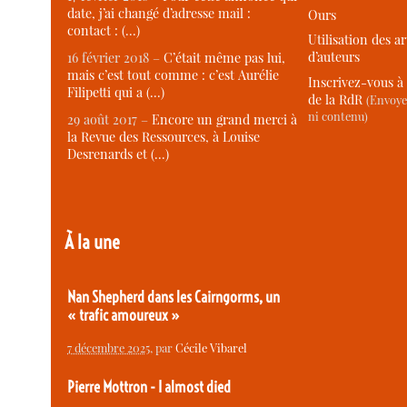
date, j’ai changé d’adresse mail :
Ours
contact : (…)
Utilisation des ar
d’auteurs
16 février 2018 –
C’était même pas lui,
mais c’est tout comme : c’est Aurélie
Inscrivez-vous à 
Filipetti qui a (…)
de la RdR
(Envoye
ni contenu)
29 août 2017 –
Encore un grand merci à
la Revue des Ressources, à Louise
Desrenards et (…)
À la une
Nan Shepherd dans les Cairngorms, un
« trafic amoureux »
7 décembre 2025
, par
Cécile Vibarel
Pierre Mottron - I almost died