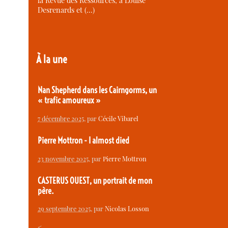
la Revue des Ressources, à Louise
Desrenards et (…)
À la une
Nan Shepherd dans les Cairngorms, un
« trafic amoureux »
7 décembre 2025
, par
Cécile Vibarel
Pierre Mottron - I almost died
23 novembre 2025
, par
Pierre Mottron
CASTERUS OUEST, un portrait de mon
père.
29 septembre 2025
, par
Nicolas Losson
<