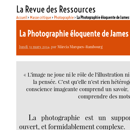
La Revue des Ressources
Accueil
>
Masse critique
>
Photographie
>
La Photographie éloquente de James
La Photographie éloquente de Jame
lundi 31 mars 2014
, par
Márcia Marques-Rambourg
« L’image ne joue ni le rôle de l’illustration 
la pensée. C’est qu’elle n’est rien hétéro
conscience imageante comprend un savoir, 
comprendre des mots 
L
a photographie est un suppo
ouvert, et formidablement complexe.