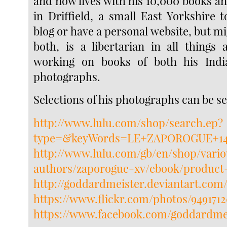
and now lives with his 10,000 books a
in Driffield, a small East Yorkshire 
blog or have a personal website, but m
both, is a libertarian in all things 
working on books of both his Ind
photographs.
Selections of his photographs can be se
http://www.lulu.com/shop/search.ep?
type=&keyWords=LE+ZAPOROGUE+14
http://www.lulu.com/gb/en/shop/vari
authors/zaporogue-xv/ebook/product-
http://goddardmeister.deviantart.com
https://www.flickr.com/photos/94917
https://www.facebook.com/goddardme