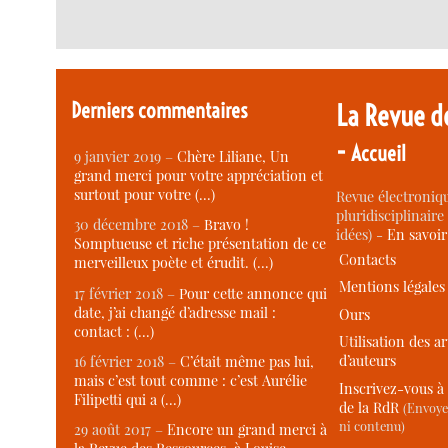
Derniers commentaires
La Revue d
-
Accueil
9 janvier 2019 –
Chère Liliane, Un
grand merci pour votre appréciation et
surtout pour votre (…)
Revue électroniqu
pluridisciplinaire 
30 décembre 2018 –
Bravo !
idées) -
En savoi
Somptueuse et riche présentation de ce
Contacts
merveilleux poète et érudit. (…)
Mentions légales
17 février 2018 –
Pour cette annonce qui
date, j’ai changé d’adresse mail :
Ours
contact : (…)
Utilisation des ar
d’auteurs
16 février 2018 –
C’était même pas lui,
mais c’est tout comme : c’est Aurélie
Inscrivez-vous à 
Filipetti qui a (…)
de la RdR
(Envoye
ni contenu)
29 août 2017 –
Encore un grand merci à