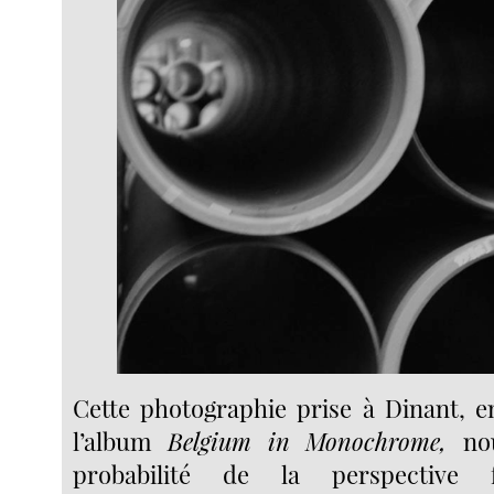
Cette photographie prise à Dinant, e
l’album
Belgium in Monochrome,
no
probabilité de la perspective f