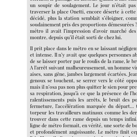
un soupir de soulagement. Le jour n’était pas 
traverser la place Onetti, encore déserte à cette
décidé, plus la station semblait s’éloigner, co
soudainement pris des proportions démesurées ? T
métro il avait l’impression d’avoir marché des
montre, depuis qu’il était sorti de chez lui.
Il prit place dans le métro en se laissant néglig
et intense. Il n’y avait que quelques personnes ab
de se laisser porter par le roulis de la rame, le b
A l’arrêt suivant malheureusement, un homme vint s
aises, sans gêne, jambes largement écartées. Jean
genoux se touchent, se serrer vers le côté opp
mais il n’osa pas non plus quitter le sien pour pr
sa respiration, jusqu’à ce que la présence de l’
ralentissements puis les arrêts, le bruit des p
fermeture, l’accélération marquée du départ… 
torpeur les travailleurs matinaux comme les dern
trouver dans cette rame depuis un temps infini.
ligne de métro formait, en vérité, une sorte de b
et profondément angoissante. Le métro finit cep