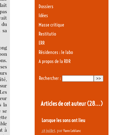
lait
Dossiers
 pas
Idées
vait
s du
Masse critique
t sa
Restitutio
ERR
long
Résidences : le labo
 bon
ons.
A propos de la RDR
 ses
eurs
Rechercher :
ité,
 sur
 Les
leur
Articles de cet auteur
(28…)
 la
e se
ette
Lorsque les sons ont lieu
able
nt à
28 juillet
, par
Yann Leblanc