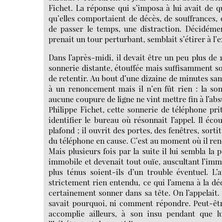
Fichet. La réponse qui s’imposa à lui avait de qu
qu’elles comportaient de décès, de souffrances,
de passer le temps, une distraction. Décidémen
prenait un tour perturbant, semblait s’étirer à l
Dans l’après-midi, il devait être un peu plus de 
sonnerie distante, étouffée mais suffisamment so
de retentir. Au bout d’une dizaine de minutes sa
à un renoncement mais il n’en fût rien : la son
aucune coupure de ligne ne vint mettre fin à l’ab
Philippe Fichet, cette sonnerie de téléphone prit
identifier le bureau où résonnait l’appel. Il éc
plafond ; il ouvrit des portes, des fenêtres, sor
du téléphone en cause. C’est au moment où il ren
Mais plusieurs fois par la suite il lui sembla la
immobile et devenait tout ouïe, auscultant l’i
plus ténus soient-ils d’un trouble éventuel. L’a
strictement rien entendu, ce qui l’amena à la d
certainement sonner dans sa tête. On l’appelait. 
savait pourquoi, ni comment répondre. Peut-êtr
accomplie ailleurs, à son insu pendant que l