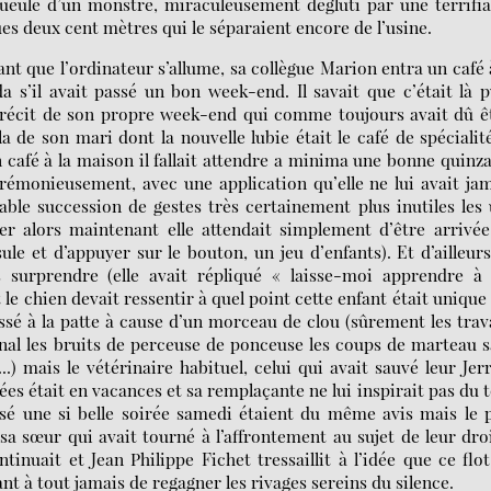
a gueule d’un monstre, miraculeusement dégluti par une terrifi
ques deux cent mètres qui le séparaient encore de l’usine.
ant que l’ordinateur s’allume, sa collègue Marion entra un café 
a s’il avait passé un bon week-end. Il savait que c’était là 
e récit de son propre week-end qui comme toujours avait dû ê
la de son mari dont la nouvelle lubie était le café de spécialité
n café à la maison il fallait attendre a minima une bonne quinz
érémonieusement, avec une application qu’elle ne lui avait ja
ble succession de gestes très certainement plus inutiles les
ier alors maintenant elle attendait simplement d’être arrivé
sule et d’appuyer sur le bouton, un jeu d’enfants). Et d’ailleur
es surprendre (elle avait répliqué « laisse-moi apprendre à
le chien devait ressentir à quel point cette enfant était unique
 blessé à la patte à cause d’un morceau de clou (sûrement les tra
rnal les bruits de perceuse de ponceuse les coups de marteau 
..) mais le vétérinaire habituel, celui qui avait sauvé leur Jer
ées était en vacances et sa remplaçante ne lui inspirait pas du 
ssé une si belle soirée samedi étaient du même avis mais le 
sa sœur qui avait tourné à l’affrontement au sujet de leur dro
continuait et Jean Philippe Fichet tressaillit à l’idée que ce flo
nt à tout jamais de regagner les rivages sereins du silence.