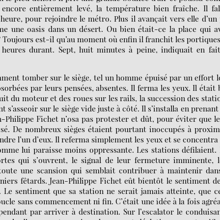
encore entièrement levé, la température bien fraîche. Il fal
 heure, pour rejoindre le métro. Plus il avançait vers elle d’un
mme une oasis dans un désert. Ou bien était-ce la place qui a
oujours est-il qu’au moment où enfin il franchit les portique
 heures durant. Sept, huit minutes à peine, indiquait en fai
emment tomber sur le siège, tel un homme épuisé par un effort 
sorbées par leurs pensées, absentes. Il ferma les yeux. Il était
ruit du moteur et des roues sur les rails, la succession des stati
’asseoir sur le siège vide juste à côté. Il s’installa en prenant
-Philippe Fichet n’osa pas protester et dût, pour éviter que l
osé. De nombreux sièges étaient pourtant inoccupés à proxim
endre l’un d’eux. Il referma simplement les yeux et se concentra
homme lui paraisse moins oppressante. Les stations défilaient.
ortes qui s’ouvrent, le signal de leur fermeture imminente, 
toute une scansion qui semblait contribuer à maintenir dans
iers fêtards. Jean-Philippe Fichet eût bientôt le sentiment d
 Le sentiment que sa station ne serait jamais atteinte, que c
oucle sans commencement ni fin. C’était une idée à la fois agré
endant par arriver à destination. Sur l’escalator le conduisa