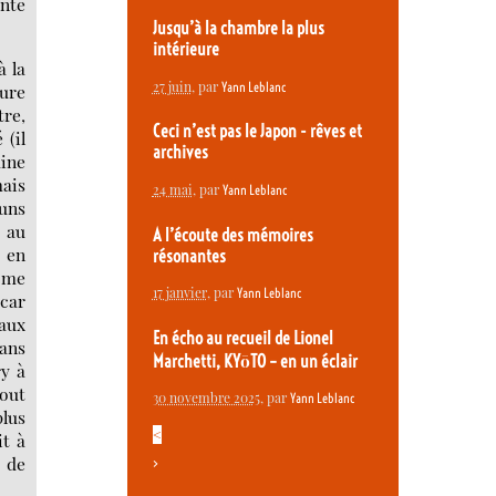
ante
Jusqu’à la chambre la plus
intérieure
à la
27 juin
, par
Yann Leblanc
pure
tre,
Ceci n’est pas le Japon - rêves et
 (il
archives
aine
mais
24 mai
, par
Yann Leblanc
 uns
e au
A l’écoute des mémoires
s en
résonantes
 me
17 janvier
, par
Yann Leblanc
 car
vaux
En écho au recueil de Lionel
sans
Marchetti, KYōTO – en un éclair
ry à
tout
30 novembre 2025
, par
Yann Leblanc
plus
<
it à
t de
>