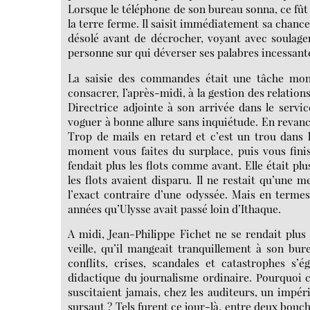
Lorsque le téléphone de son bureau sonna, ce fût
la terre ferme. Il saisit immédiatement sa chance 
désolé avant de décrocher, voyant avec soulage
personne sur qui déverser ses palabres incessant
La saisie des commandes était une tâche mono
consacrer, l’après-midi, à la gestion des relations
Directrice adjointe à son arrivée dans le servi
voguer à bonne allure sans inquiétude. En revanc
Trop de mails en retard et c’est un trou dans 
moment vous faites du surplace, puis vous fin
fendait plus les flots comme avant. Elle était pl
les flots avaient disparu. Il ne restait qu’une m
l’exact contraire d’une odyssée. Mais en termes
années qu’Ulysse avait passé loin d’Ithaque.
A midi, Jean-Philippe Fichet ne se rendait plus 
veille, qu’il mangeait tranquillement à son bure
conflits, crises, scandales et catastrophes s’
didactique du journalisme ordinaire. Pourquoi ces
suscitaient jamais, chez les auditeurs, un impé
sursaut ? Tels furent ce jour-là, entre deux bouc