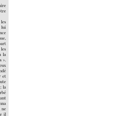
aire
otre
 les
 lui
nce
nue,
part
 les
à la
s ».
veux
andé
r et
oute
; la
urbé
tant
onna
l ne
 il