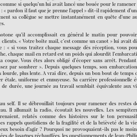
 comme si quelqu’un lui avait lancé une bouée pour le ramener
: « pardon il faut que je prenne l’appel » dit-il rapidement d’un
ment sa collègue se mettre instantanément en quête d’une a
es.
tone qu’il accomplissait en général le matin pour pouvoir
 clients. « Votre boîte mail, c’est comme un canot » lui avait di
ce : « si vous traitez chaque message dès réception, vous po
he, chaque mail en retard est un poids qui alourdit l’embarcat
la coque. Vous êtes alors obligé d’écoper sans arrêt. Pendan
issez par sombrer ». Depuis quelques temps, son embarcation
us lourde, plus lente. A vrai dire, depuis un bon bout de temps 
er étale, uniforme et ennuyeuse. Sa carrière professionnelle é
 de durée, une journée au travail semblait équivalente aux v
au self. Il se débrouillait toujours pour ramener des restes d
au. Il allumait la radio, écoutait les nouvelles. Les sempiter
égrenaient, relatés comme des histoires sur le ton persuasi
 rappels quotidiens de la fragilité et de la brièveté de la vi
rieux besoin d’agir ? Pourquoi ne provoquaient-ils pas le moi
hées de lasagnes réchauffées, les questionnements de Jean-Phil