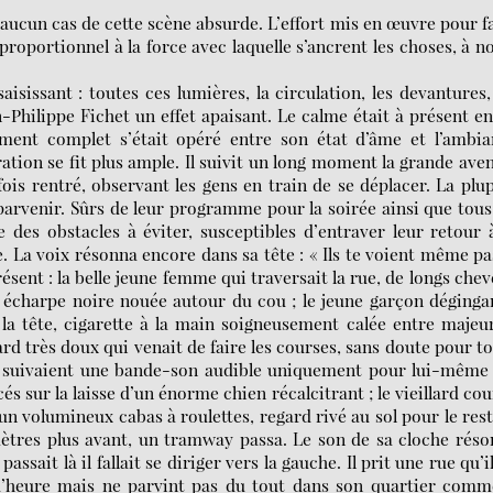
e aucun cas de cette scène absurde. L’effort mis en œuvre pour f
roportionnel à la force avec laquelle s’ancrent les choses, à n
aisissant : toutes ces lumières, la circulation, les devantures,
ilippe Fichet un effet apaisant. Le calme était à présent en
ment complet s’était opéré entre son état d’âme et l’ambia
ation se fit plus ample. Il suivit un long moment la grande ave
ois rentré, observant les gens en train de se déplacer. La plu
parvenir. Sûrs de leur programme pour la soirée ainsi que tous
 des obstacles à éviter, susceptibles d’entraver leur retour 
e. La voix résonna encore dans sa tête : « Ils te voient même pa
résent : la belle jeune femme qui traversait la rue, de longs che
e écharpe noire nouée autour du cou ; le jeune garçon déging
la tête, cigarette à la main soigneusement calée entre majeu
ard très doux qui venait de faire les courses, sans doute pour t
ées suivaient une bande-son audible uniquement pour lui-même 
 sur la laisse d’un énorme chien récalcitrant ; le vieillard co
un volumineux cabas à roulettes, regard rivé au sol pour le res
 mètres plus avant, un tramway passa. Le son de sa cloche rés
passait là il fallait se diriger vers la gauche. Il prit une rue qu’i
’heure mais ne parvint pas du tout dans son quartier comme