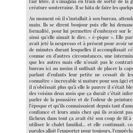
l’air libre, il s’imagina en train de sortir de l
créature souterraine. Il se hâta de faire les quel
Au moment où il s’installait à son bureau, attend
main. Ils se dirent bonjour puis elle lui demand
formalité, pour lui permettre d’embrayer sur l
ainsi qu’elle aimait le dire, « é-pique ». Elle par
avait jeté la nespresso et à présent pour avoir u
de minutes durant lesquelles il accomplissait c
connue en d’autres circonstances, une intermina
que les autres mais elle n’osait pas le contrar
bureau ici au moins il suffisait de placer la cap
parlant d’enfants leur petite ne cessait de l
connaître » incroyable si mature pour son âge) et 
il n’obéissait plus qu’à elle le pauvre il s’était
des voisins deux mois que ça durait c’était infe
parler de la poussière et de l’odeur de peinture.
l’époque et qu’ils connaissaient depuis tant d’ann
confiance et leurs amis chez qui ils avaient pa
fâcheux dans tout ça avait été son coup de fil à 
utiliser le chalet familial... et elle continuait, 
paroles allait l’emporter pour toujours, l’empêcha