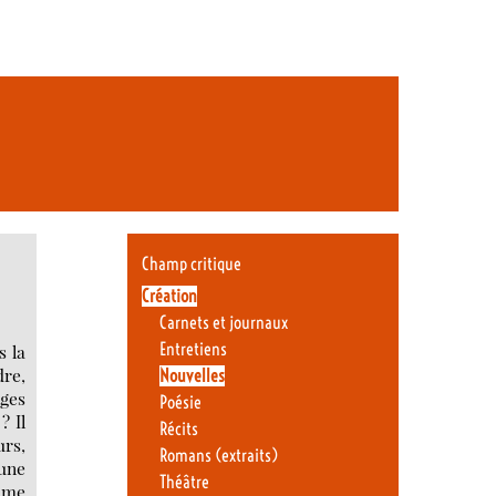
Champ critique
Création
Carnets et journaux
Entretiens
s la
dre,
Nouvelles
ages
Poésie
? Il
Récits
urs,
Romans (extraits)
 une
Théâtre
omme