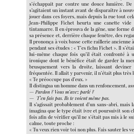
s’échappait par contre une douce lumière. De t
s’agitaient un instant avant de disparaître à nouv
jouer dans ces foyers, mais depuis la rue tout c
Jean-Philippe Fichet heurta une canette vide
tintamarre. Il en éprouva de la gêne, une forme d
sa présence et, derrière chaque fenêtre, des regard
Il prononça à voix basse cette raillerie ancienne à 
pendant ses études : « T’es fichu Fichet ». Il s’ét
lui-même chaque fois qu’il était confronté à un
ironique dont le bénéfice était de garder la me
brusquement vers la droite, laissant devine
fréquentée. Il allait y parvenir, il n’était plus très
« Te préoccupe pas d’eux. »
Il distingua un homme dans un renfoncement, ass
— Pardon ? Vous m’avez parlé ?
— T’en fais pas. Ils te voient même pas.
Il s’agissait probablement d’un sans-abri, mais l
imagina que le type était ivre et poursuivit son
fois afin de vérifier qu’il ne s’était pas mis à le
calme, toute proche :
« Tu veux rien voir toi non plus. Fais sauter les ve