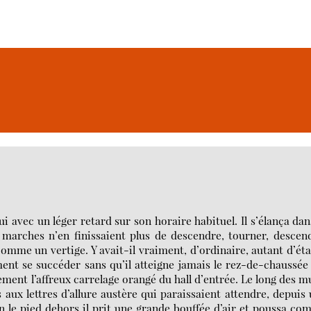
ui avec un léger retard sur son horaire habituel. Il s’élança dan
s marches n’en finissaient plus de descendre, tourner, descen
 comme un vertige. Y avait-il vraiment, d’ordinaire, autant d’ét
ment se succéder sans qu’il atteigne jamais le rez-de-chaussée 
ement l’affreux carrelage orangé du hall d’entrée. Le long des m
aux lettres d’allure austère qui paraissaient attendre, depuis
in le pied dehors il prit une grande bouffée d’air et poussa c