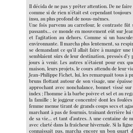
Il décida de ne pas y prêter attention. De ne fair
comme si de rien n’était est cependant toujours p
insu, au plus profond de nous-mêmes.
Une fois parvenu au carrefour, le contraste fût s
passants… ce monde en mouvement eût sur Jean-Ph
et l’agitation au dehors. Comme si un bascule
environnante. Il marcha plus lentement, sa respir
se demandant ce qu’il allait faire à manger une f
semblaient sûrs de leur destination, pressés d’y 
jours à venir. Les autres n’étaient pour eux que
maison, leurs projets, le cours attendu de leur vi
Jean-Philippe Fichet, lui, les remarquait tous à p
bruns flottant autour de son visage, une épaiss
approchant avec nonchalance, bonnet vissé sur 
index ; l’homme à la barbe poivre et sel et au reg
la famille ; le joggeur concentré dont les foul
femme menue tirant de grands coups secs et agacés
marchant à pas de fourmis, traînant derrière lui 
de sa vie... et tant d’autres. A une centaine de
avec clarté dans la fraîcheur hivernale. Si la ligne 
connaissait pas, marcha encore un bon quart d