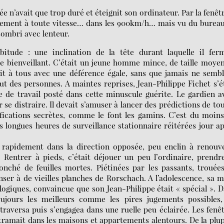
e n’avait que trop duré et éteignit son ordinateur. Par la fenêtr
tainement à toute vitesse… dans les 900km/h… mais vu du burea
sombri avec lenteur.
tude : une inclination de la tête durant laquelle il ferm
re bienveillant. C’était un jeune homme mince, de taille moye
sait à tous avec une déférence égale, sans que jamais ne semb
ut des personnes. A maintes reprises, Jean-Philippe Fichet s’é
de travail posté dans cette minuscule guérite. Le gardien a
 se distraire. Il devait s’amuser à lancer des prédictions de to
nifications secrètes, comme le font les gamins. C’est du moin
s longues heures de surveillance stationnaire réitérées jour a
 rapidement dans la direction opposée, peu enclin à renouve
. Rentrer à pieds, c’était déjouer un peu l’ordinaire, prendr
jonché de feuilles mortes. Piétinées par les passants, trouée
nser à de vieilles planches de Rorschach. A l’adolescence, sa 
ologiques, convaincue que son Jean-Philippe était « spécial ». 
toujours les meilleurs comme les pires jugements possibles,
l traversa puis s’engagea dans une ruelle peu éclairée. Les fenê
 tramait dans les maisons et appartements alentours. De la plu