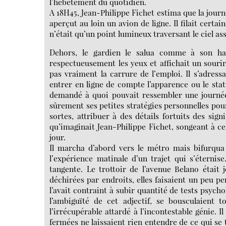
l’hébétement du quotidien.
A 18H45, Jean-Philippe Fichet estima que la journé
aperçut au loin un avion de ligne. Il filait cer
n’était qu’un point lumineux traversant le ciel as
Dehors, le gardien le salua comme à son habi
respectueusement les yeux et affichait un souri
pas vraiment la carrure de l’emploi. Il s’adres
entrer en ligne de compte l’apparence ou le stat
demandé à quoi pouvait ressembler une journée 
sûrement ses petites stratégies personnelles pour
sortes, attribuer à des détails fortuits des sig
qu’imaginait Jean-Philippe Fichet, songeant à ce
jour.
Il marcha d’abord vers le métro mais bifurqua
l’expérience matinale d’un trajet qui s’éternise
tangente. Le trottoir de l’avenue Belano était 
déchirées par endroits, elles faisaient un peu pe
l’avait contraint à subir quantité de tests psych
l’ambiguïté de cet adjectif, se bousculaient 
l’irrécupérable attardé à l’incontestable génie. I
fermées ne laissaient rien entendre de ce qui se