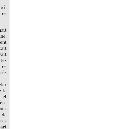
e il
u ce
ait
nne,
lent
tait
vait
utes
s ce
près
ler
e la
s et
mère
Dans
 de
tres
part