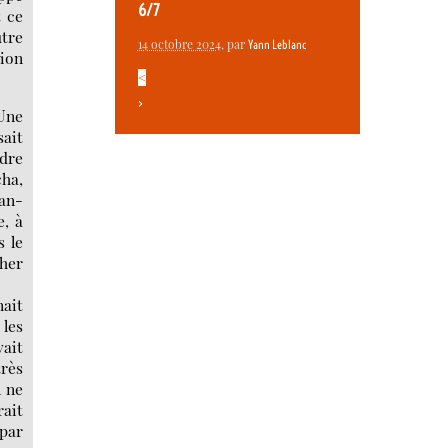
6/7
t ce
utre
14 octobre 2024
, par
Yann Leblanc
tion
<
>
 Une
sait
ndre
cha,
ean-
e, à
s le
cher
nait
 les
vait
très
l ne
rait
par