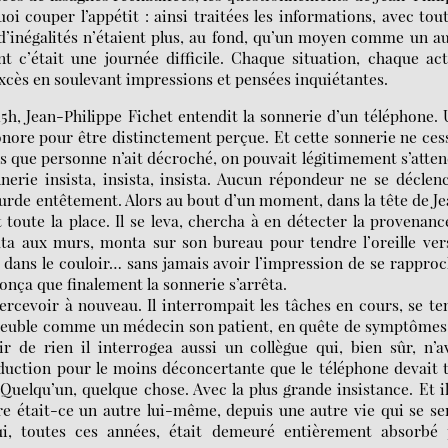
oi couper l’appétit : ainsi traitées les informations, avec tou
 d’inégalités n’étaient plus, au fond, qu’un moyen comme un a
t c’était une journée difficile. Chaque situation, chaque ac
’excès en soulevant impressions et pensées inquiétantes.
15h, Jean-Philippe Fichet entendit la sonnerie d’un téléphone.
nore pour être distinctement perçue. Et cette sonnerie ne ces
ns que personne n’ait décroché, on pouvait légitimement s’atte
nerie insista, insista, insista. Aucun répondeur ne se déclen
surde entêtement. Alors au bout d’un moment, dans la tête de J
 toute la place. Il se leva, chercha à en détecter la provenanc
outa aux murs, monta sur son bureau pour tendre l’oreille ver
tit dans le couloir… sans jamais avoir l’impression de se rappro
onça que finalement la sonnerie s’arrêta.
 percevoir à nouveau. Il interrompait les tâches en cours, se te
mmeuble comme un médecin son patient, en quête de symptômes
ir de rien il interrogea aussi un collègue qui, bien sûr, n’a
éduction pour le moins déconcertante que le téléphone devait 
Quelqu’un, quelque chose. Avec la plus grande insistance. Et i
e était-ce un autre lui-même, depuis une autre vie qui se se
ui, toutes ces années, était demeuré entièrement absorbé 