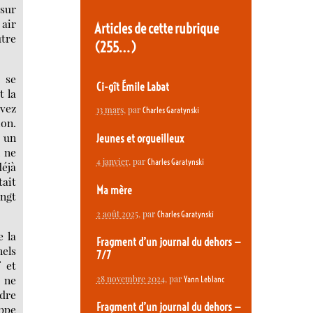
 sur
 air
Articles de cette rubrique
utre
(255…)
 se
Ci-gît Émile Labat
t la
uvez
13 mars
, par
Charles Garatynski
ion.
t un
Jeunes et orgueilleux
 ne
4 janvier
, par
Charles Garatynski
déjà
tait
Ma mère
ingt
2 août 2025
, par
Charles Garatynski
e la
Fragment d’un journal du dehors —
nels
7/7
f et
e ne
28 novembre 2024
, par
Yann Leblanc
ndre
Fragment d’un journal du dehors —
ippe