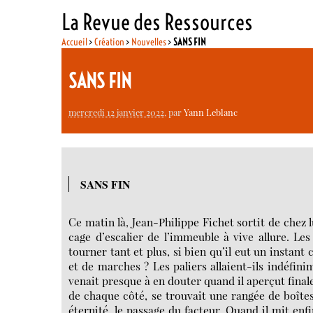
La Revue des Ressources
Accueil
>
Création
>
Nouvelles
>
SANS FIN
SANS FIN
mercredi 12 janvier 2022
, par
Yann Leblanc
SANS FIN
Ce matin là, Jean-Philippe Fichet sortit de chez l
cage d’escalier de l’immeuble à vive allure. Le
tourner tant et plus, si bien qu’il eut un instant
et de marches ? Les paliers allaient-ils indéfini
venait presque à en douter quand il aperçut final
de chaque côté, se trouvait une rangée de boîtes 
éternité, le passage du facteur. Quand il mit enf