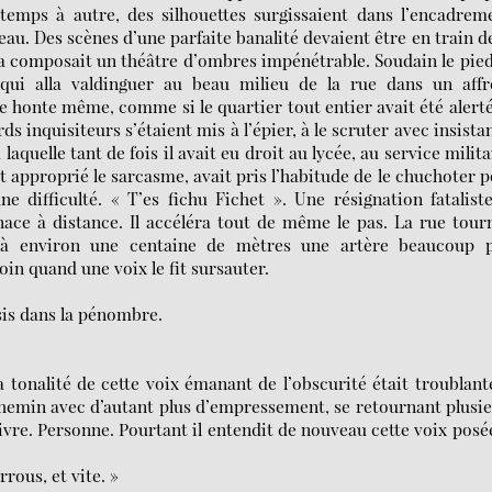
emps à autre, des silhouettes surgissaient dans l’encadrem
eau. Des scènes d’une parfaite banalité devaient être en train d
ela composait un théâtre d’ombres impénétrable. Soudain le pie
 qui alla valdinguer au beau milieu de la rue dans un affr
e honte même, comme si le quartier tout entier avait été alert
s inquisiteurs s’étaient mis à l’épier, à le scruter avec insista
laquelle tant de fois il avait eu droit au lycée, au service milita
ait approprié le sarcasme, avait pris l’habitude de le chuchoter 
e difficulté. « T’es fichu Fichet ». Une résignation fatalist
nace à distance. Il accéléra tout de même le pas. La rue tour
r à environ une centaine de mètres une artère beaucoup p
 loin quand une voix le fit sursauter.
is dans la pénombre.
a tonalité de cette voix émanant de l’obscurité était troublante
 chemin avec d’autant plus d’empressement, se retournant plusi
 suivre. Personne. Pourtant il entendit de nouveau cette voix posé
rrous, et vite. »