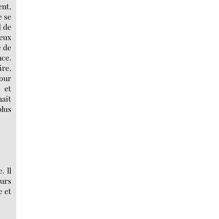
ent,
e se
d de
eux
é de
nce.
ire,
pour
e et
nait
lus
. Il
eurs
e et