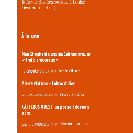
la Revue des Ressources, à Louise
Desrenards et (…)
À la une
Nan Shepherd dans les Cairngorms, un
« trafic amoureux »
7 décembre 2025
, par
Cécile Vibarel
Pierre Mottron - I almost died
23 novembre 2025
, par
Pierre Mottron
CASTERUS OUEST, un portrait de mon
père.
29 septembre 2025
, par
Nicolas Losson