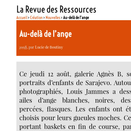
La Revue des Ressources
Accueil
>
Création
>
Nouvelles
>
Au-delà de l’ange
Au-delà de l’ange
1998
, par
Lucie de Boutiny
Ce jeudi 12 août, galerie Agnès B, 
portraits d’enfants de Sarajevo. Auto
photographiés, Louis Jammes a des
ailes d’ange blanches, noires, des
percées, flasques. Les enfants ont 
choisis pour leurs gueules moches. Ce
portant baskets en fin de course, p