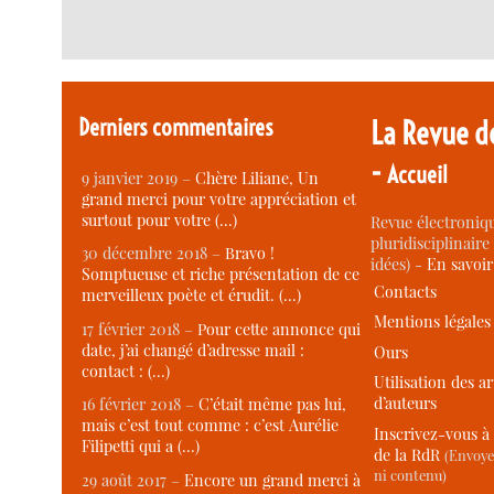
Derniers commentaires
La Revue d
-
Accueil
9 janvier 2019 –
Chère Liliane, Un
grand merci pour votre appréciation et
surtout pour votre (…)
Revue électroniqu
pluridisciplinaire 
30 décembre 2018 –
Bravo !
idées) -
En savoi
Somptueuse et riche présentation de ce
Contacts
merveilleux poète et érudit. (…)
Mentions légales
17 février 2018 –
Pour cette annonce qui
date, j’ai changé d’adresse mail :
Ours
contact : (…)
Utilisation des ar
d’auteurs
16 février 2018 –
C’était même pas lui,
mais c’est tout comme : c’est Aurélie
Inscrivez-vous à 
Filipetti qui a (…)
de la RdR
(Envoye
ni contenu)
29 août 2017 –
Encore un grand merci à