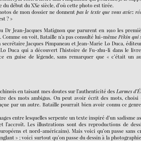
e du début du XXe siècle, d’où cette photo est tirée.
 photos de mon dossier ne donnent
pas le texte que vous aviez ré
st ? »
u Dr Jean-Jacques Matignon que parurent en 1910 les premiè
. Comme on voit, Bataille n’a pas consulté lui-même
Pékin qui 
on secrétaire Jacques Pimpaneau et Jean-Marie Lo Duca, éditeu
 Lo Duca qui a découvert l’histoire de Fu-zhu-li dans le livr
ice en guise de légende, sans remarquer que « c’était un au
ié chinois en taisant mes doutes sur l’authenticité des
Larmes d’É
tre des mots ambigus. On peut avoir écrit des mots, choisi 
nçue par un autre. Bataille pourrait bien avoir connu ce genr
ages entre lesquelles serpente un texte inspiré d’un sadisme a
t l’accroît. Les illustrations sont des reproductions de dess
européens et nord-américains). Mais voici qu’on passe sans c
nglant » ; voici surtout qu’on passe du dessin à la photographie