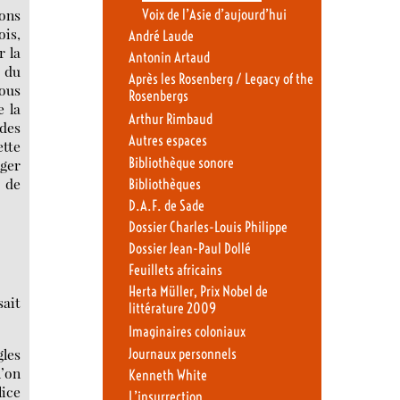
ions
Voix de l’Asie d’aujourd’hui
ois,
André Laude
r la
Antonin Artaud
s du
Après les Rosenberg / Legacy of the
nous
Rosenbergs
e la
Arthur Rimbaud
des
Autres espaces
ette
Bibliothèque sonore
iger
s de
Bibliothèques
D.A.F. de Sade
Dossier Charles-Louis Philippe
Dossier Jean-Paul Dollé
Feuillets africains
Herta Müller, Prix Nobel de
sait
littérature 2009
Imaginaires coloniaux
gles
Journaux personnels
l’on
Kenneth White
lice
L’insurrection