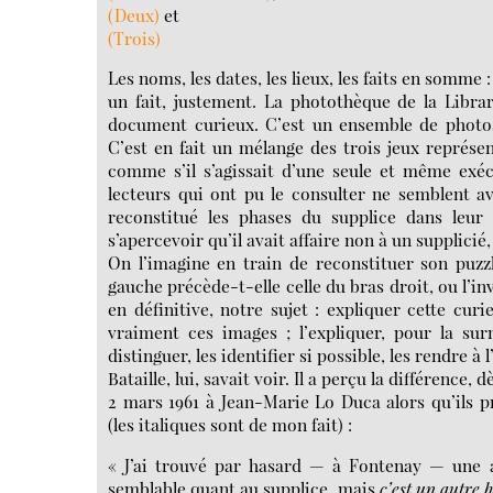
(Deux)
et
(Trois)
Les noms, les dates, les lieux, les faits en somme
un fait, justement. La photothèque de la Libra
document curieux. C’est un ensemble de photos 
C’est en fait un mélange des trois jeux représen
comme s’il s’agissait d’une seule et même exécu
lecteurs qui ont pu le consulter ne semblent av
reconstitué les phases du supplice dans leur
s’apercevoir qu’il avait affaire non à un supplicié,
On l’imagine en train de reconstituer son puzz
gauche précède-t-elle celle du bras droit, ou l’in
en définitive, notre sujet : expliquer cette cur
vraiment ces images ; l’expliquer, pour la su
distinguer, les identifier si possible, les rendre à l
Bataille, lui, savait voir. Il a perçu la différence, 
2 mars 1961 à Jean-Marie Lo Duca alors qu’ils 
(les italiques sont de mon fait) :
« J’ai trouvé par hasard — à Fontenay — une a
semblable quant au supplice, mais
c’est un autre