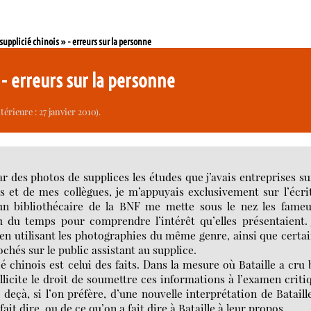
« supplicié chinois » - erreurs sur la personne
» - erreurs sur la personne
érieure : 27 janvier 2010).
ar des photos de supplices les études que j’avais entreprises su
 et de mes collègues, je m’appuyais exclusivement sur l’écr
’un bibliothécaire de la BNF me mette sous le nez les fame
llu du temps pour comprendre l’intérêt qu’elles présentaient. 
en utilisant les photographies du même genre, ainsi que certa
hés sur le public assistant au supplice.
cié chinois est celui des faits. Dans la mesure où Bataille a cru
licite le droit de soumettre ces informations à l’examen criti
 deçà, si l’on préfère, d’une nouvelle interprétation de Batail
ait dire, ou de ce qu’on a fait dire à Bataille à leur propos.