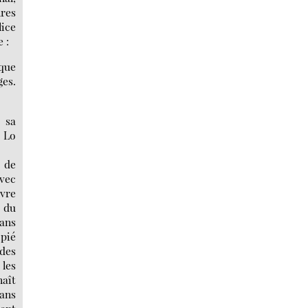
nres
lice
 :
 que
ges.
 sa
t Lo
é de
avec
uvre
s du
dans
opié
 des
les
naît
sans