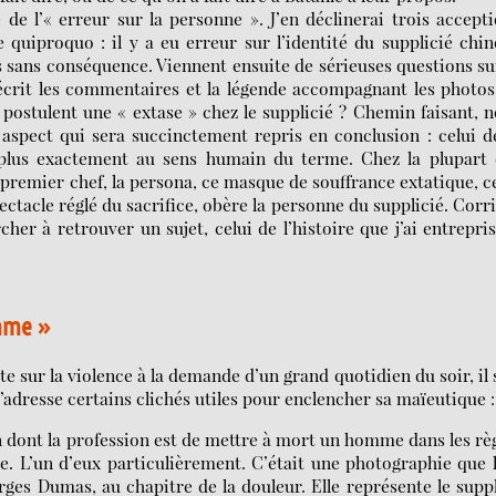
de l’« erreur sur la personne ». J’en déclinerai trois accept
 quiproquo : il y a eu erreur sur l’identité du supplicié chin
as sans conséquence. Viennent ensuite de sérieuses questions su
 écrit les commentaires et la légende accompagnant les photo
 postulent une « extase » chez le supplicié ? Chemin faisant, 
 aspect qui sera succinctement repris en conclusion : celui d
u plus exactement au sens humain du terme. Chez la plupart 
premier chef, la persona, ce masque de souffrance extatique, c
pectacle réglé du sacrifice, obère la personne du supplicié. Corr
cher à retrouver un sujet, celui de l’histoire que j’ai entrepri
omme »
 sur la violence à la demande d’un grand quotidien du soir, il 
s’adresse certains clichés utiles pour enclencher sa maïeutique :
n dont la profession est de mettre à mort un homme dans les rè
ie. L’un d’eux particulièrement. C’était une photographie que 
ges Dumas, au chapitre de la douleur. Elle représente le supp