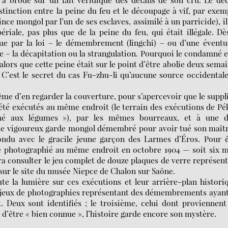
istinction entre la peine du feu et le découpage à vif, par exem
nce mongol par l’un de ses esclaves, assimilé à un parricide), il
ale, pas plus que de la peine du feu, qui était illégale. Dè
vue par la loi – le démembrement (lingchi) – ou d’une éventu
– la décapitation ou la strangulation. Pourquoi le condamné 
, alors que cette peine était sur le point d’être abolie deux sema
 C’est le secret du cas Fu-zhu-li qu’aucune source occidental
même d’en regarder la couverture, pour s’apercevoir que le suppl
été exécutés au même endroit (le terrain des exécutions de Pé
hé aux légumes »), par les mêmes bourreaux, et à une d
 le vigoureux garde mongol démembré pour avoir tué son maît
ndu avec le gracile jeune garçon des Larmes d’Éros. Pour ê
té photographié au même endroit en octobre 1904 — soit six 
ra consulter le jeu complet de douze plaques de verre représen
sur le site du musée Niepce de Chalon sur Saône.
te la lumière sur ces exécutions et leur arrière-plan histori
s jeux de photographies représentant des démembrements ayan
Deux sont identifiés ; le troisième, celui dont proviennent
n d’être « bien connue », l’histoire garde encore son mystère.