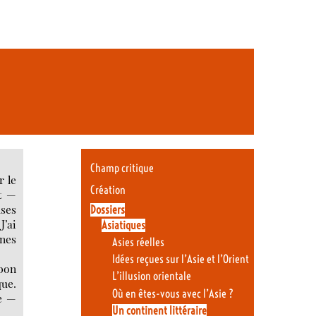
Champ critique
r le
Création
it —
uses
Dossiers
J’ai
Asiatiques
ines
Asies réelles
Idées reçues sur l’Asie et l’Orient
 bon
L’illusion orientale
que.
Où en êtes-vous avec l’Asie ?
le —
Un continent littéraire