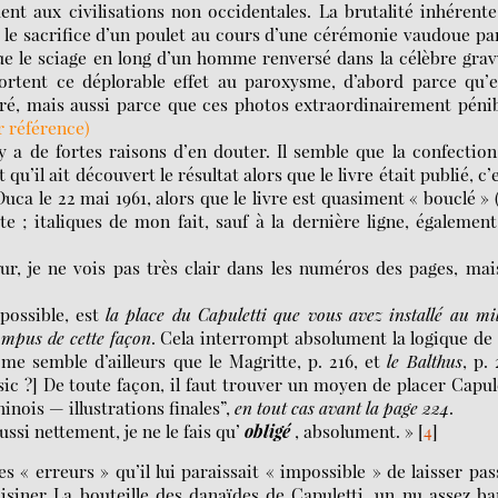
nt aux civilisations non occidentales. La brutalité inhérent
 le sacrifice d’un poulet au cours d’une cérémonie vaudoue pa
que le sciage en long d’un homme renversé dans la célèbre gra
rtent ce déplorable effet au paroxysme, d’abord parce qu’e
, mais aussi parce que ces photos extraordinairement pénib
r référence)
 y a de fortes raisons d’en douter. Il semble que la confectio
 qu’il ait découvert le résultat alors que le livre était publié, c’
Duca le 22 mai 1961, alors que le livre est quasiment « bouclé » (
e ; italiques de mon fait, sauf à la dernière ligne, égalemen
ur, je ne vois pas très clair dans les numéros des pages, mai
possible, est
la place du Capuletti que vous avez installé au mi
ompus de cette façon
. Cela interrompt absolument la logique de
l me semble d’ailleurs que le Magritte, p. 216, et
le Balthus
, p. 
ic ?] De toute façon, il faut trouver un moyen de placer Capul
inois — illustrations finales”,
en tout cas avant la page 224
.
ussi nettement, je ne le fais qu’
obligé
, absolument. »
[
4
]
es « erreurs » qu’il lui paraissait « impossible » de laisser pas
isiner La bouteille des danaïdes de Capuletti, un nu assez ba