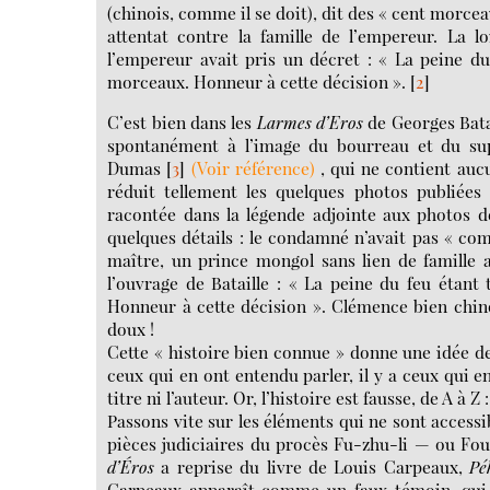
(chinois, comme il se doit), dit des « cent morc
attentat contre la famille de l’empereur. La l
l’empereur avait pris un décret : « La peine du
morceaux. Honneur à cette décision ».
[
2
]
C’est bien dans les
Larmes d’Eros
de Georges Batai
spontanément à l’image du bourreau et du sup
Dumas
[
3
]
(Voir référence)
, qui ne contient auc
réduit tellement les quelques photos publiées
racontée dans la légende adjointe aux photos d
quelques détails : le condamné n’avait pas « comm
maître, un prince mongol sans lien de famille a
l’ouvrage de Bataille : « La peine du feu étant
Honneur à cette décision ». Clémence bien chin
doux !
Cette « histoire bien connue » donne une idée de
ceux qui en ont entendu parler, il y a ceux qui e
titre ni l’auteur. Or, l’histoire est fausse, de A à Z 
Passons vite sur les éléments qui ne sont accessib
pièces judiciaires du procès Fu-zhu-li — ou Fou
d’Éros
a reprise du livre de Louis Carpeaux,
Pé
Carpeaux apparaît comme un faux témoin, qui a