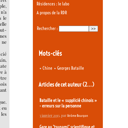
Résidences : le labo
ple,
 n’a
A propos de la RDR
s le
elle
Rechercher :
eut-
ines
e ne
Mots-clés
icié
kin,
ate
•
•
Chine
Georges Bataille
re à
tre
Articles de cet auteur
(2…)
mois
tant
Bataille et le « supplicié chinois »
que.
- erreurs sur la personne
t eu
 les
3 janvier 2013
, par
Jérôme Bourgon
Gare au ’tsunami’ scientifique et