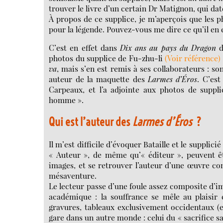
trouver le livre d’un certain Dr Matignon, qui dat
À propos de ce supplice, je m’aperçois que les
pour la légende. Pouvez-vous me dire ce qu’il en e
C’est en effet dans
Dix ans au pays du Dragon
d
photos du supplice de Fu-zhu-li
(Voir référence)
va
, mais s’en est remis à ses collaborateurs : s
auteur de la maquette des
Larmes d’Éros
. C’est
Carpeaux, et l’a adjointe aux photos de suppl
homme ».
Qui est l’auteur des
Larmes d’Éros
?
Il m’est difficile d’évoquer Bataille et le supplic
« Auteur », de même qu’« éditeur », peuvent ê
images, et se retrouver l’auteur d’une œuvre co
mésaventure.
Le lecteur passe d’une foule assez composite d’im
académique : la souffrance se mêle au plaisir e
gravures, tableaux exclusivement occidentaux (
gare dans un autre monde : celui du « sacrifice sa