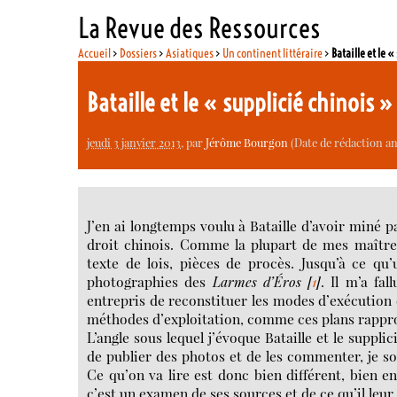
La Revue des Ressources
Accueil
>
Dossiers
>
Asiatiques
>
Un continent littéraire
>
Bataille et le 
Bataille et le « supplicié chinois 
jeudi 3 janvier 2013
, par
Jérôme Bourgon
(Date de rédaction ant
J’en ai longtemps voulu à Bataille d’avoir miné p
droit chinois. Comme la plupart de mes maîtres
texte de lois, pièces de procès. Jusqu’à ce qu
photographies des
Larmes d’Éros
[
1
]
. Il m’a fa
entrepris de reconstituer les modes d’exécution 
méthodes d’exploitation, comme ces plans rapproc
L’angle sous lequel j’évoque Bataille et le suppli
de publier des photos et de les commenter, je sol
Ce qu’on va lire est donc bien différent, bien en
c’est un examen de ses sources et de ce qu’il leur f