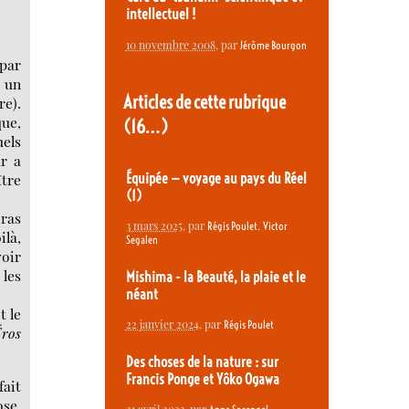
intellectuel !
10 novembre 2008
, par
Jérôme Bourgon
 par
0 un
Articles de cette rubrique
re).
que,
(16…)
uels
ur a
Équipée — voyage au pays du Réel
tre
(1)
bras
3 mars 2025
, par
,
Régis Poulet
Victor
ilà,
Segalen
voir
les
Mishima - la Beauté, la plaie et le
néant
t le
22 janvier 2024
, par
Régis Poulet
Éros
Des choses de la nature : sur
Francis Ponge et Yôko Ogawa
ait
ose,