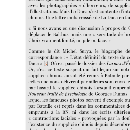
avec les photographies « d’horreurs, de suppli
d’illustrations. Mais Lo Duca s’est contenté d’inte
chinois. Une lettre embarrassée de Lo Duca en fait
« Si nous avons eu une discussion à propos du Cap
déplacer le Balthus, mais une « servitude de b
Choix vraiment limité, un pile ou face. »
Comme le dit Michel Surya, le biographe de 
correspondance : « L’état définitif du texte de ce
Duca »
[
5
]
. Où est passé le dossier des
Larmes d’É
Or, c’est ce texte suspect qui fait leçon sur not
supplice chinois aurait été remis à Bataille par
celles que nous délivrent par ailleurs son œuvre 
par hasard le supplice chinois lorsqu’il emprun
Nouveau traité de psychologie
de Georges Dumas. C
lequel les fameuses photos servent d’exemple aux
par Bataille est repris dans les commentaires 
emprunts à la BN, ni dans les écrits ultéri
« contractions faciales » provoquées par la dou
l’existence du supplicié chinois depuis décembre 