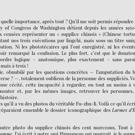
 : quelle importance, après tout ? Qu’il me soit permis répondre
ry of Congress de Washington détient depuis les années 195
censées représenter un « supplice chinois » (Chinese tortu
tant nos trois exécutions par lingchi, mais sous un titre uni
tion. Ni les phototécaires qui l’ont enregistré, ni les évent
oir remarqué la confusion. Le plus fort, c’est que le donate
 ordre logique – anatomique, plus exactement – sans paraî
 mais à trois !
le, obnubilé par les questions concrètes — l’amputation du 
verse ? —, totalement oublieux de la personne des suppliciés. Vo
ieuse cécité, cette incapacité à regarder, ou tout au moins à 
rmonter et, par les mêmes images, retrouver les personnes, 
’histoire.
dès qu’il a vu des photos du véritable Fu-zhu-li. Voilà ce qu’il écri
préparaient ensemble le dossier iconographique des
Larmes d’
utre photo du supplice chinois des cent morceaux. Tout à f
 homme
. J’ai écrit à notre ami Pimpaneau qui pourrait, je le supp