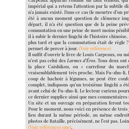
impérial qui a retenu l’attention par la subtile d
n’a jamais existé. Dans ce cas (le meurtre d’un pri
été à aucun moment question de clémence impéri
départ, il n’a été question que de la peine pré
commutation en une peine de mort moins pénible 
il à subir le dernier lingchi de l’histoire chinoise
plus tard et que la commutation était de règle ?
permet de percer à jour.
(Voir référence)
Il suffit d’ouvrir le livre de Louis Carpeaux, ou 
n’est pas celui des
Larmes d’Éros
. Tous deux ont 
la place Caishikou, ou « carrefour du marc
vraisemblablement très proche. Mais Fu-zhu-li,
coup de hachoir à légumes, ne peut être confo
complet, indiquons qu’un troisième lingchi a é
avant celui de Fu-zhu-li. Le lecteur curieux pour
ce dernier supplice ainsi que mes commentaires 
Un site et un ouvrage en préparation feront tou
Pour le moment, nous voici en présence de troi
lieu durant la même période, au même endroit. 
photos de Bataille, précisément, ne l’est pas. Loi
(Voir références une)
,