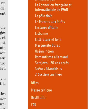
s un
La Connexion française et
ude,
internationale de 1968
cent
Le pôle Noir
Le Recours aux forêts
ocie
Lectures d’Italie
ges
Lisbonne
, et
Littérature et folie
est
Marguerite Duras
oute
Océan indien
 son
Romantisme allemand
dans
aux.
Sarajevo - 20 ans après
 feu
Scènes islandaises
Z Dossiers archivés
 y a
Idées
t le
Masse critique
 les
Restitutio
mes
ses,
ERR
ret