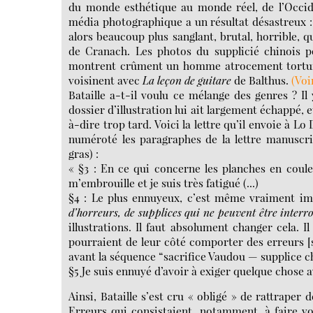
du monde esthétique au monde réel, de l’Occide
média photographique a un résultat désastreux :
alors beaucoup plus sanglant, brutal, horrible, 
de Cranach. Les photos du supplicié chinois po
montrent crûment un homme atrocement torturé
voisinent avec
La leçon de guitare
de Balthus.
(Voi
Bataille a-t-il voulu ce mélange des genres ? Il
dossier d’illustration lui ait largement échappé, et
à-dire trop tard. Voici la lettre qu’il envoie à Lo 
numéroté les paragraphes de la lettre manuscrit
gras) :
« §3 : En ce qui concerne les planches en coule
m’embrouille et je suis très fatigué (...)
§4 : Le plus ennuyeux, c’est même vraiment im
d’horreurs, de supplices qui ne peuvent être interr
illustrations. Il faut absolument changer cela. I
pourraient de leur côté comporter des erreurs [s
avant la séquence “sacrifice Vaudou — supplice ch
§5 Je suis ennuyé d’avoir à exiger quelque chose a
Ainsi, Bataille s’est cru « obligé » de rattraper d
Erreurs qui consistaient, notamment, à faire vo