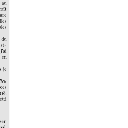
e au
raît
vure
lles
les
n du
est-
j’ai
t en
s je
lieu
 ces
218,
etti
ser.
nal,