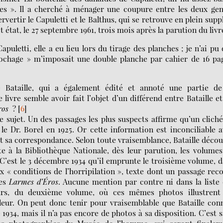
ces ». Il a cherché à ménager une coupure entre les deux ge
rvertir le Capuletti et le Balthus, qui se retrouve en plein supp
 état, le 27 septembre 1961, trois mois après la parution du livre
uletti, elle a eu lieu lors du tirage des planches ; je n’ai pu
rochage » m’imposait une double planche par cahier de 16 pa
Bataille, qui a également édité et annoté une partie de
 livre semble avoir fait l’objet d’un différend entre Bataille e
ros
?
[
6
]
re sujet. Un des passages les plus suspects affirme qu’un clich
 le Dr. Borel en 1925. Or cette information est inconciliable 
et sa correspondance. Selon toute vraisemblance, Bataille déco
te à la Bibliothèque Nationale, dès leur parution, les volume
’est le 3 décembre 1934 qu’il emprunte le troisième volume, 
 « conditions de l’horripilation », texte dont un passage rec
des
Larmes d’Éros
. Aucune mention par contre ni dans la liste
eurs, du deuxième volume, où ces mêmes photos illustrent 
leur. On peut donc tenir pour vraisemblable que Bataille con
1934, mais il n’a pas encore de photos à sa disposition. C’est 