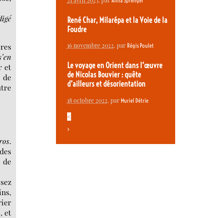
21 avril 2023
, par
Anna Sprengel
digé
René Char, Milarépa et la Voie de la
Foudre
res
16 novembre 2022
, par
Régis Poulet
s’en
Le voyage en Orient dans l’œuvre
r et
de Nicolas Bouvier : quête
e de
d’ailleurs et désorientation
tre
18 octobre 2022
, par
Muriel Détrie
<
>
ros
.
des
e de
ssez
ins,
rier
, et