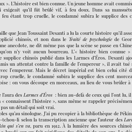
eaux ». L’histoire est bien connue. Un jeune homme avait commi
oi exigeait qu’il fût brûlé vif, à feu doux. Dans sa mansuét
 feu étant trop cruelle, le condamné subira le supplice des 
lle que Jean Toussaint Desanti a lu la courte histoire qu’il ass
plicié chinois, et non dans le
Traité de psychologie
de Geor
une anecdote, ne dit même pas que la scène se passe en Chine
 qu’on n’y voit aucun bourreau. L’« histoire bien connue » 
e supplice chinois publié dans les Larmes d’Éros. Desanti aj
is un attentat contre la famille de l’empereur », il avait tué
vec l’empereur. Mais le décret impérial est bien celui cité 
 trop cruelle, le condamné subira le supplice des cent morce
oise : on vous découpe en morceaux, au lieu de vous brûler à
 l’aura des
Larmes d’Éros
: bien au-delà de ceux qui l’ont lu, il
n « connaissent l’histoire », sans même se rappeler précisémen
: pas un détail qui soit vrai.
les qu’au sinologue. J’ai pu recopier à la bibliothèque de Pékin
-tchou-li selon la transcription ancienne que l’auteur des
Lar
kin qui s’en va
, paru en 1912. À la lumière des sources chinoi
 brodé sur un fait véridique des détails de son cru. Le déc