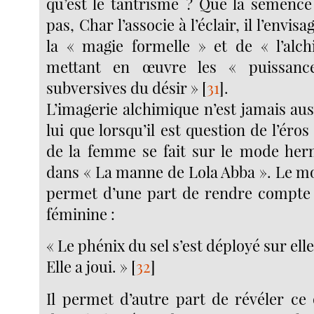
qu’est le tantrisme ? Que la semence
pas, Char l’associe à l’éclair, il l’envis
la « magie formelle » et de « l’alc
mettant en œuvre les « puissanc
subversives du désir »
[
31
]
.
L’imagerie alchimique n’est jamais au
lui que lorsqu’il est question de l’éros
de la femme se fait sur le mode he
dans « La manne de Lola Abba ». Le m
permet d’une part de rendre compte 
féminine :
« Le phénix du sel s’est déployé sur ell
Elle a joui. »
[
32
]
Il permet d’autre part de révéler ce 