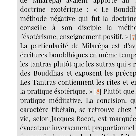
de Milarépa) avaient apporté au 
doctrine exotérique : « Le Boudd
méthode négative qui fut la doctrine
conseille à son disciple la méth
l’ésotérisme, enseignement positif. »
[
7
La particularité de Milarépa est d’av
écritures bouddhiques en même temps q
les tantras plutôt que les sutras qui « 
des Bouddhas et exposent les précep
Les Tantras contiennent les rites et 
la pratique ésotérique. »
[
8
]
Plutôt que 
pratique méditative. La concision, qu
caractère tibétain, se retrouve chez 
vie, selon Jacques Bacot, est marqué
évocateur inversement proportionnel