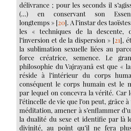
délivrance ; pour les seconds il s’agi
(...) en conservant son Esse
longtemps »
[
20
]
. A l’instar des taoïste
les « techniques de la descente, 
l’inversion et de la dispersion »
[
21
]
, 
la sublimation sexuelle liées au parco
force créatrice, semence. Le gra
philosophie du Vajrayanâ est que « l
réside à l’intérieur du corps hum
conséquent le corps humain est le m
par lequel on concevra la vérité. Car 
l’étincelle de vie que l’on peut, grâce 
méditation, amener à s’enflammer d’un
la dualité du sexe et identifie par là l
divinité, au point qu’il ne fera pl