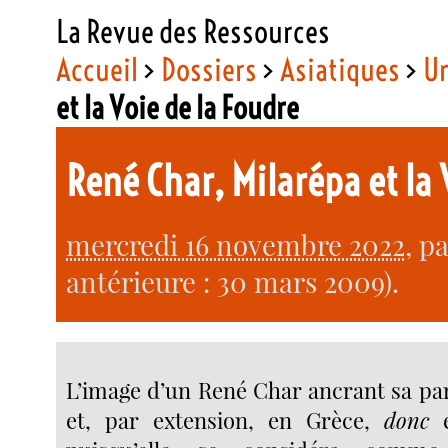
La Revue des Ressources
Accueil
>
Dossiers
>
Asiatiques
>
Un
et la Voie de la Foudre
René Char, Milarépa et la
mercredi 16 novembre 2022
, p
antérieure : 30 mars 2009).
L’image d’un René Char ancrant sa pa
et, par extension, en Grèce,
donc
e