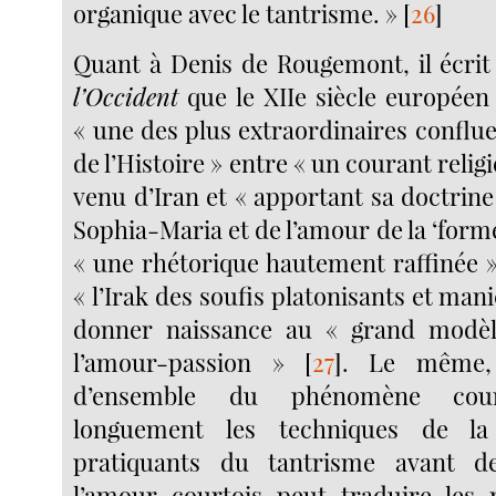
organique avec le tantrisme. »
[
26
]
Quant à Denis de Rougemont, il écri
l’Occident
que le XIIe siècle européen
« une des plus extraordinaires conflue
de l’Histoire » entre « un courant reli
venu d’Iran et « apportant sa doctrine
Sophia-Maria et de l’amour de la ‘forme
« une rhétorique hautement raffinée 
« l’Irak des soufis platonisants et man
donner naissance au « grand modèl
l’amour-passion »
[
27
]
. Le même,
d’ensemble du phénomène courto
longuement les techniques de la 
pratiquants du tantrisme avant d
l’amour courtois peut traduire les r