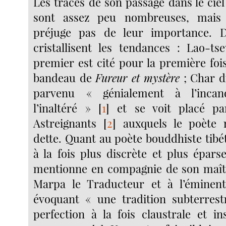
Les traces de son passage dans le ciel
sont assez peu nombreuses, mais 
préjuge pas de leur importance. 
cristallisent les tendances : Lao-ts
premier est cité pour la première foi
bandeau de
Fureur et mystère
; Char di
parvenu « génialement à l’inca
l’inaltéré »
[
1
]
et se voit placé pa
Astreignants
[
2
]
auxquels le poète r
dette. Quant au poète bouddhiste tibét
à la fois plus discrète et plus épars
mentionne en compagnie de son maîtr
Marpa le Traducteur et à l’éminen
évoquant « une tradition subterrest
perfection à la fois claustrale et i