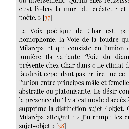
ou inversement. Quand elles réussisse
c’est là-bas la mort du créateur et
poète. »
[
37
]
La Voix poétique de Char est, pa
homophonie, la Voie de la foudre qu
Milarépa et qui consiste en l’union 
lumière (la variante ‘Voie du di
présente chez Char dans « Le climat de
faudrait cependant pas croire que cet
l’union entre principes mâle et femelle 
abstraite ou platonisante. Le désir c
la présence du ‘il y a’ est mode d’accès à
supprime la distinction sujet / objet. 
Milarépa atteignit : « J’ai rompu les 
sujet-objet »
[
38
]
.