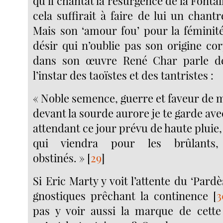
qu’il chantât la résurgence de la Fonta
cela suffirait à faire de lui un chantr
Mais son ‘amour fou’ pour la féminit
désir qui n’oublie pas son origine co
dans son œuvre René Char parle d
l’instar des taoïstes et des tantristes :
« Noble semence, guerre et faveur de 
devant la sourde aurore je te garde av
attendant ce jour prévu de haute pluie,
qui viendra pour les brûlants
obstinés. »
[
29
]
Si Eric Marty y voit l’attente du ‘Pardè
gnostiques prêchant la continence
[
3
pas y voir aussi la marque de cette