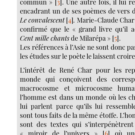
commun »
[
3
]
. Une autre fois, il lu
encadrant un de ses poèmes de vers d
Le convalescent
[
4
]
.
Marie-Claude Char n
confirmé que le « grand livre qu’il a
Cent mille chants
de Milarépa »
[
5
]
.
Les références à l’Asie ne sont donc pa
les études sur le poète le laissent croire
L’intérêt de René Char pour les rep
monde qui conçoivent des corresp
macrocosme et microcosme humai
l’homme est dans un monde où les cho
lui parlent parce qu’ils lui ressembl
sont tous faits de la même étoffe. L’
sont des textes qui s’interpénètrent
« miroir de l’univers »
[
6
]
où un 