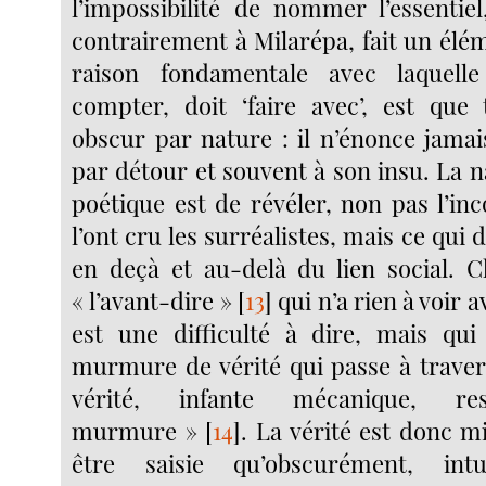
l’impossibilité de nommer l’essentie
contrairement à Milarépa, fait un élé
raison fondamentale avec laquell
compter, doit ‘faire avec’, est que
obscur par nature : il n’énonce jamai
par détour et souvent à son insu. La 
poétique est de révéler, non pas l’i
l’ont cru les surréalistes, mais ce qui 
en deçà et au-delà du lien social. C
« l’avant-dire »
[
13
]
qui n’a rien à voir a
est une difficulté à dire, mais qu
murmure de vérité qui passe à travers
vérité, infante mécanique, r
murmure »
[
14
]
. La vérité est donc m
être saisie qu’obscurément, intu