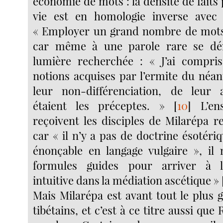
économie de mots : la densité de faits
vie est en homologie inverse avec 
« Employer un grand nombre de mots 
car même à une parole rare se dé
lumière recherchée : « J’ai compris,
notions acquises par l’ermite du néan
leur non-différenciation, de leur a
étaient les préceptes. »
[
10
]
L’ens
reçoivent les disciples de Milarépa r
car « il n’y a pas de doctrine ésotér
énonçable en langage vulgaire », il
formules guides pour arriver à l
intuitive dans la médiation ascétique »
Mais Milarépa est avant tout le plus 
tibétains, et c’est à ce titre aussi que