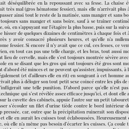
vait déséquilibrée en la repoussant avec sa fesse. La chaise é
ait très mal (gros hématome fessier), mais elle n’arrivait plus 
 passer ainsi tout le reste de la matinée, sans manger et sans bo
 toujours sans manger et sans boire, sauf à se traîner centim
e, où, en s’appuyant sur l’étagère la plus basse, puis sur la suiv
se hisser de quelques dizaines de centimètres à chaque fois et 
près y avoir consacré plusieurs heures, et qu’elle n’a nulle
 fessier. Si encore il n’y avait que ce cul, ces fesses, ce ven
rien, en tout cas pas une telle charge, et les bras, tout aussi m
t lieu de cervelle, mais elle s’est toujours montrée sévère avec
nsole en se disant que les gros qui ont toujours été gros sont m
 d’abord été minces et ne peuvent qu’assister, impuissants, à 
également (et d’ailleurs elle en rit) en songeant à cet homme a
rivait plus à déloger son tout petit sexe coincé entre les plis de
’infligerait une telle punition. D’abord parce qu’elle n’est pa
chnique qui s’est révélée assez efficace jusqu’ici, et dont elle 
 sur la cuvette des cabinets, appuie l’autre sur un petit tabouret
ser s’écouler un filet d’urine tiède contre le bord intérieur d
p pressée, car, outre que la précipitation ruinerait son disposi
 et elle en aurait les cuisses tout éclaboussées. Heureusement
, où elle n’a même pas besoin d’écarter les cuisses. Ça coule 