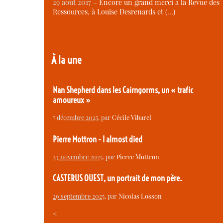
29 août 2017 –
Encore un grand merci à la Revue des
Ressources, à Louise Desrenards et (…)
À la une
Nan Shepherd dans les Cairngorms, un « trafic
amoureux »
7 décembre 2025
, par
Cécile Vibarel
Pierre Mottron - I almost died
23 novembre 2025
, par
Pierre Mottron
CASTERUS OUEST, un portrait de mon père.
29 septembre 2025
, par
Nicolas Losson
<