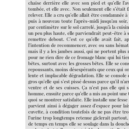
chaise derrière elle avec son pied et qu’elle l’a
tombée, et elle avec. Non seulement elle s’était f
relever. Elle a cru qu’elle allait être condamnée à
puis à nouveau toute l’après-midi jusqu’au soir,
par centimètre sur le sol carrelé, jusqu’à la cuisin
un peu plus haute, elle parviendrait peut-être à 
remettre debout. C’est ce qu’elle avait fait, a
l’intention de recommencer, avec ou sans hématome
mais il y a les jambes aussi, qui ne portent plus 
pour ne rien dire de ce fromage blanc qui lui tien
bêtes, surtout avec les grosses bêtes. Elle se co
repoussants, moins désespérants que ceux qui ont
lente et implacable dégradation. Elle se console 
gros qu’elle qui s’est pissé dessus parce qu’il n’ar
ventre et de ses cuisses. Ça n’est pas elle qui s
homme, ensuite parce qu’elle a mis au point une te
quoi se montrer satisfaite. Elle installe une fesse
parvient ainsi à dégager assez d’espace pour lais
cuvette, à condition toutefois de ne pas être tro
l’urine trop longtemps retenue giclerait partout,
de temps en temps elle se soulage dans la douche