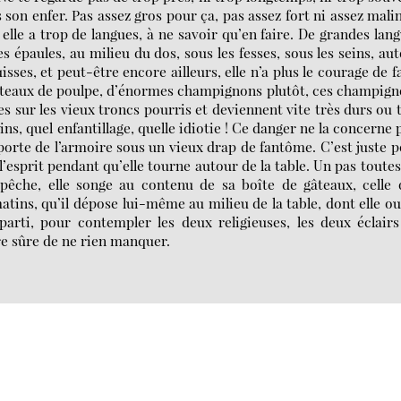
s son enfer. Pas assez gros pour ça, pas assez fort ni assez malin
ui elle a trop de langues, à ne savoir qu’en faire. De grandes lan
s épaules, au milieu du dos, sous les fesses, sous les seins, au
ses, et peut-être encore ailleurs, elle n’a plus le courage de f
anteaux de poulpe, d’énormes champignons plutôt, ces champig
sur les vieux troncs pourris et deviennent vite très durs ou 
ns, quel enfantillage, quelle idiotie ! Ce danger ne la concerne 
a porte de l’armoire sous un vieux drap de fantôme. C’est juste 
l’esprit pendant qu’elle tourne autour de la table. Un pas toutes
épêche, elle songe au contenu de sa boîte de gâteaux, celle
matins, qu’il dépose lui-même au milieu de la table, dont elle o
 parti, pour contempler les deux religieuses, les deux éclair
tre sûre de ne rien manquer.