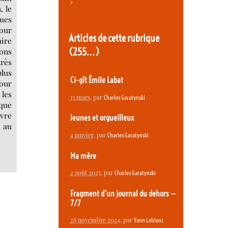
>
, le
gues
tour
Articles de cette rubrique
aire
(255…)
nons
très
plus
Ci-gît Émile Labat
pour
 les
13 mars
, par
Charles Garatynski
 que
uvre
Jeunes et orgueilleux
s au
4 janvier
, par
Charles Garatynski
Ma mère
2 août 2025
, par
Charles Garatynski
Fragment d’un journal du dehors —
7/7
28 novembre 2024
, par
Yann Leblanc