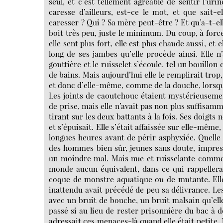
seul, et c’est tellement agréable de sentir l’ur
caresse d’ailleurs, est-ce le mot, et que sait-
caresser ? Qui ? Sa mère peut-être ? Et qu’a-t-ell
boit très peu, juste le minimum. Du coup, à force
elle sent plus fort, elle est plus chaude aussi, et
long de ses jambes qu’elle procède ainsi. Elle n’
gouttière et le ruisselet s’écoule, tel un bouillon 
de bains. Mais aujourd’hui elle le remplirait tro
et donc d’elle-même, comme de la douche, lorsqu’
Les joints de caoutchouc étaient mystérieusement 
de prise, mais elle n’avait pas non plus suffisam
tirant sur les deux battants à la fois. Ses doigts 
et s’épuisait. Elle s’était affaissée sur elle-même,
longues heures avant de périr asphyxiée. Quelle 
des hommes bien sûr, jeunes sans doute, impressi
un moindre mal. Mais nue et ruisselante comme 
monde aucun équivalent, dans ce qui rappellera
coque de monstre aquatique ou de mutante. Elle
inattendu avait précédé de peu sa délivrance. Les 
avec un bruit de bouche, un bruit malsain qu’ell
passé si au lieu de rester prisonnière du bac à d
adressait ces menaces-là quand elle était petite.