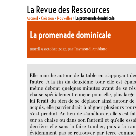
La Revue des Ressources
Accueil
>
Création
>
Nouvelles
>
La promenade dominicale
La promenade dominicale
mardi 9 octobre 2012
, par
Raymond Penblanc
Elle marche autour de la table en s’appuyant de
l’autre. A la fin du deuxième tour elle est épui
même debout quelques minutes avant de se résou
chaise spécialement conçue pour elle, plus large
lui ferait du bien de se déplacer ainsi autour de
acquis, elle parviendrait à aligner plusieurs tours
s’est produit. Au lieu de s’améliorer, elle s’est 
sur sa chaise ou dans son fauteuil et qu’elle essa
derrière elle sans la faire tomber, puis à la ra
évidemment pas se retrouver par terre comme ce