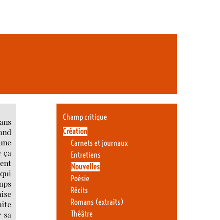
Champ critique
dans
Création
uand
 une
Carnets et journaux
e ça
Entretiens
ment
Nouvelles
 qui
Poésie
emps
Récits
aise
Romans (extraits)
aite
r sa
Théâtre