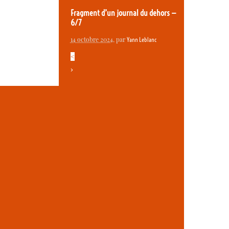
Fragment d’un journal du dehors —
6/7
14 octobre 2024
, par
Yann Leblanc
<
>