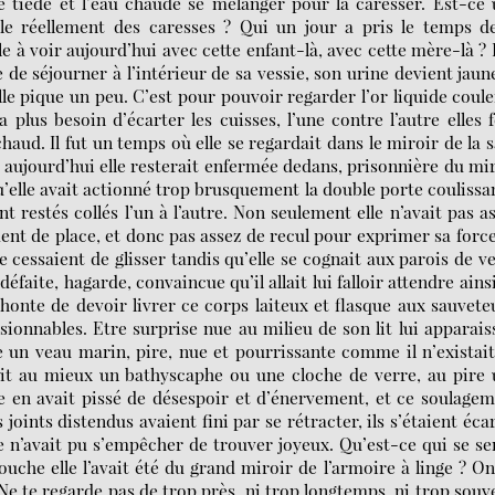
ine tiède et l’eau chaude se mélanger pour la caresser. Est-ce
elle réellement des caresses ? Qui un jour a pris le temps d
e à voir aujourd’hui avec cette enfant-là, avec cette mère-là ? 
 de séjourner à l’intérieur de sa vessie, son urine devient jaun
 elle pique un peu. C’est pour pouvoir regarder l’or liquide coule
a plus besoin d’écarter les cuisses, l’une contre l’autre elles 
chaud. Il fut un temps où elle se regardait dans le miroir de la s
p, aujourd’hui elle resterait enfermée dedans, prisonnière du mi
elle avait actionné trop brusquement la double porte coulissa
restés collés l’un à l’autre. Non seulement elle n’avait pas a
ment de place, et donc pas assez de recul pour exprimer sa forc
ne cessaient de glisser tandis qu’elle se cognait aux parois de v
 défaite, hagarde, convaincue qu’il allait lui falloir attendre ains
honte de devoir livrer ce corps laiteux et flasque aux sauvete
onnables. Etre surprise nue au milieu de son lit lui apparais
un veau marin, pire, nue et pourrissante comme il n’existai
it au mieux un bathyscaphe ou une cloche de verre, au pire
 en avait pissé de désespoir et d’énervement, et ce soulage
joints distendus avaient fini par se rétracter, ils s’étaient éca
e n’avait pu s’empêcher de trouver joyeux. Qu’est-ce qui se se
ouche elle l’avait été du grand miroir de l’armoire à linge ? On
 Ne te regarde pas de trop près, ni trop longtemps, ni trop souv