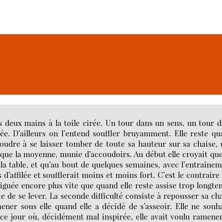
s deux mains à la toile cirée. Un tour dans un sens, un tour 
sée. D’ailleurs on l’entend souffler bruyamment. Elle reste q
dre à se laisser tomber de toute sa hauteur sur sa chaise,
 que la moyenne, munie d’accoudoirs. Au début elle croyait qu
 la table, et qu’au bout de quelques semaines, avec l’entraîne
 d’affilée et soufflerait moins et moins fort. C’est le contraire
fatiguée encore plus vite que quand elle reste assise trop longt
ie de se lever. La seconde difficulté consiste à repousser sa ch
mener sous elle quand elle a décidé de s’asseoir. Elle ne souh
 jour où, décidément mal inspirée, elle avait voulu ramene