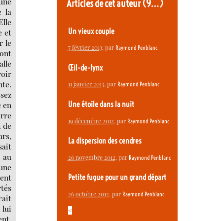
 une
Articles de cet auteur
(9…)
e la
Elle
Un vieux couple
e et
r le
7 février 2013
, par
Raymond Penblanc
font
alle
Œil-de-lynx
roir
nte.
11 janvier 2013
, par
Raymond Penblanc
ssez
e en
Une étoile dans la nuit
erre
19 décembre 2012
, par
Raymond Penblanc
i de
urs,
La dispersion des cendres
sait
t au
26 novembre 2012
, par
Raymond Penblanc
 une
ment
Petite fugue pour un grand départ
rtés
26 octobre 2012
, par
Raymond Penblanc
rait
 lui
<
ent,