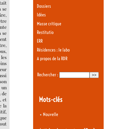
tait
Dossiers
à se
ire,
Idées
ètre
Masse critique
ante
Restitutio
à se
ment
ERR
tre,
Résidences : le labo
ous,
 les
A propos de la RDR
oins
leur
Rechercher :
ussi
 son
s un
a de
Mots-clés
, et
e la
tif,
•
Nouvelle
 que
tout