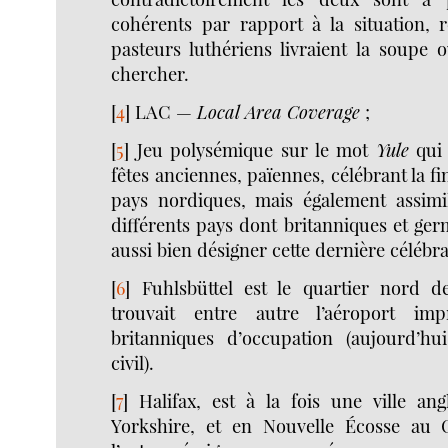
cohérents par rapport à la situation, r
pasteurs luthériens livraient la soupe ou 
chercher.
[
4
]
LAC —
Local Area Coverage
;
[
5
]
Jeu polysémique sur le mot
Yule
qui 
fêtes anciennes, païennes, célébrant la fi
pays nordiques, mais également assimi
différents pays dont britanniques et ger
aussi bien désigner cette dernière célébra
[
6
]
Fuhlsbüttel est le quartier nord
trouvait entre autre l’aéroport imp
britanniques d’occupation (aujourd’hu
civil).
[
7
]
Halifax, est à la fois une ville ang
Yorkshire, et en Nouvelle Écosse au 