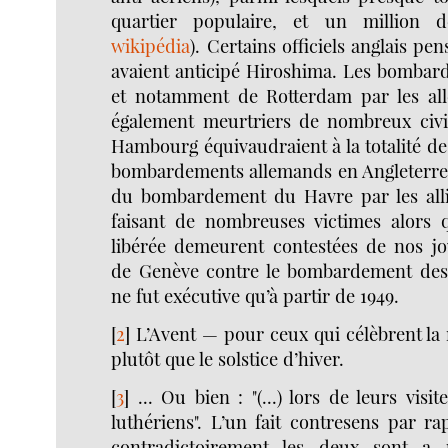
quartier populaire, et un million d
wikipédia
). Certains officiels anglais pen
avaient anticipé Hiroshima. Les bomba
et notamment de Rotterdam par les all
également meurtriers de nombreux civi
Hambourg équivaudraient à la totalité des
bombardements allemands en Angleterre. E
du bombardement du Havre par les alliés
faisant de nombreuses victimes alors q
libérée demeurent contestées de nos j
de Genève contre le bombardement des 
ne fut exécutive qu’à partir de 1949.
[
2
]
L’Avent — pour ceux qui célèbrent la
plutôt que le solstice d’hiver.
[
3
]
... Ou bien : "(...) lors de leurs visi
luthériens". L’un fait contresens par ra
contradictoirement les deux sont a p