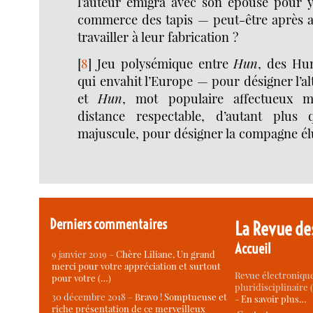
l’auteur émigra avec son épouse pour y
commerce des tapis — peut-être après 
travailler à leur fabrication ?
[
8
]
Jeu polysémique entre
Hun
, des Hu
qui envahit l’Europe — pour désigner l’alt
et
Hun
, mot populaire affectueux 
distance respectable, d’autant plus 
majuscule, pour désigner la compagne élu
Derniers commentaires
La Revue de
Accueil
9 janvier 2019 –
Chère Liliane, Un grand
merci pour votre appréciation et surtout
Revue électronique
pour votre (…)
pluridisciplinaire (
30 décembre 2018 –
Bravo ! Somptueuse et
-
En savoir plus…
riche présentation de ce merveilleux