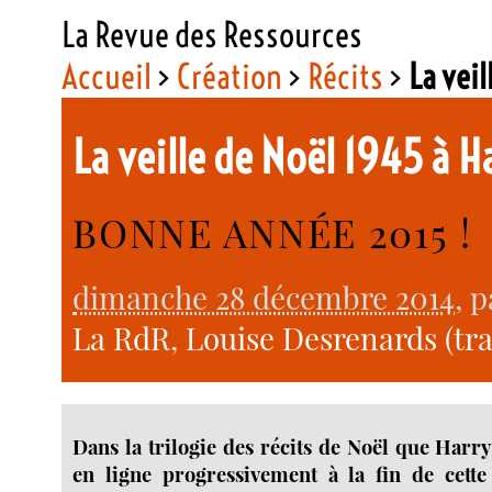
La Revue des Ressources
Accueil
>
Création
>
Récits
>
La vei
La veille de Noël 1945 à
BONNE ANNÉE 2015 !
dimanche 28 décembre 2014
, 
La RdR
,
Louise Desrenards (tra
Dans la trilogie des récits de Noël que Harr
en ligne progressivement à la fin de cette