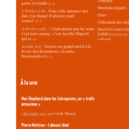
Contacts
poète et érudit. (…)
Mentions légales
17 février 2018 –
Pour cette annonce qui
Ours
date, j’ai changé d’adresse mail :
contact : (…)
Utilisation des art
16 février 2018 –
C’était même pas lui, mais
Inscrivez-vous à l
c’est tout comme : c’est Aurélie Filipetti
la RdR
(Envoyez un m
qui a (…)
contenu)
29 août 2017 –
Encore un grand merci à la
Revue des Ressources, à Louise
Desrenards et (…)
À la une
Nan Shepherd dans les Cairngorms, un « trafic
amoureux »
7 décembre 2025
, par
Cécile Vibarel
Pierre Mottron - I almost died