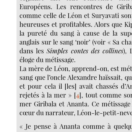
Européens. Les rencontres de Giriba
comme celle de Léon et Suryavati son
heureuses et profitables. Alors que Ki
la pureté du sang à cause de la sup
anglais sur le sang ‘noir’ (voir « Sa ch
dans les
Simples contes des collines
), 
éloge du métissage.
La mère de Léon, apprend-on, est métis
sang que l’oncle Alexandre haïssait, qui
et pour cela il [les] avait chassés d’An
rejetés à la mer »
[
4
]
, tout comme son
mer Giribala et Ananta. Ce métissage 
cœur du narrateur, Léon-le-petit-neve
« Je pense à Ananta comme à quelqu’