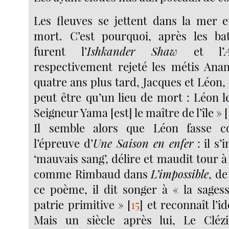
Les fleuves se jettent dans la mer e
mort. C’est pourquoi, après les ba
furent l’
Ishkander Shaw
et l’
respectivement rejeté les métis Anan
quatre ans plus tard, Jacques et Léon, s
peut être qu’un lieu de mort : Léon l
Seigneur Yama [est] le maître de l’île »
[
Il semble alors que Léon fasse
l’épreuve d’
Une Saison en enfer
: il s’
‘mauvais sang’, délire et maudit tour à 
comme Rimbaud dans
L’impossible
, de
ce poème, il dit songer à « la sagess
patrie primitive »
[
15
]
et reconnaît l’id
Mais un siècle après lui, Le Cléz