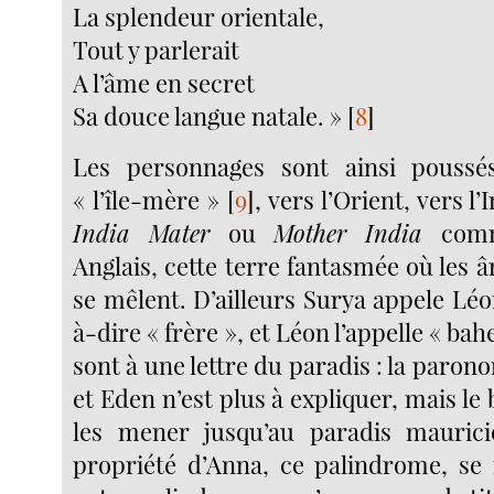
La splendeur orientale,
Tout y parlerait
A l’âme en secret
Sa douce langue natale. »
[
8
]
Les personnages sont ainsi poussé
« l’île-mère »
[
9
]
, vers l’Orient, vers l’
India Mater
ou
Mother India
comme
Anglais, cette terre fantasmée où les 
se mêlent. D’ailleurs Surya appele Léon
à-dire « frère », et Léon l’appelle « bahe
sont à une lettre du paradis : la paro
et Eden n’est plus à expliquer, mais le 
les mener jusqu’au paradis mauricie
propriété d’Anna, ce palindrome, s