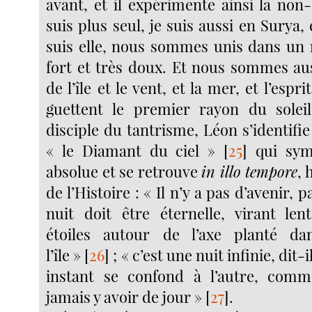
avant, et il expérimente ainsi la non-
suis plus seul, je suis aussi en Surya, 
suis elle, nous sommes unis dans un
fort et très doux. Et nous sommes aus
de l’île et le vent, et la mer, et l’espr
guettent le premier rayon du soleil
disciple du tantrisme, Léon s’identifi
« le Diamant du ciel »
[
25
]
qui symb
absolue et se retrouve
in illo tempore
, 
de l’Histoire : « Il n’y a pas d’avenir,
nuit doit être éternelle, virant le
étoiles autour de l’axe planté d
l’île »
[
26
]
; « c’est une nuit infinie, dit-
instant se confond à l’autre, comme
jamais y avoir de jour »
[
27
]
.