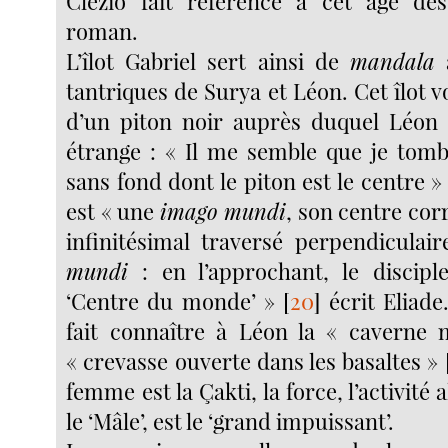
Clézio fait référence à cet âge dès
roman.
L’îlot Gabriel sert ainsi de
mandala
a
tantriques de Surya et Léon. Cet îlot vo
d’un piton noir auprès duquel Léon 
étrange : « Il me semble que je tom
sans fond dont le piton est le centre »
est « une
imago mundi
, son centre co
infinitésimal traversé perpendiculair
mundi
: en l’approchant, le discipl
‘Centre du monde’ »
[
20
]
écrit Eliade
fait connaître à Léon la « caverne 
« crevasse ouverte dans les basaltes »
femme est la Çakti, la force, l’activité a
le ‘Mâle’, est le ‘grand impuissant’.