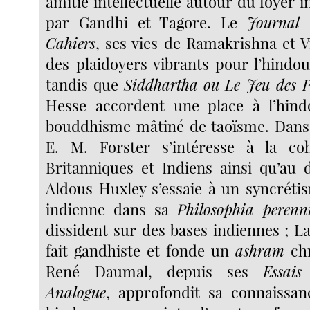
amitié intellectuelle autour du foyer 
par Gandhi et Tagore. Le
Journal
d
Cahiers
, ses vies de Ramakrishna et 
des plaidoyers vibrants pour l’hind
tandis que
Siddhartha
ou Le Jeu des P
Hesse accordent une place à l’hin
bouddhisme mâtiné de taoïsme. Dan
E. M. Forster s’intéresse à la coh
Britanniques et Indiens ainsi qu’au 
Aldous Huxley s’essaie à un syncrétis
indienne dans sa
Philosophia perenn
dissident sur des bases indiennes ; L
fait gandhiste et fonde un
ashram
chr
René Daumal, depuis ses
Essais
Analogue
, approfondit sa connaissan