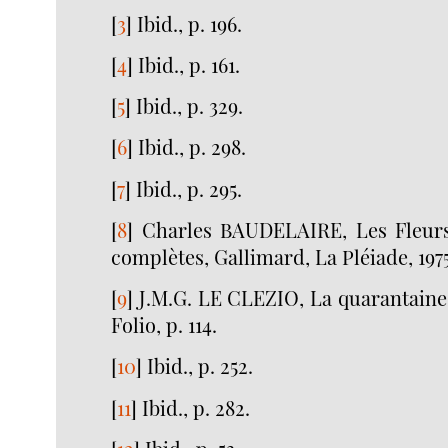
[
3
]
Ibid., p. 196.
[
4
]
Ibid., p. 161.
[
5
]
Ibid., p. 329.
[
6
]
Ibid., p. 298.
[
7
]
Ibid., p. 295.
[
8
]
Charles BAUDELAIRE, Les Fleur
complètes, Gallimard, La Pléiade, 1975,
[
9
]
J.M.G. LE CLEZIO, La quarantaine,
Folio, p. 114.
[
10
]
Ibid., p. 252.
[
11
]
Ibid., p. 282.