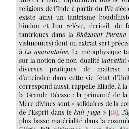
religions de l’Inde à partir du IVe siècl
existe ainsi un tantrisme bouddhist
hindou et l’on relève, écrit-il, de f
tantriques dans la
Bhâgavat Purana
vishnouïtes) dont un extrait sert préc
à
La quarantaine
. La métaphysique ta
sur la notion de non-dualité (
advaita
)
diverses pratiques de maîtrise
d’atteindre dans cette vie l’état d’Un
correspond aussi, rappelle Eliade, à l
la Grande Déesse : la primauté de l
Mère divines sont « solidaires de la co
de l’Esprit dans le
kali-yuga
»
[
18
]
, l
plus basse matérialité dans la cosmol