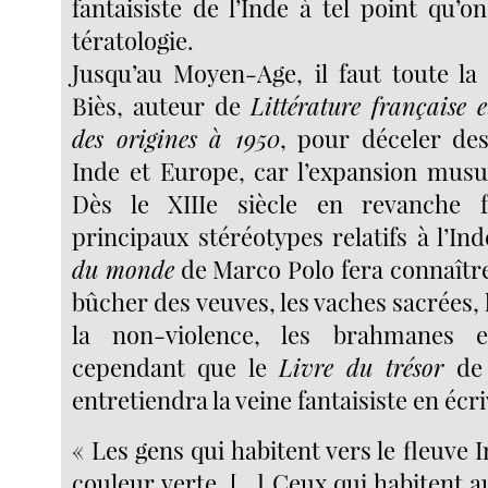
fantaisiste de l’Inde à tel point qu’
tératologie.
Jusqu’au Moyen-Age, il faut toute la
Biès, auteur de
Littérature française 
des origines à 1950
, pour déceler de
Inde et Europe, car l’expansion musu
Dès le XIIIe siècle en revanche f
principaux stéréotypes relatifs à l’In
du monde
de Marco Polo fera connaîtr
bûcher des veuves, les vaches sacrées, 
la non-violence, les brahmanes e
cependant que le
Livre du trésor
de 
entretiendra la veine fantaisiste en écri
« Les gens qui habitent vers le fleuve I
couleur verte. [...] Ceux qui habitent 