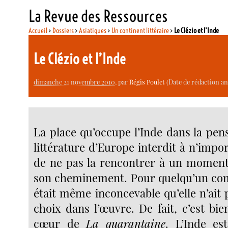
La Revue des Ressources
Accueil
>
Dossiers
>
Asiatiques
>
Un continent littéraire
>
Le Clézio et l’Inde
Le Clézio et l’Inde
dimanche 21 novembre 2010
, par
Régis Poulet
(Date de rédaction an
La place qu’occupe l’Inde dans la pensé
littérature d’Europe interdit à n’impo
de ne pas la rencontrer à un moment
son cheminement. Pour quelqu’un com
était même inconcevable qu’elle n’ait
choix dans l’œuvre. De fait, c’est bie
cœur de
La quarantaine
. L’Inde es