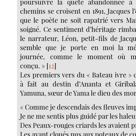
poursuivre la quête abandonnée à
chemins se croisent en 1891, Jacques 
que le poète ne soit rapatrié vers Ma
soigné. Ce sentiment d’héritage rimba
le narrateur, Léon, petit-fils de Jacqu
semble que je porte en moi la mé
journée, comme le moment où m
conçu. »
[
12
]
Les premiers vers du « Bateau ivre » 
à fait au destin d’Ananta et Giribal
Yamuna, sœur de Yama le dieu des mor
« Comme je descendais des fleuves imp
Je ne me sentis plus guidé par les haleu
Des Peaux-rouges criards les avaient p
Les ayant cloués nus aux poteaux de co