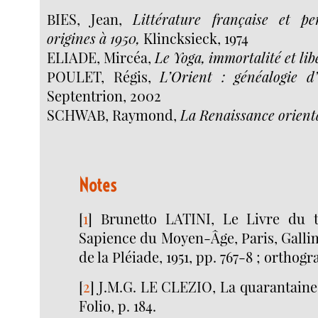
BIES, Jean,
Littérature française et p
origines à 1950,
Klincksieck, 1974
ELIADE, Mircéa,
Le Yoga, immortalité et lib
POULET, Régis,
L’Orient : généalogie d’
Septentrion, 2002
SCHWAB, Raymond,
La Renaissance orient
Notes
[
1
]
Brunetto LATINI, Le Livre du t
Sapience du Moyen-Âge, Paris, Galli
de la Pléiade, 1951, pp. 767-8 ; ortho
[
2
]
J.M.G. LE CLEZIO, La quarantaine,
Folio, p. 184.