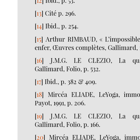
[
12
]
Ibid., p. 53.
[
13
]
Cité p. 296.
[
14
]
Ibid., p. 254.
[
15
]
Arthur RIMBAUD, « L’impossible
enfer, Œuvres complètes, Gallimard, 19
[
16
]
J.M.G. LE CLEZIO, La quar
Gallimard, Folio, p. 532.
[
17
]
Ibid., p. 382 & 409.
[
18
]
Mircéa ELIADE, LeYoga, immort
Payot, 1991, p. 206.
[
19
]
J.M.G. LE CLEZIO, La quar
Gallimard, Folio, p. 166.
[
20
]
Mircéa ELIADE, LeYoga, immort