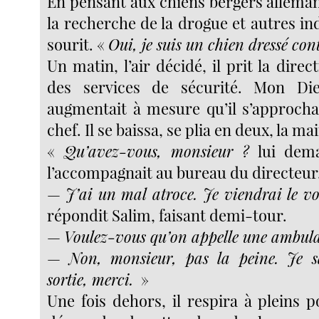
En pensant aux chiens bergers allema
la recherche de la drogue et autres ind
sourit. «
Oui, je suis un chien dressé cont
Un matin, l’air décidé, il prit la direc
des services de sécurité. Mon Di
augmentait à mesure qu’il s’approch
chef. Il se baissa, se plia en deux, la ma
«
Qu’avez-vous, monsieur ?
lui dema
l’accompagnait au bureau du directeur
—
J’ai un mal atroce. Je viendrai le vo
répondit Salim, faisant demi-tour.
—
Voulez-vous qu’on appelle une ambul
—
Non, monsieur, pas la peine. Je s
sortie, merci.
»
Une fois dehors, il respira à pleins