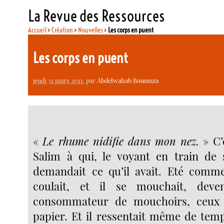
La Revue des Ressources
Accueil
>
Création
>
Nouvelles
>
Les corps en puent
Les corps en puent
jeudi 31 mars 2011
, par
Abdelwahab Boumaza
«
Le rhume nidifie dans mon nez.
» C’
Salim à qui, le voyant en train de 
demandait ce qu’il avait. Eté comme
coulait, et il se mouchait, dev
consommateur de mouchoirs, ceux 
papier. Et il ressentait même de te