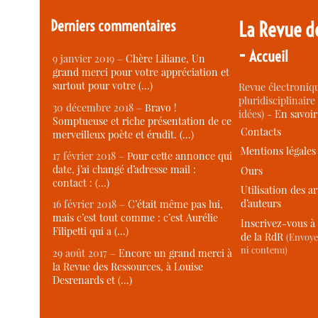
Derniers commentaires
La Revue d
-
Accueil
9 janvier 2019 –
Chère Liliane, Un
grand merci pour votre appréciation et
surtout pour votre (…)
Revue électroniqu
pluridisciplinaire 
30 décembre 2018 –
Bravo !
idées) -
En savoi
Somptueuse et riche présentation de ce
Contacts
merveilleux poète et érudit. (…)
Mentions légales
17 février 2018 –
Pour cette annonce qui
date, j’ai changé d’adresse mail :
Ours
contact : (…)
Utilisation des ar
d’auteurs
16 février 2018 –
C’était même pas lui,
mais c’est tout comme : c’est Aurélie
Inscrivez-vous à 
Filipetti qui a (…)
de la RdR
(Envoye
ni contenu)
29 août 2017 –
Encore un grand merci à
la Revue des Ressources, à Louise
Desrenards et (…)