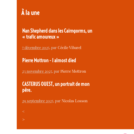
À la une
Nan Shepherd dans les Cairngorms, un
« trafic amoureux »
7 décembre 2025
, par
Cécile Vibarel
Pierre Mottron - I almost died
23 novembre 2025
, par
Pierre Mottron
CASTERUS OUEST, un portrait de mon
père.
29 septembre 2025
, par
Nicolas Losson
<
>