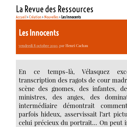
La Revue des Ressources
Accueil
>
Création
>
Nouvelles
>
Les Innocents
Les Innocents
vendredi 8 octobre 2010
, par
Henri Cachau
En ce temps-là, Vélasquez exce
transcription des ragots de cour madr
scène des gnomes, des infantes, de
ministres, des anges, des domina
intermédiaire démontrait comment
parfois hideux, asservissait l’art pi
celui précieux du portrait... On peut