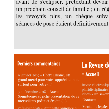
avant de s’éclipser, prétextant devoi
un prochain conseil de famille ; en règ
les revoyais plus, un chèque suivai
séances de pose étaient définitivemen
Derniers commentaires
La Revue d
-
Accueil
9 janvier 2019 –
Chère Liliane, Un
grand merci pour votre appréciation et
surtout pour votre (…)
Revue électroniqu
pluridisciplinaire 
30 décembre 2018 –
Bravo !
idées) -
En savoi
Somptueuse et riche présentation de ce
Contacts
merveilleux poète et érudit. (…)
Mentions légales
17 février 2018 –
Pour cette annonce qui