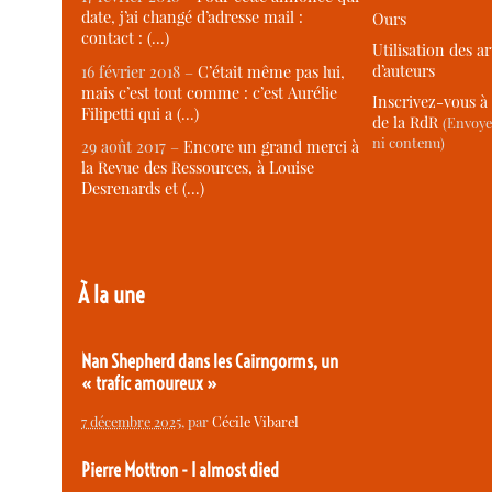
date, j’ai changé d’adresse mail :
Ours
contact : (…)
Utilisation des ar
d’auteurs
16 février 2018 –
C’était même pas lui,
mais c’est tout comme : c’est Aurélie
Inscrivez-vous à 
Filipetti qui a (…)
de la RdR
(Envoye
ni contenu)
29 août 2017 –
Encore un grand merci à
la Revue des Ressources, à Louise
Desrenards et (…)
À la une
Nan Shepherd dans les Cairngorms, un
« trafic amoureux »
7 décembre 2025
, par
Cécile Vibarel
Pierre Mottron - I almost died