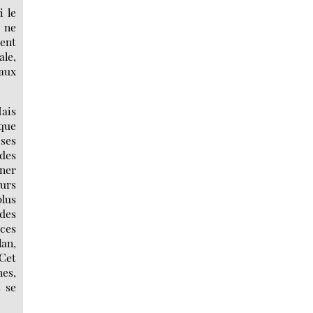
i le
e ne
sent
le,
 aux
Mais
 que
 ses
 des
nner
eurs
plus
 des
 ces
lan,
 Cet
nes,
s se