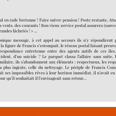
l en rade bretonne ! Faire suivre pension ! Poste restante, At
es vents, des courants ! Bon vieux service postal assurera (sauv
andes lâchetés ! » ...
conique message, à cet appel au secours ils n’y répondirent 
la figure de Francis s’estompait, le réseau postal faisant preuv
rrespondance entretenue entre des agents natifs de ces îles,
ident, d’un suicide ? Le parquet classa l’affaire sans suite,
milaire, ils s’abandonnent aux éléments : respectueux, les req
la plus ingrate, celle du nettoyage. Le périple de Francis Co
it ses impossibles rêves à leur horizon immédiat, il n’avait eu
r qu’il souhaitait il l’envisageait sans retour…