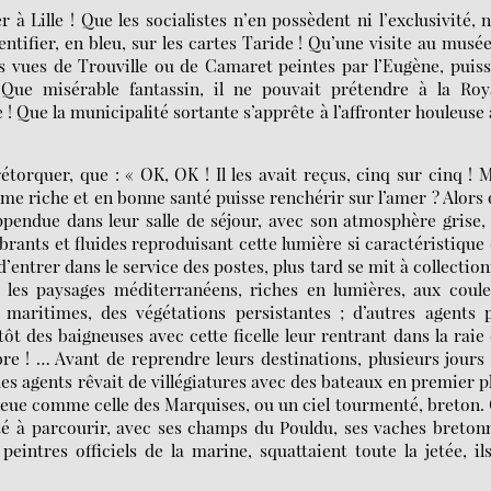
 à Lille ! Que les socialistes n’en possèdent ni l’exclusivité, n
dentifier, en bleu, sur les cartes Taride ! Qu’une visite au musé
es vues de Trouville ou de Camaret peintes par l’Eugène, puis
 Que misérable fantassin, il ne pouvait prétendre à la Roya
! Que la municipalité sortante s’apprête à l’affronter houleuse
torquer, que : « OK, OK ! Il les avait reçus, cinq sur cinq ! 
me riche et en bonne santé puisse renchérir sur l’amer ? Alors
appendue dans leur salle de séjour, avec son atmosphère grise,
ibrants et fluides reproduisant cette lumière si caractéristique
da d’entrer dans le service des postes, plus tard se mit à collectio
it les paysages méditerranéens, riches en lumières, aux coul
s maritimes, des végétations persistantes ; d’autres agents 
tôt des baigneuses avec cette ficelle leur rentrant dans la raie
libre ! … Avant de reprendre leurs destinations, plusieurs jours
es agents rêvait de villégiatures avec des bateaux en premier p
bleue comme celle des Marquises, ou un ciel tourmenté, breton.
té à parcourir, avec ses champs du Pouldu, ses vaches breton
eintres officiels de la marine, squattaient toute la jetée, il