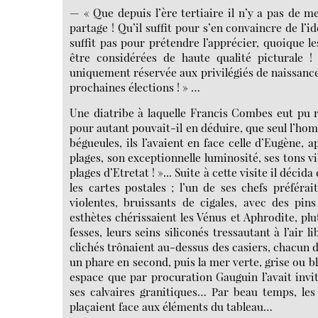
— « Que depuis l’ère tertiaire il n’y a pas de mer
partage ! Qu’il suffit pour s’en convaincre de l’i
suffit pas pour prétendre l’apprécier, quoique l
être considérées de haute qualité picturale !
uniquement réservée aux privilégiés de naissance 
prochaines élections ! » …
Une diatribe à laquelle Francis Combes eut pu ré
pour autant pouvait-il en déduire, que seul l’hom
bégueules, ils l’avaient en face celle d’Eugène, 
plages, son exceptionnelle luminosité, ses tons v
plages d’Etretat ! »... Suite à cette visite il déci
les cartes postales ; l’un de ses chefs préféra
violentes, bruissants de cigales, avec des pin
esthètes chérissaient les Vénus et Aphrodite, plu
fesses, leurs seins siliconés tressautant à l’air 
clichés trônaient au-dessus des casiers, chacun d
un phare en second, puis la mer verte, grise ou 
espace que par procuration Gauguin l’avait invi
ses calvaires granitiques… Par beau temps, les p
plaçaient face aux éléments du tableau…