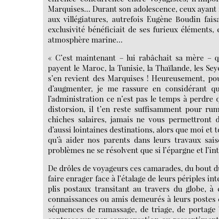
Marquises… Durant son adolescence, ceux ayant r
aux villégiatures, autrefois Eugène Boudin faisa
exclusivité bénéficiait de ses furieux éléments, 
atmosphère marine…
« C’est maintenant – lui rabâchait sa mère – q
payent le Maroc, la Tunisie, la Thaïlande, les Sey
s’en revient des Marquises ! Heureusement, pou
d’augmenter, je me rassure en considérant que
l’administration ce n’est pas le temps à perdre 
distorsion, il t’en reste suffisamment pour ru
chiches salaires, jamais ne vous permettront d
d’aussi lointaines destinations, alors que moi et
qu’à aider nos parents dans leurs travaux saiso
problèmes ne se résolvent que si l’épargne et l’i
De drôles de voyageurs ces camarades, du bout du 
faire enrager face à l’étalage de leurs périples 
plis postaux transitant au travers du globe, 
connaissances ou amis demeurés à leurs postes d
séquences de ramassage, de triage, de portage 