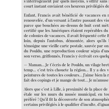
s’interrogeaient par quels moyens, s’offrir sans 
court instant enviaient ces heureux privilégiés do
Enfant, Francis avait bénéficié de vacances en 
renouvelée, d’un versant à l’autre passant des vio
parce que bouchées au-dessus de huit cent mètres
certifié que les Amériques étaient repérables du
de colonies de vacances, il avait fréquenté cette 
loin, depuis l’autobus, démontée, alors qu’il
témoigne une vieille carte postale, sauvée par on
du Pouldu, une reproduction couleur sépia d’un
son verso, griffonnés, Francis y écrivait ces que
— Maman… Je t’écris de le Pouldu, un vilage breto
temp… c’est très chouete la région… Il y a des v
peintures de toutes les couleurs… J’aime bien l
fait des copings et je mange de tout… Je m’amus
Alors que c’est à Lille, à proximité de la place d
étale sur les murs du musée municipal, en to
préféré ! Qu’il fit la découverte de son atmosph
certains privilégiés à le qualifier d’inculte, d’igna