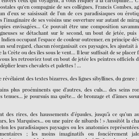
envers ceux qui voyagent, à vous risquer à la cartophilie… C
postales qu‘en compagnie de ses collègues, Francis Combes, a
un d’eux se saisissait de l’un de ces paradisiaques ou éroti
ans l’imaginaire de ses voisins une ouverture sur autant de mira
 utopies envisagées… Ce pouvait être une composition savamm
gneuses se détachant sur le second, un bout de jetée, puis
an Indien occupant l’espace de couleur outremer, en principe dé
n seul regard, chacun réorganisait ces paysages, les ajustait à
a Crète ou des îles sous le vent… Il leur suffisait de se placer 
us les retrouviez tout en bout de jetée les peintres officiels d
plier leurs chevalets et palettes ! …
 révélaient des textes bizarres, des lignes sibyllines, du genre :
ins plus proéminents que d’autres, des culs… des seins ron
tes tenues… je poursuis ma quête… de bronzage et d’âmes sœu
 des rires, des haussements d’épaules, jusqu’à ce qu’un au
gars, les Marquises... ou une paire de nibards ! » Aussitôt la ch
 selon les paradisiaques paysages ou les anatomies représentées
mentaires ; les moins imaginatifs ou foncièrement jalo