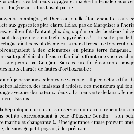
s’endetter, ces fabuleux voyages et malgré l’infernale cadence
nt l’Eugène autrefois faisait partie…
moyenne montagne, et Dieu sait quelle était chouette, sans c
lets aux gypses les plus clairs. Hélas, pas de Marquises à l’hori
, et il en fut d’autant plus déçu, qu’un oncle facétieux lui a
 haut des premiers contreforts pyrénéens ! … Ensuite, par le b
Bretagne où il pensait découvrir la mer d’Iroise, ne l’aperçut qu
s bivouaquaient à des kilomètres en pleine terre fangeuse…
 ne sait quel biais du désastre familial, offrant une vue des ch
e toile peinte par Gauguin. Sa relecture fut émouvante puisq
lques mots chargés de fautes d’orthographe :
n où je passe mes colonies de vacance… Il pleu défois il fait 
aches laitières, des maisons d’ardoise, des monsieurs qui fon
a rouge avecque des bateaux bleus… La mer verte dedans… Je me
e bien… Bisous…
e la République que durant son service militaire il rencontra la 
us points correspondant à celle d’Eugène Boudin – son pein
ère marine et changeante !... Une ignorance crasse pouvant am
re, de sauvage petit paysan, à lui préciser :