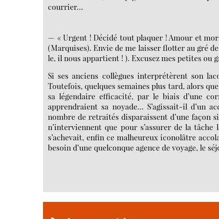
courrier…
— « Urgent ! Décidé tout plaquer ! Amour et mora
(Marquises). Envie de me laisser flotter au gré d
le, il nous appartient ! ). Excusez mes petites ou gr
Si ses anciens collègues interprétèrent son la
Toutefois, quelques semaines plus tard, alors que 
sa légendaire efficacité, par le biais d’une co
apprendraient sa noyade… S’agissait-il d’un acc
nombre de retraités disparaissent d’une façon si
n’interviennent que pour s’assurer de la tâche 
s’achevait, enfin ce malheureux iconolâtre accola
besoin d’une quelconque agence de voyage, le séjou