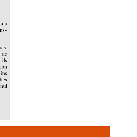
uana
ons-
pas.
e de
 ils
 bon
uins
mbes
 nul