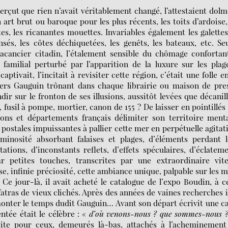
erçut que rien n’avait véritablement changé, l’attestaient dol
 art brut ou baroque pour les plus récents, les toits d’ardoise,
es, les ricanantes mouettes. Invariables également les galette
sés, les côtes déchiquetées, les genêts, les bateaux, etc. Se
cancier citadin, l’étalement sensible du chômage confortan
familial perturbé par l’apparition de la luxure sur les plage
ptivait, l’incitait à revisiter cette région, c’était une folle e
ers Gauguin trônant dans chaque librairie ou maison de pre
dir sur le fronton de ses illusions, aussitôt levées que décanil
, fusil à pompe, mortier, canon de 155 ? De laisser en pointillés
ons et départements français délimiter son territoire ment
 postales impuissantes à pallier cette mer en perpétuelle agitat
inosité absorbant falaises et plages, d’éléments perdant l
tions, d’inconstants reflets, d’effets spéculaires, d’éclatem
par petites touches, transcrites par une extraordinaire vit
e, infinie préciosité, cette ambiance unique, palpable sur les 
Ce jour-là, il avait acheté le catalogue de l’expo Boudin, à c
atras de vieux clichés. Après des années de vaines recherches i
monter le temps dudit Gauguin… Avant son départ écrivit une c
ntée était le célèbre : «
d’où venons-nous ? que sommes-nous 
cite pour ceux, demeurés là-bas, attachés à l’acheminement