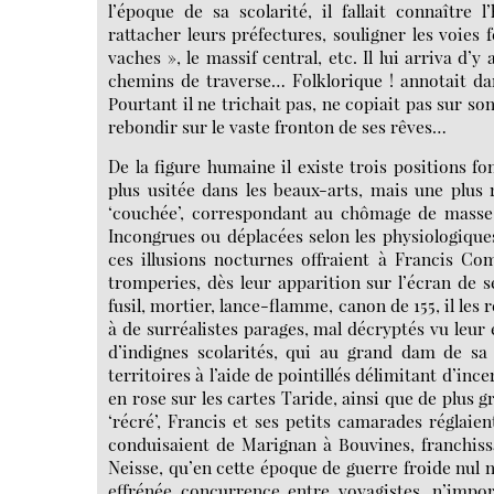
l’époque de sa scolarité, il fallait connaître
rattacher leurs préfectures, souligner les voies fe
vaches », le massif central, etc. Il lui arriva d’
chemins de traverse… Folklorique ! annotait dan
Pourtant il ne trichait pas, ne copiait pas sur son 
rebondir sur le vaste fronton de ses rêves…
De la figure humaine il existe trois positions fo
plus usitée dans les beaux-arts, mais une plus
‘couchée’, correspondant au chômage de masse
Incongrues ou déplacées selon les physiologiques
ces illusions nocturnes offraient à Francis Co
tromperies, dès leur apparition sur l’écran de se
fusil, mortier, lance-flamme, canon de 155, il les
à de surréalistes parages, mal décryptés vu leur 
d’indignes scolarités, qui au grand dam de sa m
territoires à l’aide de pointillés délimitant d’in
en rose sur les cartes Taride, ainsi que de plus gr
‘récré’, Francis et ses petits camarades réglaient
conduisaient de Marignan à Bouvines, franchiss
Neisse, qu’en cette époque de guerre froide nul 
effrénée concurrence entre voyagistes, n’impor