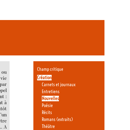
Champ critique
 ou
Création
 vie
 par
Carnets et journaux
ppel
Entretiens
nt :
Nouvelles
nt à
Poésie
utôt
Récits
d’un
Romans (extraits)
être
s… A
Théâtre