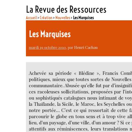
La Revue des Ressources
Accueil
>
Création
>
Nouvelles
>
Les Marquises
Les Marquises
mardi 19 octobre 2010
, par
Henri Cachau
Achevée sa période « Blédine », Francis Comb
politiques, mieux que toutes sortes de Nouvelles 
communautaire. Abusée qu’elle fut par d’insignifi
ces racoleuses sollicitations, proposées par l’i
ou sophistiqués catalogues nous intimant de voya
la Thaïlande, la Sicile, le Maroc, les Seychelles 
notre portée… C’est ce qui ressortait de cette 
parcourir le globe en tous sens et à trop vive a
lieu, d’un paysage, d’une ville, d’un amour ? Si c
attentifs aux réminiscences, leurs translations 