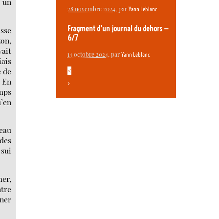
, un
28 novembre 2024
, par
Yann Leblanc
Fragment d’un journal du dehors —
esse
6/7
zon,
vait
14 octobre 2024
, par
Yann Leblanc
iais
e de
<
 En
>
amps
u’en
beau
 des
 sui
mer,
tre
ener