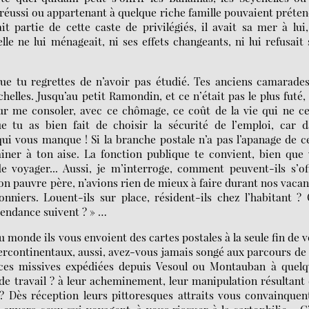
éussi ou appartenant à quelque riche famille pouvaient préte
it partie de cette caste de privilégiés, il avait sa mer à lui
elle ne lui ménageait, ni ses effets changeants, ni lui refusait
ue tu regrettes de n’avoir pas étudié. Tes anciens camarade
chelles. Jusqu’au petit Ramondin, et ce n’était pas le plus futé,
r me consoler, avec ce chômage, ce coût de la vie qui ne c
 tu as bien fait de choisir la sécurité de l’emploi, car d
qui vous manque ! Si la branche postale n’a pas l’apanage de c
miner à ton aise. La fonction publique te convient, bien que
e voyager... Aussi, je m’interroge, comment peuvent-ils s’of
 ton pauvre père, n’avions rien de mieux à faire durant nos vaca
nniers. Louent-ils sur place, résident-ils chez l’habitant ?
ntendance suivent ? » …
monde ils vous envoient des cartes postales à la seule fin de 
intercontinentaux, aussi, avez-vous jamais songé aux parcours de
à ces missives expédiées depuis Vesoul ou Montauban à quelq
e travail ? à leur acheminement, leur manipulation résultant
? Dès réception leurs pittoresques attraits vous convainquen