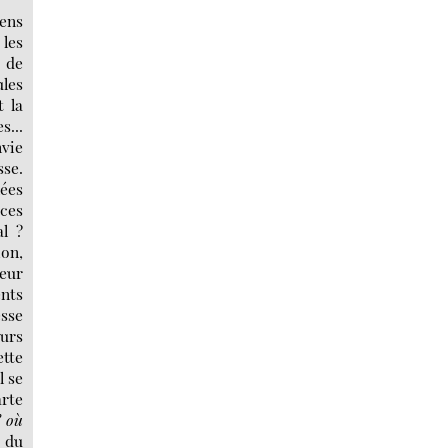
mens
 les
s de
ules
t la
s...
nvie
sse.
lées
 ces
al ?
ion,
eur
ents
esse
murs
ette
l se
arte
? où
 du