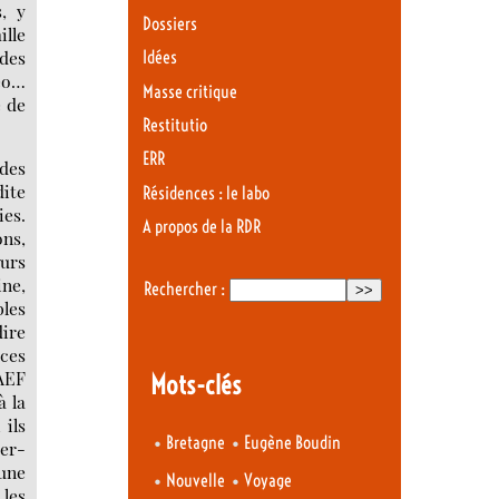
s, y
Dossiers
ille
 des
Idées
géo…
Masse critique
e de
Restitutio
ERR
 des
dite
Résidences : le labo
es.
A propos de la RDR
ons,
eurs
ine,
Rechercher :
bles
dire
 ces
 AEF
Mots-clés
à la
 ils
•
•
Bretagne
Eugène Boudin
der-
 une
•
•
Nouvelle
Voyage
 les