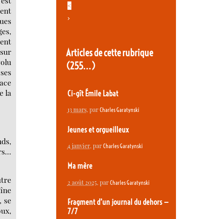
’est
<
gent
>
ques
ges,
ent
 sur
Articles de cette rubrique
volu
(255…)
 ses
face
e la
Ci-gît Émile Labat
13 mars
, par
Charles Garatynski
Jeunes et orgueilleux
ds,
4 janvier
, par
Charles Garatynski
rs…
Ma mère
tre
2 août 2025
, par
Charles Garatynski
aîne
, se
Fragment d’un journal du dehors —
ux,
7/7