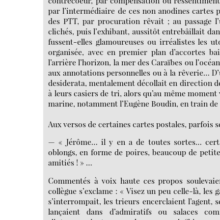
contrecoeur, par compensation ou ressentiment 
par l’intermédiaire de ces non anodines cartes 
des PTT, par procuration rêvait ; au passage l’
clichés, puis l’exhibant, aussitôt entrebâillait d
fussent-elles glamoureuses ou irréalistes les
organisée, avec en premier plan d’accortes bai
l’arrière l’horizon, la mer des Caraïbes ou l’océ
aux annotations personnelles ou à la rêverie… D’u
desiderata, mentalement décollait en direction de l
à leurs casiers de tri, alors qu’au même moment vo
marine, notamment l’Eugène Boudin, en train de dé
Aux versos de certaines cartes postales, parfois se
— « Jérôme… il y en a de toutes sortes… certa
oblongs, en forme de poires, beaucoup de peti
amitiés ! » …
Commentés à voix haute ces propos soulevaient
collègue s’exclame : « Visez un peu celle-là, les 
s’interrompait, les trieurs encerclaient l’agent,
lançaient dans d’admiratifs ou salaces com