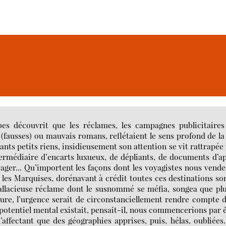
es découvrit que les réclames, les campagnes publicitaires
(fausses) ou mauvais romans, reflétaient le sens profond de la
ants petits riens, insidieusement son attention se vit rattrapée
ntermédiaire d’encarts luxueux, de dépliants, de documents d’a
ger... Qu’importent les façons dont les voyagistes nous vende
ou les Marquises, dorénavant à crédit toutes ces destinations so
fallacieuse réclame dont le susnommé se méfia, songea que pl
llure, l’urgence serait de circonstanciellement rendre compte 
e potentiel mental existait, pensait-il, nous commencerions par 
n’affectant que des géographies apprises, puis, hélas, oubliée