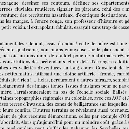
 l’hexagone, dessiner ses contours, décliner ses département
rrées, fluviales, routières, signaler les plateaux, celui des « m
y aventurer des territoires hasardeux, d’exotiques destinations,
s les marges, à l’encre rouge, son professeur d’histoire et 
petit voisin, il extrapolait, fabulait, essayait sans trop de cass
ndamentales : debout, assis, étendue ! cette dernière est l’une
 récente quatrième, non moins ennuyeuse sur le plan social, 
, octroie un maximum de confort pour de matutinales rêveri
 constitutions des prétendants, et au-delà d’étranges redditi
mbes des velléités d’aventures au long cours. Conscient de l
s petits matins, utilisant une idoine artillerie : fronde, carab
 réduisait à rien ! … Hélas, perduraient d’autres mirages, sembla
éloignement, des images floues, issues d’insignes pour ne pas 
ère, l’arraisonneraient au bas de l’échelle sociale. Balisés
certaines topographies régionales ou coloniales, avec ces AOF et
ises terres d’invasion, des zones de belligérance sur lesquelles 
 leurs conflits. D’autres terrains se révélaient aussi tortueux,
aient de plus récentes démarcations, celles par exemple d’O
n’abordait. Alors qu’aujourd’hui pour un moindre coût, grâce à
te quel quidam peut s’offrir les Bahamas, les Seychelles ou