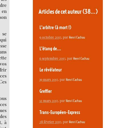
ndre
Articles de cet auteur
(38…)
, en
 son
L’arbitre (à mort !)
s se
9 octobre 2013
, par
Henri Cachau
 qui
esse
L’étang de...
ans
ette
6 septembre 2013
, par
Henri Cachau
 vos
frir
Le révélateur
nces
19 mars 2013
, par
Henri Cachau
 Ces
Greffier
vous
12 mars 2013
, par
Henri Cachau
 ces
ues
Trans-Européen-Express
 des
t, à
28 février 2013
, par
Henri Cachau