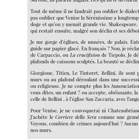
Tout de même il ne faudrait pas oublier le dialec
pas oublier que Venise la Sérénissime a longtemps
doge et qu’on y menait grande vie. Shakespeare, 
qui restait ensuite, malgré son déclin et ses débo
Je me gorge d’églises, de musées, de palais. Ent
guide sur papier glacé. En français ? Non, je réclam
de Carpaccio, ou
La crucifixion
de Tiepolo. Je dé
plafonds de caissons sculptés. La beauté se déclin
Giorgione, Titien, Le Tintoret, Bellini, ils sont
murs ou au plafond déroulant dans une successi
ou religieuse. Je ne compte plus les Annonciation
vous dîtes, un enfant ? ou accepte, obéissante, la 
celle de Bellini , à l’église San Zaccaria, avec l’a
Pour Venise, je ne convoquerai ni Chateaubriand
J’achète le
Corriere della Sera
comme une grande.
Voyons, combien de crimes aujourd’hui ? Aucun ?
nos murs.