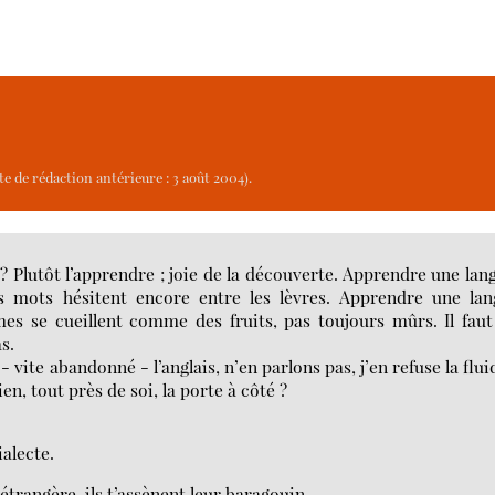
e de rédaction antérieure : 3 août 2004).
r ? Plutôt l’apprendre ; joie de la découverte. Apprendre une lan
es mots hésitent encore entre les lèvres. Apprendre une lan
mes se cueillent comme des fruits, pas toujours mûrs. Il fau
s.
 vite abandonné - l’anglais, n’en parlons pas, j’en refuse la flui
en, tout près de soi, la porte à côté ?
ialecte.
 étrangère, ils t’assènent leur baragouin.