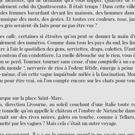
lement celui du Quattrocento. Il était temps ! Dans cette vill
cs, des femmes bavardant devant les maisons, des hommes dans
a musique des mots, des gestes. Et toutes ces couleurs, rose, ja
s gris seraient-ils faits pour ne pas être vus ?
ses
calle
, certaines si étroites qu’on peut se donner la main d
eulement des numéros. Comme dans tous les pays du sud, les li
 à l’air le quotidien des gens, serviettes, draps, culottes. D’au
 couteau d’un condottiere. La ruelle débouche sur le rien, vous 
on se perd. Tourner, tourner sans cesse, d’une
campiello
à un ca
e du monde ", nervurée de rios à l’odeur fétide, émerge à peine
le-même, d’où cette vague inquiétude mêlée à la fascination. Mo
 pour être vrai, où l’on compte encore sur les chats pour ven
barque sur la place Saint-Marc.
, direction Livourne, au soleil couchant d’une Italie toute r
e tonnelle qu’on appelle le château et l’ombre de Nietzsche dans
it sur des rives noires, galets ou tourbe, comme à Tellaro
uetté par les vagues ? Mais cela c’était un autre voyage.
, se recouvrent. Il y a eu le premier quand je ne savais pas en