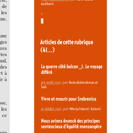
Audiberti
e de
 les
<
une,
>
’une
Articles de cette rubrique
nges
tres
(41…)
êtes
nal,
 des
La guerre côté balcon _1. Le voyage
différé
rt à
ir à
1er août 2015
, par
Huda Abdelrahman al-
Sadi
Vivre et mourir pour Srebrenica
ose,
 les
10 juillet 2015
, par
Mihrija Feković-Kulović
, ce
Nous avions énoncé des principes
sentencieux d’égalité mensongère
core