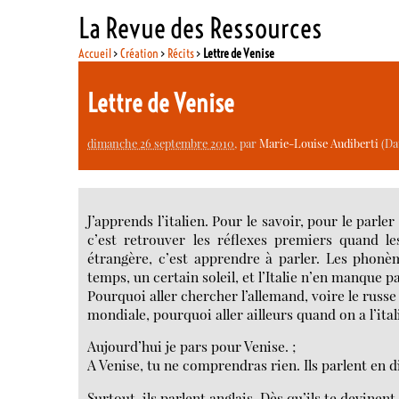
La Revue des Ressources
Accueil
>
Création
>
Récits
>
Lettre de Venise
Lettre de Venise
dimanche 26 septembre 2010
, par
Marie-Louise Audiberti
(Dat
J’apprends l’italien. Pour le savoir, pour le parle
c’est retrouver les réflexes premiers quand l
étrangère, c’est apprendre à parler. Les phonè
temps, un certain soleil, et l’Italie n’en manque pa
Pourquoi aller chercher l’allemand, voire le russe -
mondiale, pourquoi aller ailleurs quand on a l’itali
Aujourd’hui je pars pour Venise. ;
A Venise, tu ne comprendras rien. Ils parlent en d
Surtout, ils parlent anglais. Dès qu’ils te devinent