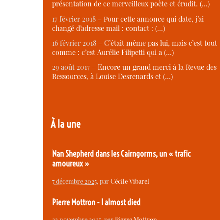
présentation de ce merveilleux poète et érudit. (…)
17 février 2018 –
Pour cette annonce qui date, j’ai
changé d’adresse mail : contact : (…)
16 février 2018 –
C’était même pas lui, mais c’est tout
comme : c’est Aurélie Filipetti qui a (…)
29 août 2017 –
Encore un grand merci à la Revue des
Ressources, à Louise Desrenards et (…)
À la une
Nan Shepherd dans les Cairngorms, un « trafic
amoureux »
7 décembre 2025
, par
Cécile Vibarel
Pierre Mottron - I almost died
23 novembre 2025
, par
Pierre Mottron