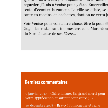
regarder. J’étais à Venise pour y être. Emerveill
tente d’écouter la rumeur. La ville se dilate, se 
toute en recoins, en cachettes, dont on ne verra j
Voir Venise pour voir autre chose, être là pour 
Gogh, les restaurant indonésiens et le Marché 
du Nord à cause de ses
Fleete
…
Derniers commentaires
9 janvier 2019 –
Chère Liliane, Un grand merci pour
votre appréciation et surtout pour votre (…)
30 décembre 2018 –
Bravo ! Somptueuse et riche