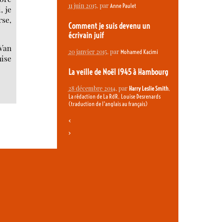
11 juin 2015
, par
Anne Paulet
, je
rse,
Comment je suis devenu un
écrivain juif
 Van
20 janvier 2015
, par
Mohamed Kacimi
nise
La veille de Noël 1945 à Hambourg
28 décembre 2014
, par
,
Harry Leslie Smith
,
La rédaction de La RdR
Louise Desrenards
(traduction de l’anglais au français)
<
>