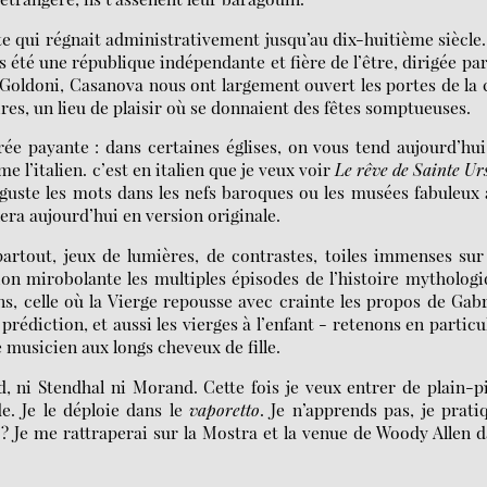
te qui régnait administrativement jusqu’au dix-huitième siècle
 été une république indépendante et fière de l’être, dirigée pa
Goldoni, Casanova nous ont largement ouvert les portes de la 
ires, un lieu de plaisir où se donnaient des fêtes somptueuses.
rée payante : dans certaines églises, on vous tend aujourd’hu
e l’italien. c’est en italien que je veux voir
Le rêve de Sainte Ur
guste les mots dans les nefs baroques ou les musées fabuleux
era aujourd’hui en version originale.
 partout, jeux de lumières, de contrastes, toiles immenses sur
on mirobolante les multiples épisodes de l’histoire mytholog
s, celle où la Vierge repousse avec crainte les propos de Gabr
prédiction, et aussi les vierges à l’enfant - retenons en particu
nge musicien aux longs cheveux de fille.
, ni Stendhal ni Morand. Cette fois je veux entrer de plain-p
 Je le déploie dans le
vaporetto
. Je n’apprends pas, je prati
 Je me rattraperai sur la Mostra et la venue de Woody Allen 