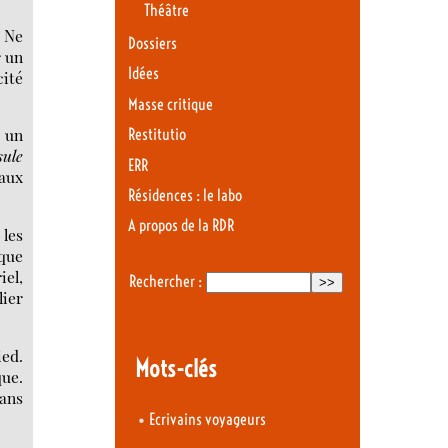
Théâtre
. Ne
Dossiers
r un
Idées
cité
Masse critique
i un
Restitutio
sule
ERR
 aux
Résidences : le labo
A propos de la RDR
 les
ique
iel,
Rechercher :
lier
ied.
Mots-clés
que.
dans
•
Ecrivains voyageurs