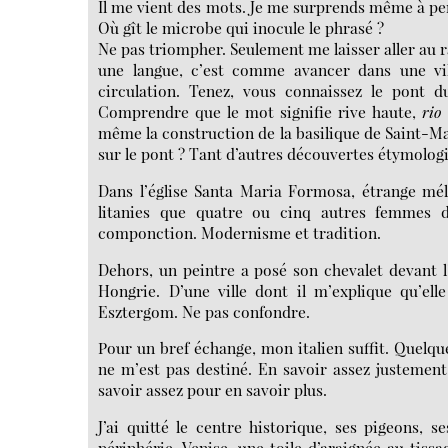
Il me vient des mots. Je me surprends même à pen
Où gît le microbe qui inocule le phrasé ?
Ne pas triompher. Seulement me laisser aller au r
une langue, c’est comme avancer dans une vil
circulation. Tenez, vous connaissez le pont d
Comprendre que le mot signifie rive haute,
rio 
même la construction de la basilique de Saint-Mar
sur le pont ? Tant d’autres découvertes étymologi
Dans l’église Santa Maria Formosa, étrange mé
litanies que quatre ou cinq autres femmes d
componction. Modernisme et tradition.
Dehors, un peintre a posé son chevalet devant 
Hongrie. D’une ville dont il m’explique qu’el
Esztergom. Ne pas confondre.
Pour un bref échange, mon italien suffit. Quelqu
ne m’est pas destiné. En savoir assez justement
savoir assez pour en savoir plus.
J’ai quitté le centre historique, ses pigeons, 
périphérie. Venise, une toile d’araignée au tiss