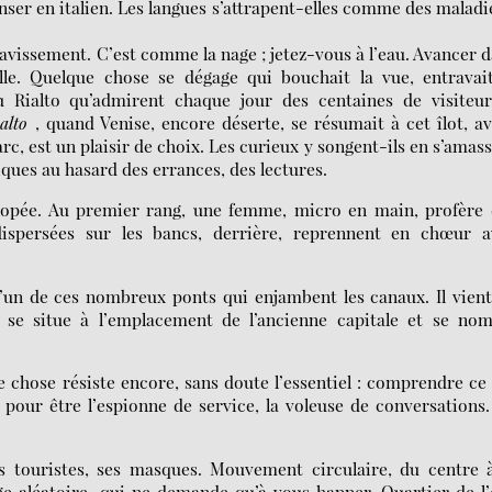
ser en italien. Les langues s’attrapent-elles comme des maladi
avissement. C’est comme la nage ; jetez-vous à l’eau. Avancer 
le. Quelque chose se dégage qui bouchait la vue, entravait
u Rialto qu’admirent chaque jour des centaines de visiteur
alto
, quand Venise, encore déserte, se résumait à cet îlot, a
c, est un plaisir de choix. Les curieux y songent-ils en s’amas
ques au hasard des errances, des lectures.
lopée. Au premier rang, une femme, micro en main, profère 
ispersées sur les bancs, derrière, reprennent en chœur a
l’un de ces nombreux ponts qui enjambent les canaux. Il vien
le se situe à l’emplacement de l’ancienne capitale et se no
e chose résiste encore, sans doute l’essentiel : comprendre ce
 pour être l’espionne de service, la voleuse de conversations
ses touristes, ses masques. Mouvement circulaire, du centre 
age aléatoire, qui ne demande qu’à vous happer. Quartier de l’