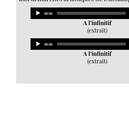
Audio
Current
00:00
Player
time
A l’infinitif
(extrait)
Audio
Current
00:00
Player
time
A l’infinitif
(extrait)