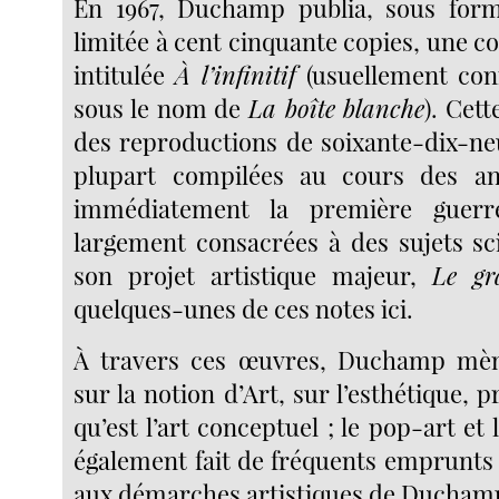
En 1967, Duchamp publia, sous form
limitée à cent cinquante copies, une co
intitulée
À l’infinitif
(usuellement con
sous le nom de
La boîte blanche
). Cet
des reproductions de soixante-dix-neu
plupart compilées au cours des a
immédiatement la première guerr
largement consacrées à des sujets sci
son projet artistique majeur,
Le gr
quelques-unes de ces notes ici.
À travers ces œuvres, Duchamp mèn
sur la notion d’Art, sur l’esthétique, p
qu’est l’art conceptuel ; le pop-art et
également fait de fréquents emprunts 
aux démarches artistiques de Ducham