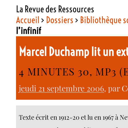
La Revue des Ressources
Accueil
>
Dossiers
>
Bibliothèque 
l’infinif
Marcel Duchamp lit un extr
4 MINUTES 30, MP3 (
jeudi 21 septembre 2006
, par
C
Texte écrit en 1912-20 et lu en 1967 à 