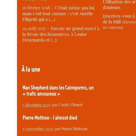
Utilisation des ar
d’auteurs
16 février 2018 –
C’était même pas lui,
mais c’est tout comme : c’est Aurélie
Inscrivez-vous à 
Filipetti qui a (…)
de la RdR
(Envoye
ni contenu)
29 août 2017 –
Encore un grand merci à
la Revue des Ressources, à Louise
Desrenards et (…)
À la une
Nan Shepherd dans les Cairngorms, un
« trafic amoureux »
7 décembre 2025
, par
Cécile Vibarel
Pierre Mottron - I almost died
23 novembre 2025
, par
Pierre Mottron