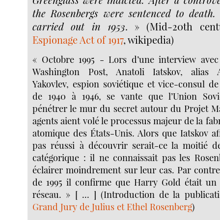
the Rosenbergs were sentenced to death.
carried out in 1953
. » (Mid-20th centu
Espionage Act of 1917
, wikipedia)
« Octobre 1995 - Lors d’une interview ave
Washington Post, Anatoli Iatskov, alias 
Yakovlev, espion soviétique et vice-consul d
de 1940 à 1946, se vante que l’Union Sovié
pénétrer le mur du secret autour du Projet M
agents aient volé le processus majeur de la fab
atomique des États-Unis. Alors que Iatskov af
pas réussi à découvrir serait-ce la moitié d
catégorique : il ne connaissait pas les Rose
éclairer moindrement sur leur cas. Par contr
de 1995 il confirme que Harry Gold était u
réseau. » [ ... ] (Introduction de la publica
Grand Jury de Julius et Ethel Rosenberg
)