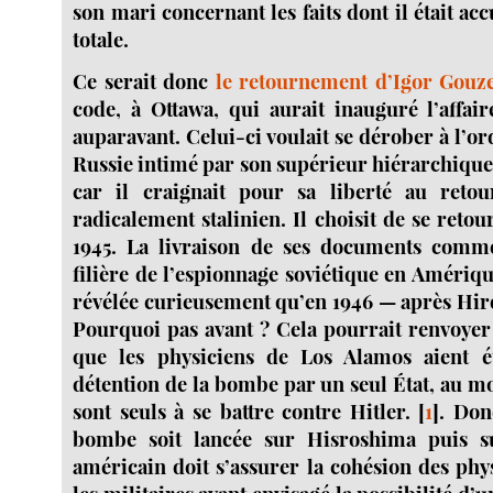
son mari concernant les faits dont il était acc
totale.
Ce serait donc
le retournement d’Igor Gouz
code, à Ottawa, qui aurait inauguré l’affai
auparavant. Celui-ci voulait se dérober à l’o
Russie intimé par son supérieur hiérarchique,
car il craignait pour sa liberté au reto
radicalement stalinien. Il choisit de se reto
1945. La livraison de ses documents commen
filière de l’espionnage soviétique en Amériqu
révélée curieusement qu’en 1946 — après Hir
Pourquoi pas avant ? Cela pourrait renvoyer 
que les physiciens de Los Alamos aient é
détention de la bombe par un seul État, au m
sont seuls à se battre contre Hitler.
[
1
]
. Don
bombe soit lancée sur Hisroshima puis su
américain doit s’assurer la cohésion des phys