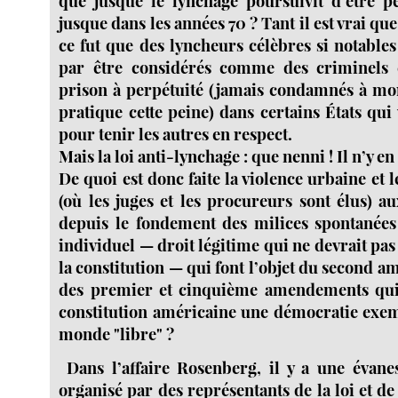
que jusque le lynchage poursuivit d’être 
jusque dans les années 70 ? Tant il est vrai que
ce fut que des lyncheurs célèbres si notables 
par être considérés comme des criminels 
prison à perpétuité (jamais condamnés à mo
pratique cette peine) dans certains États qu
pour tenir les autres en respect.
Mais la loi anti-lynchage : que nenni ! Il n’y en
De quoi est donc faite la violence urbaine et l
(où les juges et les procureurs sont élus) a
depuis le fondement des milices spontanées
individuel — droit légitime qui ne devrait pas 
la constitution — qui font l’objet du second 
des premier et cinquième amendements qui 
constitution américaine une démocratie exe
monde "libre" ?
Dans l’affaire Rosenberg, il y a une évane
organisé par des représentants de la loi et de 