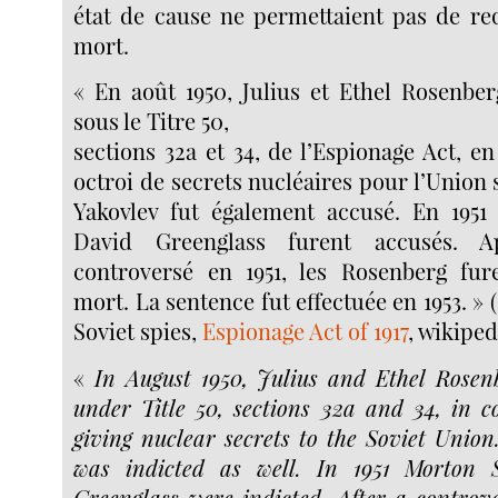
état de cause ne permettaient pas de req
mort.
« En août 1950, Julius et Ethel Rosenber
sous le Titre 50,
sections 32a et 34, de l’Espionage Act, e
octroi de secrets nucléaires pour l’Union 
Yakovlev fut également accusé. En 1951
David Greenglass furent accusés. 
controversé en 1951, les Rosenberg fu
mort. La sentence fut effectuée en 1953. »
Soviet spies,
Espionage Act of 1917
, wikiped
«
In August 1950, Julius and Ethel Rosen
under Title 50, sections 32a and 34, in c
giving nuclear secrets to the Soviet Union
was indicted as well. In 1951 Morton 
Greenglass were indicted. After a controver