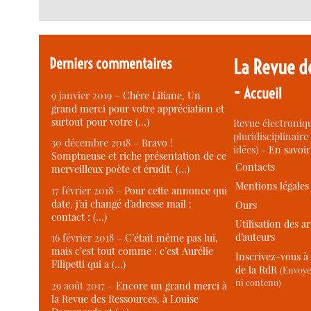
Derniers commentaires
La Revue d
-
Accueil
9 janvier 2019 –
Chère Liliane, Un
grand merci pour votre appréciation et
surtout pour votre (…)
Revue électroniqu
pluridisciplinaire 
30 décembre 2018 –
Bravo !
idées) -
En savoi
Somptueuse et riche présentation de ce
Contacts
merveilleux poète et érudit. (…)
Mentions légales
17 février 2018 –
Pour cette annonce qui
date, j’ai changé d’adresse mail :
Ours
contact : (…)
Utilisation des ar
d’auteurs
16 février 2018 –
C’était même pas lui,
mais c’est tout comme : c’est Aurélie
Inscrivez-vous à 
Filipetti qui a (…)
de la RdR
(Envoye
ni contenu)
29 août 2017 –
Encore un grand merci à
la Revue des Ressources, à Louise