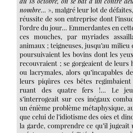
au 18 octobre, on se bat à un contre deu
nombre
... », malgré leur lot de défaite
réussite de son entreprise dont l’insuc
l’ordre du jour... Emmerdantes en cett
ces mouches, par myriades assail
animaux ; teigneuses, jusqu’au milieu 
poursuivaient les bovins dont les yeu
recouvraient ; se gorgeaient de leurs
ou lacrymales, alors qu’incapables d
leurs piqûres ces bêtes regimbaient
ruant des quatre fers !... Le je
s’interrogeait sur ces inégaux comba
un énième problème métaphysique, au
que celui de l’idiotisme des oies et din
la garde, comprendre ce qu’il jugeait