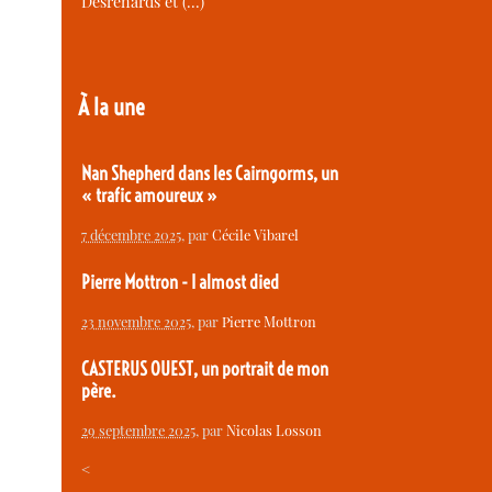
Desrenards et (…)
À la une
Nan Shepherd dans les Cairngorms, un
« trafic amoureux »
7 décembre 2025
, par
Cécile Vibarel
Pierre Mottron - I almost died
23 novembre 2025
, par
Pierre Mottron
CASTERUS OUEST, un portrait de mon
père.
29 septembre 2025
, par
Nicolas Losson
<