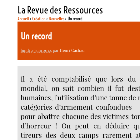
La Revue des Ressources
Accueil
>
Création
>
Nouvelles
>
Un record
Un record
lundi 25 juin 2012
, par
Henri Cachau
Il a été comptabilisé que lors du 
mondial, on sait combien il fut des
humaines, l’utilisation d’une tonne de m
catégories d’armement confondues – 
pour abattre chacune des victimes t
d’horreur ! On peut en déduire qu
tireurs des deux camps rarement att