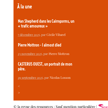
À la une
Nan Shepherd dans les Cairngorms, un
« trafic amoureux »
7 décembre 2025
, par
Cécile Vibarel
Pierre Mottron - I almost died
23 novembre 2025
, par
Pierre Mottron
CASTERUS OUEST, un portrait de mon
père.
29 septembre 2025
, par
Nicolas Losson
<
>
© la revue des ressources : Sauf mention particulière |