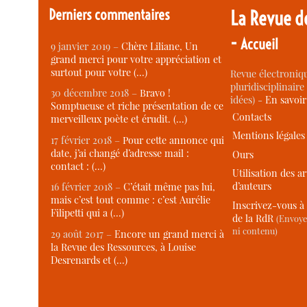
Derniers commentaires
La Revue d
-
Accueil
9 janvier 2019 –
Chère Liliane, Un
grand merci pour votre appréciation et
surtout pour votre (…)
Revue électroniqu
pluridisciplinaire 
30 décembre 2018 –
Bravo !
idées) -
En savoi
Somptueuse et riche présentation de ce
Contacts
merveilleux poète et érudit. (…)
Mentions légales
17 février 2018 –
Pour cette annonce qui
date, j’ai changé d’adresse mail :
Ours
contact : (…)
Utilisation des ar
d’auteurs
16 février 2018 –
C’était même pas lui,
mais c’est tout comme : c’est Aurélie
Inscrivez-vous à 
Filipetti qui a (…)
de la RdR
(Envoye
ni contenu)
29 août 2017 –
Encore un grand merci à
la Revue des Ressources, à Louise
Desrenards et (…)