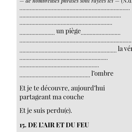
—
de nombreuses phrases sont rayées ici
— (N.d.
…………………………………………………………………
……………………………………………………………
………………………………………………………
un piège
……………………
………………………
…………………………………………………………………
la vé
…………………………………………………………
……………………………………………………
………………………………………………
l’ombre
…………………………………………
Et je te découvre, aujourd’hui
partageant ma couche
Et je suis perdu(e).
15. DE L’AIR ET DU FEU