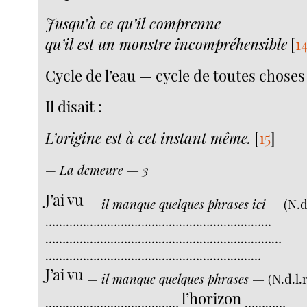
Jusqu’à ce qu’il comprenne
qu’il est un monstre incompréhensible
[
1
Cycle de l’eau — cycle de toutes choses
Il disait :
L’origine est à cet instant même.
[
15
]
—
La demeure — 3
J’ai vu
—
il manque quelques phrases ici
— (N.d.
…………………………………………………………
……………………………………………………………
………………………………………………………
J’ai vu
—
il manque quelques phrases —
(N.d.l.r
l’horizon
…………………………………
…………