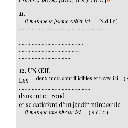
11.
—
il manque le poème entier ici —
(N.d.l.r.)
………………………………………………………
………………………………………………
………………………………………
……………………………………
………………………………
12. UN ŒIL
— deux mots sont illisibles et rayés ici - (N
Les
……………………………………………
dansent en rond
et se satisfont d’un jardin minuscule
—
il manque une phrase ici —
(N.d.l.r.)
………………………………………