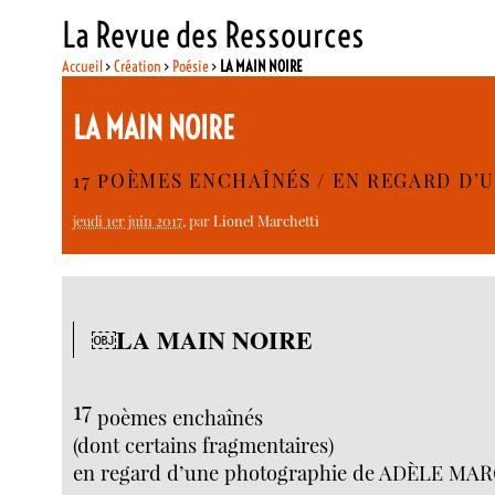
La Revue des Ressources
Accueil
>
Création
>
Poésie
>
LA MAIN NOIRE
LA MAIN NOIRE
17 POÈMES ENCHAÎNÉS / EN REGARD D
jeudi 1er juin 2017
, par
Lionel Marchetti
￼LA MAIN NOIRE
17
poèmes enchaînés
(dont certains fragmentaires)
en regard d’une photographie de ADÈLE MA