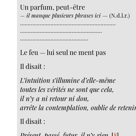
Un parfum, peut-être
—
il manque plusieurs phrases ici —
(N.d.l.r.)
………………………………………………………
………………………………………………
………………………………………
Le feu — lui seul ne ment pas
Il disait :
L’intuition s’illumine d’elle-même
toutes les vérités ne sont que cela,
il n’y a ni retour ni don,
arrête la contemplation, oublie de retenir
Il disait :
Présent, passé, futur, il n’y rien.
[
8
]