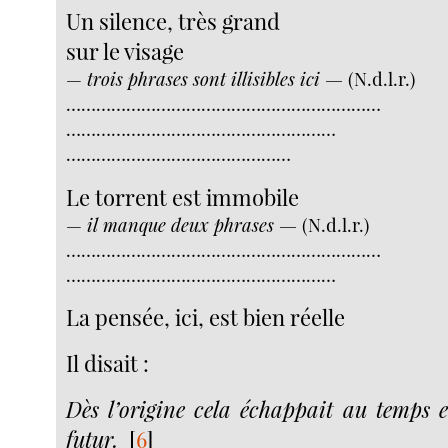
Un silence, très grand
sur le visage
—
trois phrases sont illisibles ici —
(N.d.l.r.)
………………………………………………………
………………………………………………
………………………………………
Le torrent est immobile
—
il manque deux phrases —
(N.d.l.r.)
………………………………………………………
………………………………………………
La pensée, ici, est bien réelle
Il disait :
Dès l’origine cela échappait au temps e
futur.
[
6
]