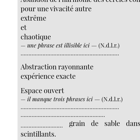
pour une vivacité autre
extrême
et
chaotique
—
une phrase est illisible ici —
(N.d.l.r.)
………………………………………………………
Abstraction rayonnante
expérience exacte
Espace ouvert
—
il manque trois phrases ici —
(N.d.l.r.)
………………………………………………………
………………………………………………
grain de sable dans
………………………
scintillants.