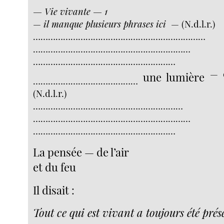
— Vie vivante — 1
—
il manque plusieurs phrases ici
— (N.d.l.r.)
……………………………………………………………
………………………………………………………
…………………………………………………
— c
une lumière
……………………………………
(N.d.l.r.)
……………………………………………………
………………………………………………………
…………………………………………………
La pensée — de l’air
et du feu
Il disait :
Tout ce qui est vivant a toujours été prés