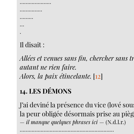
…………………
……………
………
…
.
Il disait :
Allées et venues sans fin, chercher sans t
autant ne rien faire.
Alors, la paix étincelante.
[
12
]
14. LES DÉMONS
J’ai deviné la présence du vice (lové so
la peur obligée désormais prise au piè
—
il manque quelques phrases ici
— (N.d.l.r.)
………………………………………………………