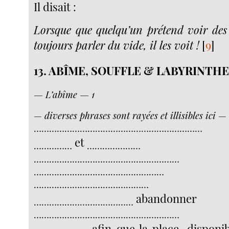
Il disait :
Lorsque que quelqu’un prétend voir de
toujours parler du vide, il les voit !
[
9
]
13. ABÎME, SOUFFLE & LABYRINTH
— L’abîme — 1
—
diverses phrases sont rayées et illisibles ici
— 
…………………………………………………………
et
……………
…………………
…………………………………………………
……………………………………………
………………………………………
abandonner
…………………………………
…………………………………………………
afin que la place, disponib