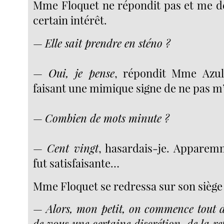
Mme Floquet ne répondit pas et me d
certain intérêt.
—
Elle sait prendre en sténo ?
—
Oui, je pense
, répondit Mme Azu
faisant une mimique signe de ne pas m’
—
Combien de mots minute ?
—
Cent vingt
, hasardais-je. Apparem
fut satisfaisante…
Mme Floquet se redressa sur son siège 
—
Alors, mon petit, on commence tout de
de vous une certaine discrétion, de la r