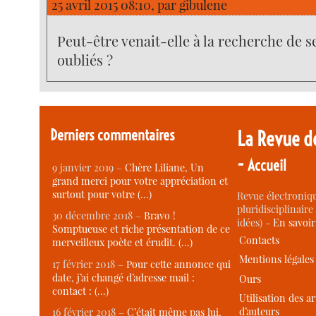
25 avril 2015 08:10, par
gibulene
Peut-être venait-elle à la recherche de s
oubliés ?
Derniers commentaires
La Revue d
-
Accueil
9 janvier 2019 –
Chère Liliane, Un
grand merci pour votre appréciation et
surtout pour votre (…)
Revue électroniqu
pluridisciplinaire 
30 décembre 2018 –
Bravo !
idées) -
En savoi
Somptueuse et riche présentation de ce
Contacts
merveilleux poète et érudit. (…)
Mentions légales
17 février 2018 –
Pour cette annonce qui
date, j’ai changé d’adresse mail :
Ours
contact : (…)
Utilisation des ar
d’auteurs
16 février 2018 –
C’était même pas lui,