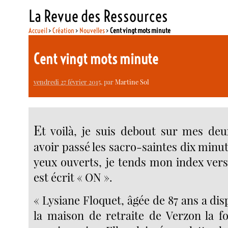
La Revue des Ressources
Accueil
>
Création
>
Nouvelles
>
Cent vingt mots minute
Cent vingt mots minute
vendredi 27 février 2015
, par
Martine Sol
E
t voilà, je suis debout sur mes de
avoir passé les sacro-saintes dix minute
yeux ouverts, je tends mon index vers
est écrit « ON ».
« Lysiane Floquet, âgée de 87 ans a di
la maison de retraite de Verzon la fo