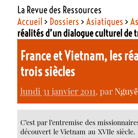
La Revue des Ressources
Accueil
>
Dossiers
>
Asiatiques
>
As
réalités d’un dialogue culturel de t
France et Vietnam, les réa
trois siècles
lundi 31 janvier 2011
, par
Nguyễ
C’est par l’entremise des missionnaire
découvert le Vietnam au XVIIe siècle.