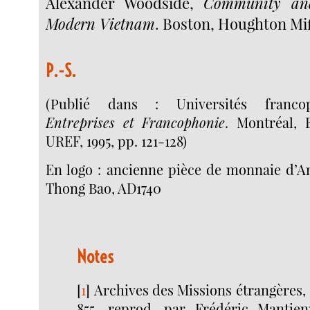
Alexander Woodside,
Community and
Modern Vietnam
. Boston, Houghton Miff
P.-S.
(Publié dans : Universités franc
Entreprises et Francophonie
. Montréal, 
UREF, 1995, pp. 121-128)
En logo : ancienne pièce de monnaie d
Thong Bao, AD1740
Notes
[
1
]
Archives des Missions étrangères, 
855, reprod. par Frédéric Mantien