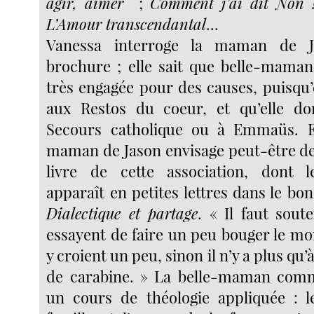
agir, aimer
;
Comment j’ai dit Non
L’Amour transcendantal
...
Vanessa interroge la maman de J
brochure ; elle sait que belle-mama
très engagée pour des causes, puisqu’
aux Restos du coeur, et qu’elle d
Secours catholique ou à Emmaüs. Ef
maman de Jason envisage peut-être 
livre de cette association, dont 
apparaît en petites lettres dans le b
Dialectique et partage
. « Il faut sout
essayent de faire un peu bouger le mo
y croient un peu, sinon il n’y a plus qu’
de carabine. » La belle-maman comm
un cours de théologie appliquée : l