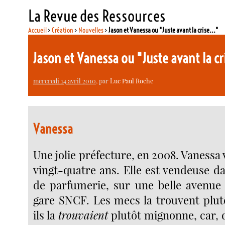
La Revue des Ressources
Accueil
>
Création
>
Nouvelles
>
Jason et Vanessa ou "Juste avant la crise..."
Jason et Vanessa ou "Juste avant la cr
mercredi 14 avril 2010
, par
Luc Paul Roche
Vanessa
Une jolie préfecture, en 2008. Vanessa v
vingt-quatre ans. Elle est vendeuse d
de parfumerie, sur une belle avenue 
gare SNCF. Les mecs la trouvent plu
ils la
trouvaient
plutôt mignonne, car, d