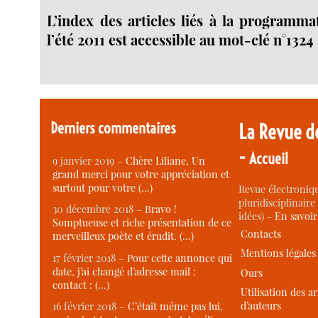
L’index des articles liés à la programma
l’été 2011 est accessible au mot-clé n°1324
Derniers commentaires
La Revue d
-
Accueil
9 janvier 2019 –
Chère Liliane, Un
grand merci pour votre appréciation et
surtout pour votre (…)
Revue électroniqu
pluridisciplinaire 
30 décembre 2018 –
Bravo !
idées) -
En savoi
Somptueuse et riche présentation de ce
Contacts
merveilleux poète et érudit. (…)
Mentions légales
17 février 2018 –
Pour cette annonce qui
date, j’ai changé d’adresse mail :
Ours
contact : (…)
Utilisation des ar
d’auteurs
16 février 2018 –
C’était même pas lui,