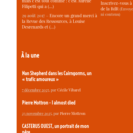
mais c’est tout comme : c’est Aurélie
Inscrivez-vous à 
Filipetti qui a (…)
de la RdR
(Envoye
ni contenu)
29 août 2017 –
Encore un grand merci à
la Revue des Ressources, à Louise
Desrenards et (…)
À la une
Nan Shepherd dans les Cairngorms, un
« trafic amoureux »
7 décembre 2025
, par
Cécile Vibarel
Pierre Mottron - I almost died
23 novembre 2025
, par
Pierre Mottron
CASTERUS OUEST, un portrait de mon
père.