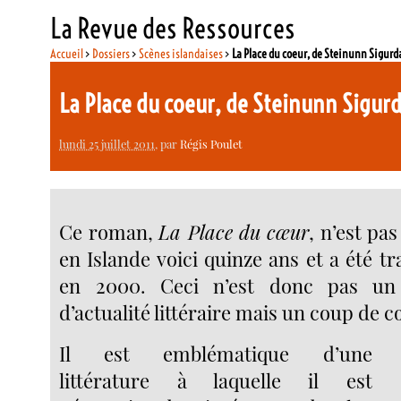
La Revue des Ressources
Accueil
>
Dossiers
>
Scènes islandaises
>
La Place du coeur, de Steinunn Sigurd
La Place du coeur, de Steinunn Sigur
lundi 25 juillet 2011
, par
Régis Poulet
Ce roman,
La Place du cœur
, n’est pas
en Islande voici quinze ans et a été tr
en 2000. Ceci n’est donc pas u
d’actualité littéraire mais un coup de 
Il est emblématique d’une
littérature à laquelle il est