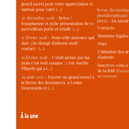
grand merci pour votre appréciation et
surtout pour votre (…)
Revue électroniqu
pluridisciplinaire 
30 décembre 2018 –
Bravo !
idées) -
En savoi
Somptueuse et riche présentation de ce
Contacts
merveilleux poète et érudit. (…)
Mentions légales
17 février 2018 –
Pour cette annonce qui
date, j’ai changé d’adresse mail :
Ours
contact : (…)
Utilisation des ar
d’auteurs
16 février 2018 –
C’était même pas lui,
mais c’est tout comme : c’est Aurélie
Inscrivez-vous à 
Filipetti qui a (…)
de la RdR
(Envoye
ni contenu)
29 août 2017 –
Encore un grand merci à
la Revue des Ressources, à Louise
Desrenards et (…)
À la une