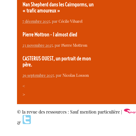
Nan Shepherd dans les Cairngorms, un
« trafic amoureux »
7 décembre 2025
, par
Cécile Vibarel
Pierre Mottron - I almost died
23 novembre 2025
, par
Pierre Mottron
CASTERUS OUEST, un portrait de mon
père.
29 septembre 2025
, par
Nicolas Losson
<
>
© la revue des ressources : Sauf mention particulière |
&