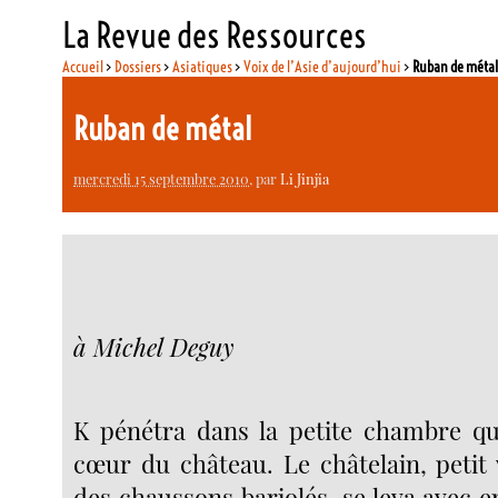
La Revue des Ressources
Accueil
>
Dossiers
>
Asiatiques
>
Voix de l’Asie d’aujourd’hui
>
Ruban de méta
Ruban de métal
mercredi 15 septembre 2010
, par
Li Jinjia
à Michel Deguy
K pénétra dans la petite chambre qu
cœur du château. Le châtelain, petit 
des chaussons bariolés, se leva avec