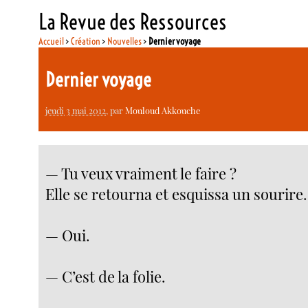
La Revue des Ressources
Accueil
>
Création
>
Nouvelles
>
Dernier voyage
Dernier voyage
jeudi 3 mai 2012
, par
Mouloud Akkouche
— Tu veux vraiment le faire ?
Elle se retourna et esquissa un sourire.
— Oui.
— C’est de la folie.