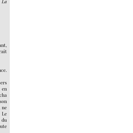
. La
ant,
rait
nce.
iers
r en
ucha
 son
l ne
. Le
m du
oute