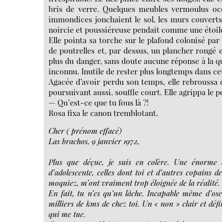
bris de verre. Quelques meubles vermoulus occ
immondices jonchaient le sol, les murs couvert
noircie et poussiéreuse pendait comme une étoil
Elle pointa sa torche sur le plafond colonisé par
de poutrelles et, par dessus, un plancher rongé
plus du danger, sans doute aucune réponse à la qu
inconnu. Inutile de rester plus longtemps dans ce
Agacée d’avoir perdu son temps, elle rebroussa c
poursuivant aussi, souffle court. Elle agrippa le po
— Qu’est-ce que tu fous là ?!
Rosa fixa le canon tremblotant.
Cher ( prénom effacé)
Las brachos, 9 janvier 1972,
Plus que déçue, je suis en colère. Une énorme 
d’adolescente, celles dont toi et d’autres copain
moquiez, m’ont vraiment trop éloignée de la réalité.
En fait, tu n’es qu’un lâche. Incapable même d’oser
milliers de kms de chez toi. Un « non » clair et déf
qui me tue.