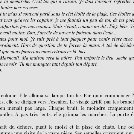
de ta démarche. C’est toi qui a raison. Je dois t’avouer regretter
e toutes mes excuses.
 tu m’as si souvent parlé sous le ciel étoilé de la plage. Ces étoiles 
’est vrai qu’avec les copains, je me foutais un peu de toi, de tes po
portais pas nos vannes. Mais c’était, comme on dit : l’âge bête. V
a se voit moins. Bon, j’arrête de noyer le poisson dans l’eau…
ntes pour moi. Je suis prêt à tout plaquer pour venir vivre avec 
 vraiment. Hors de question de te forcer la main. A toi de décide
et que nous pourrons nous retrouver là-bas.
r à Marneuil. Ma maison sera la nôtre. Peu importe le lieu, sache qu
us revoir. Tu me manques tant depuis ton départ.
).
la colonie. Elle alluma sa lampe torche. Par quoi commencer 
 elle se dirigea vers l’escalier. Le visage griffé par les branc
n’en menait pas large. Chaque bruit, le moindre craquement
onfler. A pas très lents, elle grimpa les marches. La porte é
issait du dehors, puait le moisi et la pisse de chats. Une o
entama une visite de la vaste pièce. Ses semelles crissaient sur