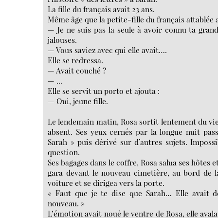
La fille du français avait 23 ans.
Même âge que la petite-fille du français attablée
— Je ne suis pas la seule à avoir connu ta grand-
jalouses.
— Vous saviez avec qui elle avait….
Elle se redressa.
— Avait couché ?
— ...
Elle se servit un porto et ajouta :
— Oui, jeune fille.
Le lendemain matin, Rosa sortit lentement du vieu
absent. Ses yeux cernés par la longue nuit pas
Sarah » puis dérivé sur d’autres sujets. Impossib
question.
Ses bagages dans le coffre, Rosa salua ses hôtes e
gara devant le nouveau cimetière, au bord de la
voiture et se dirigea vers la porte.
« Faut que je te dise que Sarah… Elle avait de
nouveau. »
L’émotion avait noué le ventre de Rosa, elle aval