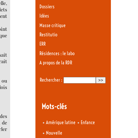
lle,
Dossiers
lets
ient
Idées
Masse critique
oint
Restitutio
 que
ERR
Résidences : le labo
sait
rait
A propos de la RDR
Rechercher :
e ou
lois
Mots-clés
 des
•
•
u de
Amérique latine
Enfance
rler
•
Nouvelle