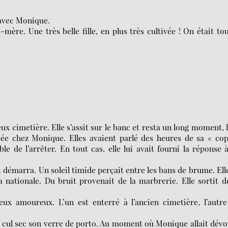
 avec Monique.
mère. Une très belle fille, en plus très cultivée ! On était to
x cimetière. Elle s’assit sur le banc et resta un long moment, l
sée chez Monique. Elles avaient parlé des heures de sa « co
le de l’arrêter. En tout cas, elle lui avait fourni la réponse 
t démarra. Un soleil timide perçait entre les bans de brume. Ell
 nationale. Du bruit provenait de la marbrerie. Elle sortit d
ux amoureux. L’un est enterré à l’ancien cimetière, l’autr
a cul sec son verre de porto. Au moment où Monique allait dévo