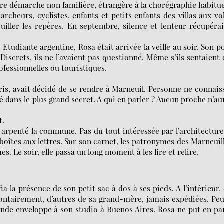
dre démarche non familière, étrangère à la chorégraphie habitue
cheurs, cyclistes, enfants et petits enfants des villas aux vo
iller les repères. En septembre, silence et lenteur récupéra
 Etudiante argentine, Rosa était arrivée la veille au soir. Son p
iscrets, ils ne l’avaient pas questionné. Même s’ils sentaient
ofessionnelles ou touristiques.
is, avait décidé de se rendre à Marneuil. Personne ne connais
 dans le plus grand secret. A qui en parler ? Aucun proche n’au
t.
t arpenté la commune. Pas du tout intéressée par l’architectur
s boîtes aux lettres. Sur son carnet, les patronymes des Marneuil
s. Le soir, elle passa un long moment à les lire et relire.
ia la présence de son petit sac à dos à ses pieds. A l’intérieur,
lontairement, d’autres de sa grand-mère, jamais expédiées. Pe
rande enveloppe à son studio à Buenos Aires. Rosa ne put en pa