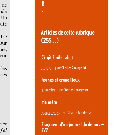
<
d de
ande
>
 Un
oute
Articles de cette rubrique
utre
(255…)
pour
mme,
deur
Ci-gît Émile Labat
 les
13 mars
, par
Charles Garatynski
isés
Jeunes et orgueilleux
.
4 janvier
, par
Charles Garatynski
Ma mère
2 août 2025
, par
Charles Garatynski
rier
Fragment d’un journal du dehors —
j’ai
7/7