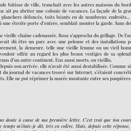
nde bâtisse de ville, tranchait avec les autres maisons du bor
ine ait pu abriter une colonie de vacances. La façade de la gr
, planchers défoncés, toits béants en de nombreux endroits…
 une étroite porte d’entrée, semblait monter la garde. Sans d
ne vieille chaîne cadenassée. Rosa s’approcha du grillage. De l’a
 avait dû être un parc avec une pelouse et des installations 
abrement, la demeure, telle une vieille femme ou un vieil ho
vouloir offrir au regard les plus beaux vestiges de sa splen
enus d’un autre continent. Eux aussi morts, ou vieillis.
puis son arrivée, elle n’avait été aussi destabilisée. Comme si
du journal de vacances trouvé sur Internet, s’étaient concrét
nts. Elle ne put réprimer la marée montante entre ses paupières
s doute à cause de ma première lettre. C’est vrai que ton cour
 temps m’étais-je dit, très en colère. Mais, depuis cette réponse, 