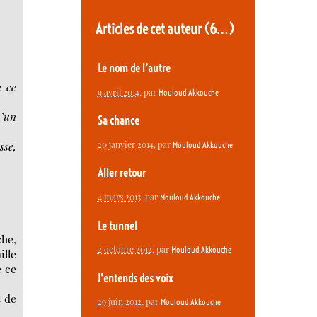
Articles de cet auteur
(6…)
Le nom de l’autre
n ce
9 avril 2014
, par
Mouloud Akkouche
u’un
Sa chance
sse,
20 janvier 2014
, par
Mouloud Akkouche
Aller retour
4 mars 2013
, par
Mouloud Akkouche
Le tunnel
che,
2 octobre 2012
, par
Mouloud Akkouche
ille
e ce
J’entends des voix
t de
29 juin 2012
, par
Mouloud Akkouche