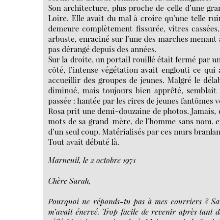
Son architecture, plus proche de celle d’une gra
Loire. Elle avait du mal à croire qu’une telle ru
demeure complètement fissurée, vitres cassées
arbuste, enraciné sur l’une des marches menant à
pas dérangé depuis des années.
Sur la droite, un portail rouillé était fermé par u
côté, l’intense végétation avait englouti ce qui
accueillir des groupes de jeunes. Malgré le dél
diminué, mais toujours bien apprêté, semblait 
passée : hantée par les rires de jeunes fantômes v
Rosa prit une demi-douzaine de photos. Jamais, de
mots de sa grand-mère, de l’homme sans nom, et 
d’un seul coup. Matérialisés par ces murs branla
Tout avait débuté là.
Marneuil, le 2 octobre 1971
Chère Sarah,
Pourquoi ne réponds-tu pas à mes courriers ? San
m’avait énervé. Trop facile de revenir après tant de