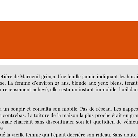
tière de Marneuil grinça. Une feuille jaunie indiquant les hora
lise. La femme d’environ 25 ans, blonde aux yeux bleus, tenai
 recensement achevé, elle resta un instant immobile, l’œil dan
sa un soupir et consulta son mobile. Pas de réseau. Les nappe
en contrebas. La toiture de la maison la plus proche était en gr
ionale charriait sans discontinuer son lot quotidien de véhicu
es.
ué la vieille femme qui l’épiait derrière son rideau. Sans doute