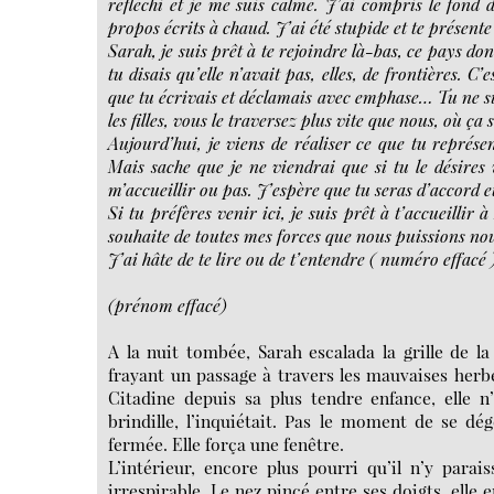
réfléchi et je me suis calmé. J’ai compris le fond 
propos écrits à chaud. J’ai été stupide et te présent
Sarah, je suis prêt à te rejoindre là-bas, ce pays dont
tu disais qu’elle n’avait pas, elles, de frontières. C
que tu écrivais et déclamais avec emphase… Tu ne sup
les filles, vous le traversez plus vite que nous, où ç
Aujourd’hui, je viens de réaliser ce que tu représe
Mais sache que je ne viendrai que si tu le désires
m’accueillir ou pas. J’espère que tu seras d’accord 
Si tu préfères venir ici, je suis prêt à t’accueilli
souhaite de toutes mes forces que nous puissions no
J’ai hâte de te lire ou de t’entendre ( numéro effacé 
(prénom effacé)
A la nuit tombée, Sarah escalada la grille de 
frayant un passage à travers les mauvaises herbes,
Citadine depuis sa plus tendre enfance, elle 
brindille, l’inquiétait. Pas le moment de se dég
fermée. Elle força une fenêtre.
L’intérieur, encore plus pourri qu’il n’y para
irrespirable. Le nez pincé entre ses doigts, elle 