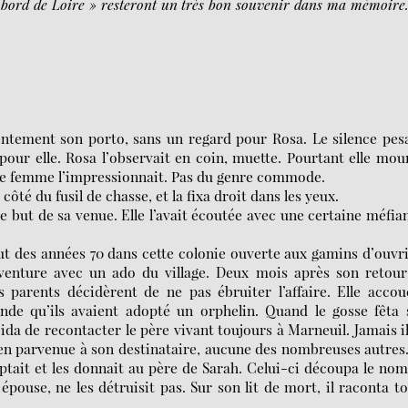
n bord de Loire » resteront un très bon souvenir dans ma mémoire
entement son porto, sans un regard pour Rosa. Le silence pes
our elle. Rosa l’observait en coin, muette. Pourtant elle mou
eille femme l’impressionnait. Pas du genre commode.
ôté du fusil de chasse, et la fixa droit dans les yeux.
e but de sa venue. Elle l’avait écoutée avec une certaine méfia
.
ut des années 70 dans cette colonie ouverte aux gamins d’ouvr
aventure avec un ado du village. Deux mois après son retou
es parents décidèrent de ne pas ébruiter l’affaire. Elle acco
nde qu’ils avaient adopté un orphelin. Quand le gosse fêta
ida de recontacter le père vivant toujours à Marneuil. Jamais i
bien parvenue à son destinataire, aucune des nombreuses autres
eptait et les donnait au père de Sarah. Celui-ci découpa le no
pouse, ne les détruisit pas. Sur son lit de mort, il raconta t