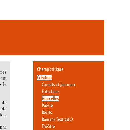
Champ critique
ires
Création
t un
s le
Carnets et journaux
Entretiens
Nouvelles
s de
Poésie
ande
Récits
les,
Romans (extraits)
 pas
Théâtre