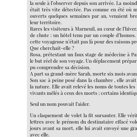
la seule à l’observer depuis son arrivée. La moin
était très vite détectée. Pas comme en été où mar
ouverts quelques semaines par an, venaient brou
leur territoire.
Rares les visiteurs à Marneuil, au cœur de l’hiver.
de chute : un hôtel tenu par un couple d’homos. D
cette voyageuse n’était pas là pour des raisons pr
Que cherchait-elle ?
Rosa, prétextant un faux stage de médecine à Par
le but réel de son voyage. Un déplacement préparé
pu comprendre sa décision.
A part sa grand-mère Sarah, morte six mois avan
Son sac à peine posé dans la chambre , elle avai
la nature. Elle avait relevé les noms de toutes le
vivants mêlés à ceux des morts ; certains identique
Seul un nom pouvait l’aider.
Un claquement de volet la fit sursauter. Elle vérif
lettres avec le prénom du destinataire effacé vo
jours avant sa mort, elle lui avait envoyé une g
avec elle.