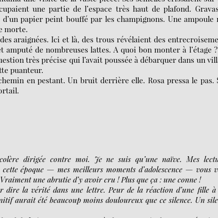
upaient une partie de l’espace très haut de plafond. Gravas
s d’un papier peint bouffé par les champignons. Une ampoule
e morte.
 des araignées. Ici et là, des trous révélaient des entrecroisem
 et amputé de nombreuses lattes. A quoi bon monter à l’étage 
estion très précise qui l’avait poussée à débarquer dans un vil
tte puanteur.
hemin en pestant. Un bruit derrière elle. Rosa pressa le pas.
rtail.
colère dirigée contre moi. Je ne suis qu’une naïve. Mes lect
s de cette époque — mes meilleurs moments d’adolescence — vous 
 Vraiment une abrutie d’y avoir cru ! Plus que ça : une conne !
 dire la vérité dans une lettre. Peur de la réaction d’une fille à
initif aurait été beaucoup moins douloureux que ce silence. Un sil