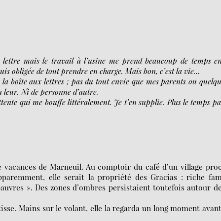
me lettre mais le travail à l’usine me prend beaucoup de temps e
is obligée de tout prendre en charge. Mais bon, c’est la vie…
r la boîte aux lettres ; pas du tout envie que mes parents ou quelq
la leur. Ni de personne d’autre.
tente qui me bouffe littéralement. Je t’en supplie. Plus le temps pa
de vacances de Marneuil. Au comptoir du café d’un village pro
pparemment, elle serait la propriété des Gracias : riche fam
 pauvres ». Des zones d’ombres persistaient toutefois autour d
tisse. Mains sur le volant, elle la regarda un long moment avan