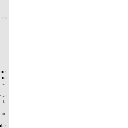
utes
’air
pine
à sa
e se
e la
e au
iler