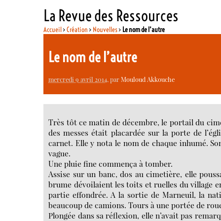
La Revue des Ressources
Accueil
>
Création
>
Nouvelles
>
Le nom de l’autre
Le nom de l’autre
mercredi 9 avril 2014
, par
Mouloud Akkouche
Très tôt ce matin de décembre, le portail du cime
des messes était placardée sur la porte de l’ég
carnet. Elle y nota le nom de chaque inhumé. Son
vague.
Une pluie fine commença à tomber.
Assise sur un banc, dos au cimetière, elle pous
brume dévoilaient les toits et ruelles du village 
partie effondrée. A la sortie de Marneuil, la nat
beaucoup de camions. Tours à une portée de rou
Plongée dans sa réflexion, elle n’avait pas remarq