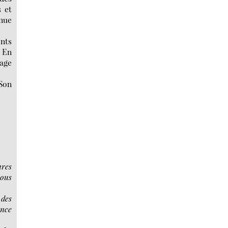
 et
 nue
ents
? En
lage
 Son
ures
vous
 des
ence