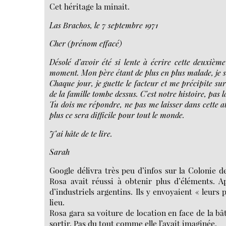
Cet héritage la minait.
Las Brachos, le 7 septembre 1971
Cher (prénom effacé)
Désolé d’avoir été si lente à écrire cette deuxiè
moment. Mon père étant de plus en plus malade, je su
Chaque jour, je guette le facteur et me précipite su
de la famille tombe dessus. C’est notre histoire, pas 
Tu dois me répondre, ne pas me laisser dans cette at
plus ce sera difficile pour tout le monde.
J’ai hâte de te lire.
Sarah
Google délivra très peu d’infos sur la Colonie 
Rosa avait réussi à obtenir plus d’éléments. A
d’industriels argentins. Ils y envoyaient « leurs
lieu.
Rosa gara sa voiture de location en face de la bâ
sortir. Pas du tout comme elle l’avait imaginée.