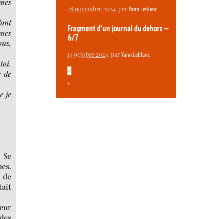
 mes
28 novembre 2024
, par
Yann Leblanc
dont
Fragment d’un journal du dehors —
èmes
6/7
ous,
14 octobre 2024
, par
Yann Leblanc
toi.
<
r de
>
e je
? Se
hes.
 de
tait
deur
 des