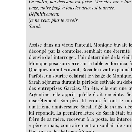
Ce matin, ma décision est prise. Mes étés sur « to
page, notre page à tous les deux est tournée.
Définitivement.
Je ne veux plus te revoir.
Sarah
Assise dans un vieux fauteuil, Monique buvait l
découpé par la comtoise, semblait une éternité p
d’envie de l’interroger. L’air déterminé de la vi
Monique posa son verre sur la table en formica, à c
Quelques minutes avant, Rosa lui avait expliqué l
Parfois, un sourire éclairait le visage de Monique
Sarah séjourna durant la période estivale au déb
des entreprises Garcias. Un été, elle eut une 
Argentine, elle apprit qu’elle était enceinte. S
discrètement. Son père fit croire à tout le mo
quatrième anniversaire, Sarah, âgé de 19 ans, déc
lui répondit. La première lettre de Sarah était 
frère de sa mère, receveur à la poste, les interc
« père » mais, contrairement au souhait de son é
l’histoire « des lettres » à Sarah.