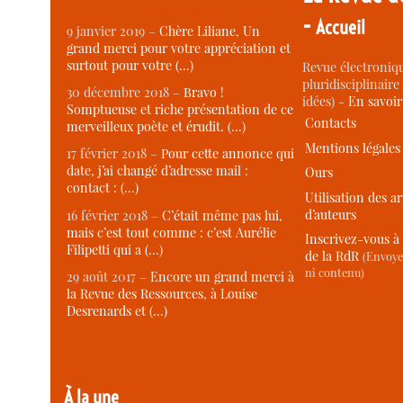
-
Accueil
9 janvier 2019 –
Chère Liliane, Un
grand merci pour votre appréciation et
surtout pour votre (…)
Revue électroniqu
pluridisciplinaire 
30 décembre 2018 –
Bravo !
idées) -
En savoi
Somptueuse et riche présentation de ce
Contacts
merveilleux poète et érudit. (…)
Mentions légales
17 février 2018 –
Pour cette annonce qui
date, j’ai changé d’adresse mail :
Ours
contact : (…)
Utilisation des ar
d’auteurs
16 février 2018 –
C’était même pas lui,
mais c’est tout comme : c’est Aurélie
Inscrivez-vous à 
Filipetti qui a (…)
de la RdR
(Envoye
ni contenu)
29 août 2017 –
Encore un grand merci à
la Revue des Ressources, à Louise
Desrenards et (…)
À la une