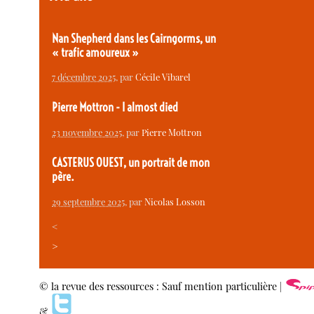
Nan Shepherd dans les Cairngorms, un
« trafic amoureux »
7 décembre 2025
, par
Cécile Vibarel
Pierre Mottron - I almost died
23 novembre 2025
, par
Pierre Mottron
CASTERUS OUEST, un portrait de mon
père.
29 septembre 2025
, par
Nicolas Losson
<
>
© la revue des ressources : Sauf mention particulière |
&