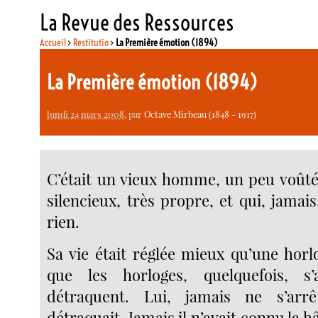
La Revue des Ressources
Accueil
>
Restitutio
>
La Première émotion (1894)
La Première émotion (1894)
lundi 24 mars 2008
, par
Octave Mirbeau (1848 - 1917)
C’était un vieux homme, un peu voûté,
silencieux, très propre, et qui, jamais
rien.
Sa vie était réglée mieux qu’une horlo
que les horloges, quelquefois, s
détraquent. Lui, jamais ne s’arr
détraquait. Jamais il n’avait connu la h