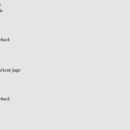
e
le
yback
étent juge
yback