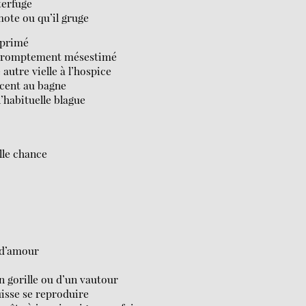
terfuge
mote ou qu’il gruge
éprimé
l promptement mésestimé
utre vielle à l’hospice
ocent au bagne
’habituelle blague
lle chance
 d’amour
n gorille ou d’un vautour
isse se reproduire