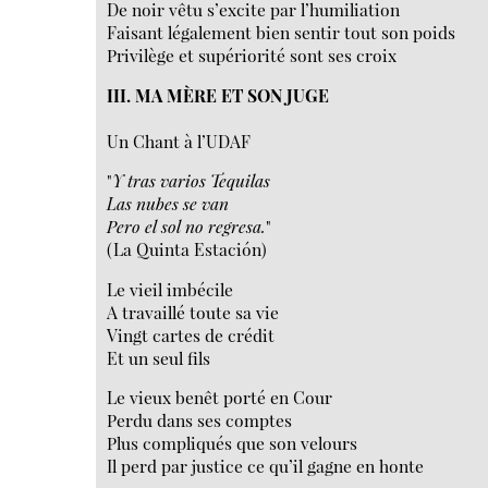
De noir vêtu s’excite par l’humiliation
Faisant légalement bien sentir tout son poids
Privilège et supériorité sont ses croix
III. MA MÈRE ET SON JUGE
Un Chant à l’UDAF
"
Y tras varios Tequilas
Las nubes se van
Pero el sol no regresa.
"
(La Quinta Estación)
Le vieil imbécile
A travaillé toute sa vie
Vingt cartes de crédit
Et un seul fils
Le vieux benêt porté en Cour
Perdu dans ses comptes
Plus compliqués que son velours
Il perd par justice ce qu’il gagne en honte