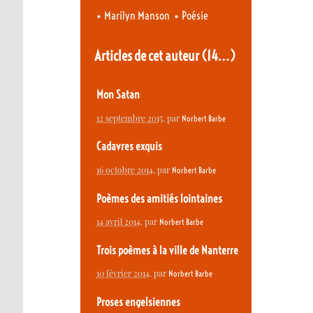
•
•
Marilyn Manson
Poésie
Articles de cet auteur
(14…)
Mon Satan
12 septembre 2015
, par
Norbert Barbe
Cadavres exquis
16 octobre 2014
, par
Norbert Barbe
Poèmes des amitiés lointaines
14 avril 2014
, par
Norbert Barbe
Trois poèmes à la ville de Nanterre
10 février 2014
, par
Norbert Barbe
Proses engelsiennes