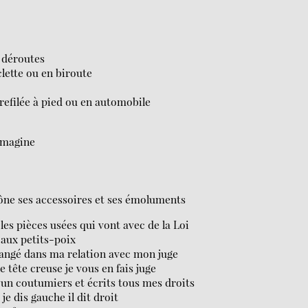
s déroutes
clette ou en biroute
refilée à pied ou en automobile
’imagine
rône ses accessoires et ses émoluments
les pièces usées qui vont avec de la Loi
 aux petits-poix
changé dans ma relation avec mon juge
le tête creuse je vous en fais juge
à un coutumiers et écrits tous mes droits
je dis gauche il dit droit