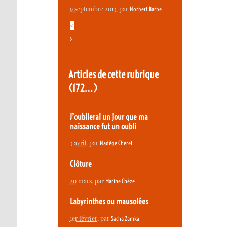
9 septembre 2013
, par
Norbert Barbe
<
>
Articles de cette rubrique
(172…)
J’oublierai un jour que ma
naissance fut un oubli
3 avril
, par
Nadège Cheref
Clôture
20 mars
, par
Marine Chèze
Labyrinthes ou mausolées
1er février
, par
Sacha Zamka