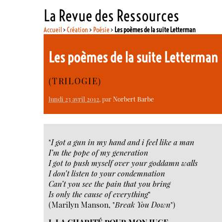
La Revue des Ressources
Accueil
>
Création
>
Poésie
>
Les poèmes de la suite Letterman
Les poèmes de la suite Letterman
(TRILOGIE)
lundi 23 avril 2012
, par
Norbert Barbe
"
I got a gun in my hand and i feel like a man
I’m the pope of my generation
I got to push myself over your goddamn walls
I don’t listen to your condemnation
Can’t you see the pain that you bring
Is only the cause of everything
"
(Marilyn Manson, "
Break You Down
")