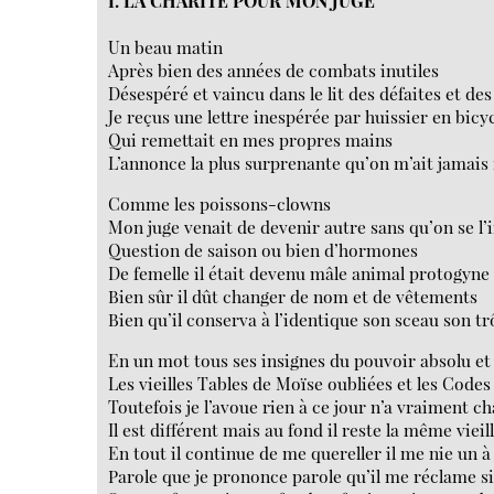
I. LA CHARITÉ POUR MON JUGE
Un beau matin
Après bien des années de combats inutiles
Désespéré et vaincu dans le lit des défaites et de
Je reçus une lettre inespérée par huissier en bicy
Qui remettait en mes propres mains
L’annonce la plus surprenante qu’on m’ait jamais 
Comme les poissons-clowns
Mon juge venait de devenir autre sans qu’on se l
Question de saison ou bien d’hormones
De femelle il était devenu mâle animal protogyne
Bien sûr il dût changer de nom et de vêtements
Bien qu’il conserva à l’identique son sceau son t
En un mot tous ses insignes du pouvoir absolu et 
Les vieilles Tables de Moïse oubliées et les Codes
Toutefois je l’avoue rien à ce jour n’a vraiment 
Il est différent mais au fond il reste la même vieil
En tout il continue de me quereller il me nie un 
Parole que je prononce parole qu’il me réclame si 