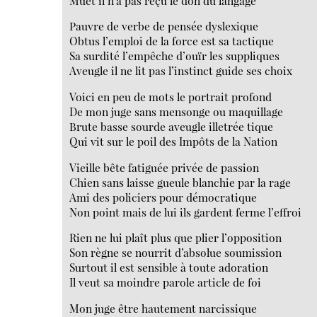
Muet il n’a pas reçu le don du langage
Pauvre de verbe de pensée dyslexique
Obtus l’emploi de la force est sa tactique
Sa surdité l’empêche d’ouïr les suppliques
Aveugle il ne lit pas l’instinct guide ses choix
Voici en peu de mots le portrait profond
De mon juge sans mensonge ou maquillage
Brute basse sourde aveugle illetrée tique
Qui vit sur le poil des Impôts de la Nation
Vieille bête fatiguée privée de passion
Chien sans laisse gueule blanchie par la rage
Ami des policiers pour démocratique
Non point mais de lui ils gardent ferme l’effroi
Rien ne lui plaît plus que plier l’opposition
Son règne se nourrit d’absolue soumission
Surtout il est sensible à toute adoration
Il veut sa moindre parole article de foi
Mon juge être hautement narcissique