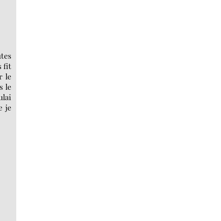
utes
 fit
r le
s le
ulai
e je