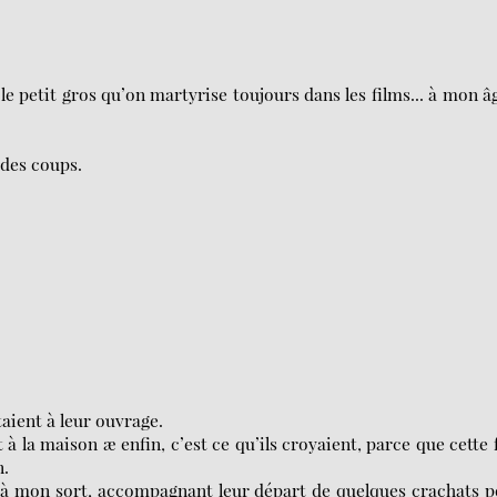
e petit gros qu’on martyrise toujours dans les films... à mon âg
 des coups.
taient à leur ouvrage.
t à la maison æ enfin, c’est ce qu’ils croyaient, parce que cette 
n.
nt à mon sort, accompagnant leur départ de quelques crachats 