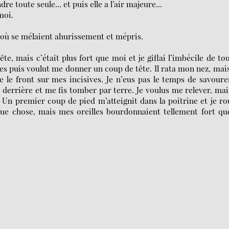
re toute seule... et puis elle a l’air majeure...
moi.
r où se mélaient ahurissement et mépris.
ête, mais c’était plus fort que moi et je giflai l’imbécile de to
es puis voulut me donner un coup de tête. Il rata mon nez, mais
 le front sur mes incisives. Je n’eus pas le temps de savoure
r derrière et me fis tomber par terre. Je voulus me relever, mai
Un premier coup de pied m’atteignit dans la poitrine et je ro
que chose, mais mes oreilles bourdonnaient tellement fort qu