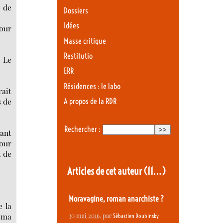
e de
Dossiers
Idées
our
Masse critique
Restitutio
. Le
ERR
Résidences : le labo
rait
s de
A propos de la RDR
Rechercher :
rant
mour
t de
Articles de cet auteur
(11…)
Moravagine, roman anarchiste ?
e la
æ ma
30 mai 2016
, par
Sébastien Doubinsky