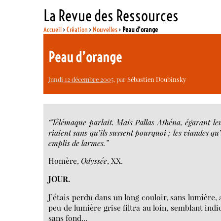
La Revue des Ressources
Accueil
>
Création
>
Nouvelles
>
Peau d’orange
Peau d’orange
lundi 12 décembre 2005
, par
Sébastien Doubinsky
“Télémaque parlait. Mais Pallas Athéna, égarant leur
riaient sans qu’ils sussent pourquoi ; les viandes qu’
emplis de larmes.”
Homère,
Odyssée
, XX.
JOUR.
J’étais perdu dans un long couloir, sans lumière,
peu de lumière grise filtra au loin, semblant ind
sans fond...