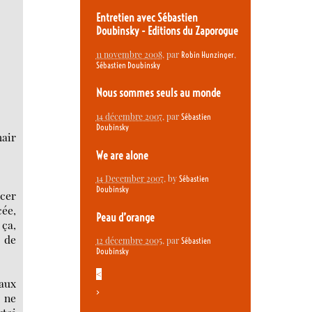
Entretien avec Sébastien
Doubinsky - Editions du Zaporogue
11 novembre 2008
, par
,
Robin Hunzinger
Sébastien Doubinsky
Nous sommes seuls au monde
14 décembre 2007
, par
Sébastien
Doubinsky
hair
We are alone
14 December 2007
, by
Sébastien
Doubinsky
ncer
cée,
Peau d’orange
 ça,
t de
12 décembre 2005
, par
Sébastien
Doubinsky
<
 aux
>
e ne