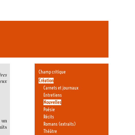
Champ critique
ires
Création
yeux
Carnets et journaux
Entretiens
Nouvelles
Poésie
Récits
, un
Romans (extraits)
uits
Théâtre