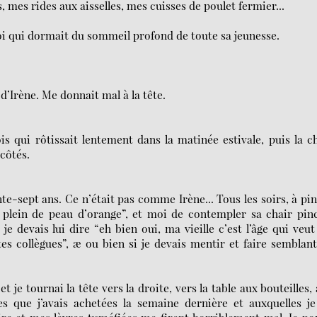
, mes rides aux aisselles, mes cuisses de poulet fermier...
oi qui dormait du sommeil profond de toute sa jeunesse.
’Irène. Me donnait mal à la tête.
 qui rôtissait lentement dans la matinée estivale, puis la c
 côtés.
e-sept ans. Ce n’était pas comme Irène... Tous les soirs, à pi
ai plein de peau d’orange”, et moi de contempler sa chair pin
je devais lui dire “eh bien oui, ma vieille c’est l’âge qui veut
s collègues”, æ ou bien si je devais mentir et faire semblan
 tournai la tête vers la droite, vers la table aux bouteilles,
ges que j’avais achetées la semaine dernière et auxquelles j