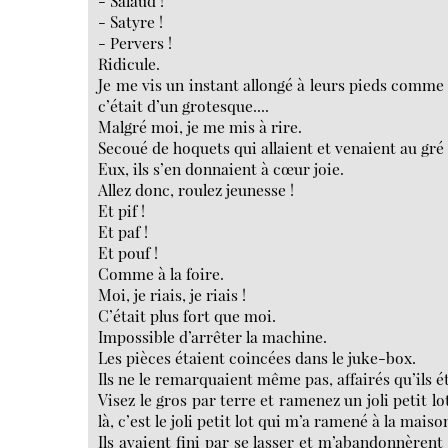
- Salaud !”
- Satyre !
- Pervers !
Ridicule.
Je me vis un instant allongé à leurs pieds comme l
c’était d’un grotesque....
Malgré moi, je me mis à rire.
Secoué de hoquets qui allaient et venaient au gré
Eux, ils s’en donnaient à cœur joie.
Allez donc, roulez jeunesse !
Et pif !
Et paf !
Et pouf !
Comme à la foire.
Moi, je riais, je riais !
C’était plus fort que moi.
Impossible d’arrêter la machine.
Les pièces étaient coincées dans le juke-box.
Ils ne le remarquaient même pas, affairés qu’ils é
Visez le gros par terre et ramenez un joli petit lo
là, c’est le joli petit lot qui m’a ramené à la maiso
Ils avaient fini par se lasser et m’abandonnère