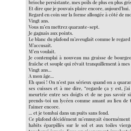
brioche persistante, mes poils de plus en plus gris
Et dire que je pouvais plaire encore, aujourd’hui.
Regard en coin sur la forme allongée à côté de m
Vingt ans.
Vous m’en mettrez quarante-sept.
Je gagnais aux points.
Le blanc du plafond m’aveuglait comme le regard d
M’accusait.
M’en voulait.
Je contemplai à nouveau ma graisse de bourgeois
fraîche et souple qui rêvait tranquillement à mes
Vingt ans...
A mon âge...
Eh quoi ! On n’est pas sérieux quand on a quarant
ses cuisses et à me dire, “regarde ça y est, j’
meurtrie entre ses doigts et de ne pas savoir si 
prends-toi un lycéen comme amant au lieu de te
l’aimer encore.
... et je tombai dans un puits sans fond.
Ce plafond décidément m’ennuyait énormément et je
habits éparpillés sur le sol et aux toiles vier