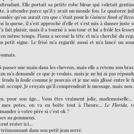
ttendant. Elle portait sa petite robe bleue qui voletait genti
te, à attendre parce qu’il y avait un monde fou. Le quatorze juil
 bondée qu’on aurait cru que c’était pour le
Guiness Book of Reco
ans la queue, il s’est approché d’elle et s’est mis à danser juste 
a fait plaisir, mais il a tourné à son tour et lui a frôlé les fesse
se en même temps. Fiona a secoué la tête et m’a cherché du reg
 un petit signe. Le frisé m’a regardé aussi et m’a lancé un sou
 connais.
lui passer une main dans les cheveux, mais elle a retenu son bras
an m’a demandé ce que je voulais, mais je ne lui ai pas répond
i fendu la foule comme je pouvais et je me suis glissé entre le f
tait occupé. Je croyais qu’il comprendrait le message, mais non 
ien, pour son âge... Vous êtes vraiment jolie, mademoiselle..
c mes potes, on va en boîte tout à l’heure...
Le
Florida
, v
emander à votre père si c’est ok ?
choses au gommeux.
eut rester ici...
se trémoussant dans son petit jean serré.