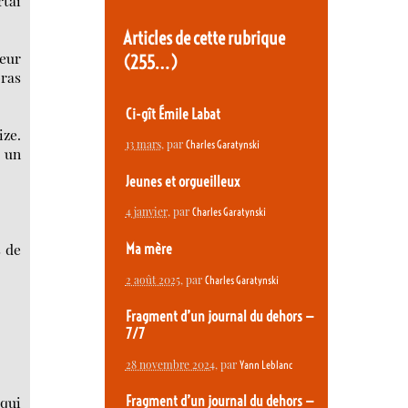
rtai
Articles de cette rubrique
leur
(255…)
bras
Ci-gît Émile Labat
ize.
13 mars
, par
Charles Garatynski
, un
Jeunes et orgueilleux
4 janvier
, par
Charles Garatynski
s de
Ma mère
2 août 2025
, par
Charles Garatynski
Fragment d’un journal du dehors —
7/7
28 novembre 2024
, par
Yann Leblanc
 qui
Fragment d’un journal du dehors —