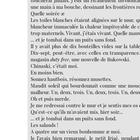
toucherai jamais. J’eus un ricanement involonta
une main à ma bouche, dessinant les frontières r
Quelle soirée æ
Les toiles blanches étaient alignées sur le mur, 
blancheur immaculée la chaleur impitoyable de cet
trop maternels. Vivant, j’étais vivant. Quelle mau
... et je tombai dans un puits sans fond.
Il y avait plus de dix bouteilles vides sur la ta
Dix-sept, peut-être, avec celles en transparence
magasin
duty free
, une nouvelle de Bukowski.
Chinaski, c’était moi.
En moins bien.
Sonnez hautbois, résonnez musettes.
Maudit soleil qui bourdonnait comme une mouche 
malheur. Un, deux, trois. Un, deux, trois. Un, deux,
Oh et puis merde.
Je me redressai contre le mur et je sentis mes os
Qu’est-ce qu’ils m’avaient mis, hier soir...
... et je tombai dans un puits sans fond.
Les salauds !
A quatre sur un vieux bonhomme æ moi.
Je l’avais bien remarqué, le petit frisé, pendan