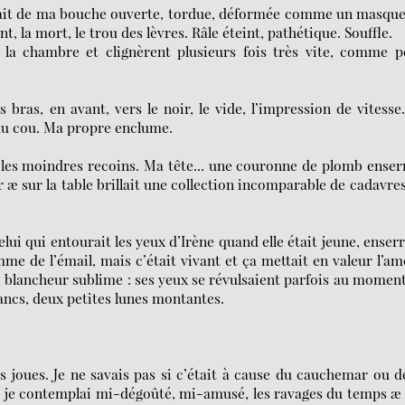
ortait de ma bouche ouverte, tordue, déformée comme un masqu
, la mort, le trou des lèvres. Râle éteint, pathétique. Souffle.
la chambre et clignèrent plusieurs fois très vite, comme p
 bras, en avant, vers le noir, le vide, l’impression de vitesse
au cou. Ma propre enclume.
it les moindres recoins. Ma tête... une couronne de plomb enser
r æ sur la table brillait une collection incomparable de cadavre
lui qui entourait les yeux d’Irène quand elle était jeune, enser
me de l’émail, mais c’était vivant et ça mettait en valeur l’a
e, blancheur sublime : ses yeux se révulsaient parfois au momen
ancs, deux petites lunes montantes.
s joues. Je ne savais pas si c’était à cause du cauchemar ou d
 et je contemplai mi-dégoûté, mi-amusé, les ravages du temps 