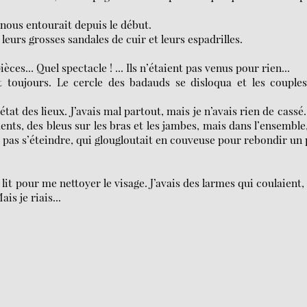
nous entourait depuis le début.
c leurs grosses sandales de cuir et leurs espadrilles.
èces... Quel spectacle ! ... Ils n’étaient pas venus pour rien...
 toujours. Le cercle des badauds se disloqua et les couples
état des lieux. J’avais mal partout, mais je n’avais rien de cassé
ents, des bleus sur les bras et les jambes, mais dans l’ensemble
it pas s’éteindre, qui glougloutait en couveuse pour rebondir un
 lit pour me nettoyer le visage. J’avais des larmes qui coulaient,
is je riais...