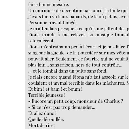
faire bonne mesure.
Un murmure de déception parcourut la foule qui 
J’avais bien vu leurs panards, de là où j’étais, ave
Personne n’avait bougé.
Je m’attendais presque à ce qu’ils me jettent des pi
Fiona m’aida à me relever. La musique tonnait
reformèrent.
Fiona m’entraîna un peu à l’écart et je pus faire l’
sang sur la gueule, de la poussière sur mes vêtem
pouvait aller. Seulement ce fou rire qui ne voula
plus loin... sans raison, hors de tout contrôle...
... et je tombai dans un puits sans fond.
Je riais encore quand Fiona m’a fait asseoir sur le
coulaient et un mal terrible dans les mâchoires. Ma
Et bim ! et bam ! et boum !
Terrible jeunesse !
- Encore un petit coup, monsieur de Charlus ?
- Si ce n’est pas trop demander...
Et allez donc !
Quelle dérouillée.
Mort de rire.