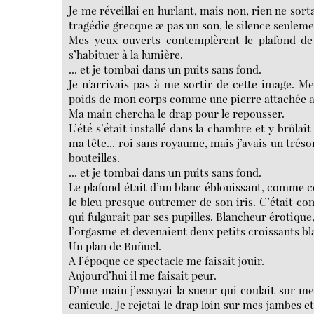
Je me réveillai en hurlant, mais non, rien ne s
tragédie grecque æ pas un son, le silence seulement
Mes yeux ouverts contemplèrent le plafond de 
s’habituer à la lumière.
... et je tombai dans un puits sans fond.
Je n’arrivais pas à me sortir de cette image. Mes
poids de mon corps comme une pierre attachée 
Ma main chercha le drap pour le repousser.
L’été s’était installé dans la chambre et y brûla
ma tête... roi sans royaume, mais j’avais un tréso
bouteilles.
... et je tombai dans un puits sans fond.
Le plafond était d’un blanc éblouissant, comme ce
le bleu presque outremer de son iris. C’était com
qui fulgurait par ses pupilles. Blancheur érotiqu
l’orgasme et devenaient deux petits croissants bl
Un plan de Buñuel.
A l’époque ce spectacle me faisait jouir.
Aujourd’hui il me faisait peur.
D’une main j’essuyai la sueur qui coulait sur me
canicule. Je rejetai le drap loin sur mes jambes