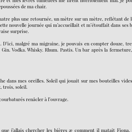
ire et mes lèvres tuméfiées me firent horriblement mal. Je po
epoussées de ma chair.
quatre plus une retournée, un mètre sur un mètre, reflétant de 
te nouvelle journée qui m’accueillait et m’étouffait dans ses 
vaise surprise.
ble. D’ici, malgré ma migraine, je pouvais en compter douze, tre
. Gin. Vodka. Whisky. Rhum. Pastis. Un bar après la fermeture
dans mes oreilles. Soleil qui jouait sur mes bouteilles vide
 trois, soleil.
 courbaturés renâcler à l’ouvrage.
t que j’allais chercher les bières æ comment il matait Fiona,