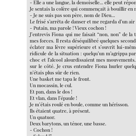
- Elle a une langue, la demoiselle... elle peut répond
Je sentais la colère qui commençait à bouillir en 
- Je ne suis pas son père, nom de Dieu...
Le frisé s’arrêta de danser et me regarda d’un ai
- Putain, ma parole ! Vieux cochon !
J’entrevis Fiona qui me faisait “non, non” de la t
mes forces. Il resta déséquilibré quelques second
éclater ma lèvre supérieure et s’ouvrit lui-même
ridicule de la situation : quelqu’un m’agrippa pa
choc et l’alcool alourdissaient mes mouvements. 
sur le côté. Je crus entendre Fiona hurler quel
n’étais plus sûr de rien.
Une basket me tapa le front.
Un mocassin, le cul.
Et pan, dans le dos !
Et vlan, dans l’épaule !
Je m’étais roulé en boule, comme un hérisson.
Ils étaient quatre, à présent.
Un quatuor.
Deux barytons, un ténor, une basse.
- Cochon !