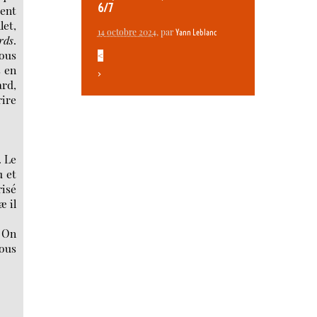
6/7
ment
let,
14 octobre 2024
, par
Yann Leblanc
rds
.
sous
<
s en
>
ard,
rire
. Le
u et
risé
æ il
. On
ous