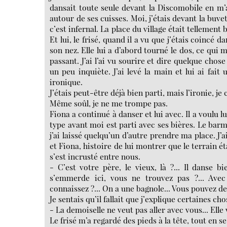
dansait toute seule devant la Discomobile en m’a
autour de ses cuisses. Moi, j’étais devant la buvet
c’est infernal. La place du village était tellement
Et lui, le frisé, quand il a vu que j’étais coincé d
son nez. Elle lui a d’abord tourné le dos, ce qui m’
passant. J’ai l’ai vu sourire et dire quelque cho
un peu inquiète. J’ai levé la main et lui ai fait
ironique.
J’étais peut-être déjà bien parti, mais l’ironie, je
Même soûl, je ne me trompe pas.
Fiona a continué à danser et lui avec. Il a voulu 
type avant moi est parti avec ses bières. Le barm
j’ai laissé quelqu’un d’autre prendre ma place. J’a
et Fiona, histoire de lui montrer que le terrain é
s’est incrusté entre nous.
- C’est votre père, le vieux, là ?... Il danse b
s’emmerde ici, vous ne trouvez pas ?... Ave
connaissez ?... On a une bagnole... Vous pouvez d
Je sentais qu’il fallait que j’explique certaines 
- La demoiselle ne veut pas aller avec vous... Elle v
Le frisé m’a regardé des pieds à la tête, tout en 