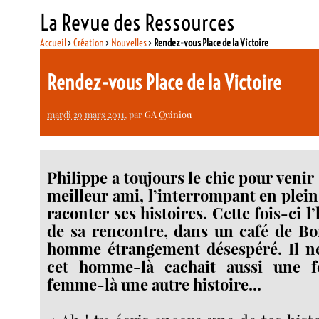
La Revue des Ressources
Accueil
>
Création
>
Nouvelles
>
Rendez-vous Place de la Victoire
Rendez-vous Place de la Victoire
mardi 29 mars 2011
, par
GA Quiniou
Philippe a toujours le chic pour veni
meilleur ami, l’interrompant en plein 
raconter ses histoires. Cette fois-ci l’
de sa rencontre, dans un café de Bo
homme étrangement désespéré. Il ne
cet homme-là cachait aussi une f
femme-là une autre histoire...