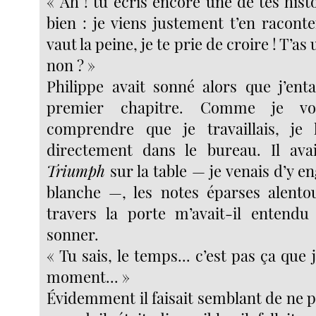
« Ah ! tu écris encore une de tes his
bien : je viens justement t’en racont
vaut la peine, je te prie de croire ! T’a
non ? »
Philippe avait sonné alors que j’ent
premier chapitre. Comme je vou
comprendre que je travaillais, je l
directement dans le bureau. Il avai
Triumph
sur la table — je venais d’y en
blanche —, les notes éparses alento
travers la porte m’avait-il entendu
sonner.
« Tu sais, le temps... c’est pas ça que 
moment... »
Évidemment il faisait semblant de ne 