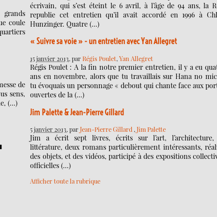
écrivain, qui s’est éteint le 6 avril, à l’âge de 94 ans, la 
 grands
republie cet entretien qu’il avait accordé en 1996 à Ch
que coule
Hunzinger. Quatre (…)
quartiers
« Suivre sa voie » - un entretien avec Yan Allegret
15 janvier 2013
, par
Régis Poulet
,
Yan Allegret
Régis Poulet : A la fin notre premier entretien, il y a eu qua
ans en novembre, alors que tu travaillais sur Hana no mic
messe de
tu évoquais un personnage « debout qui chante face aux por
ous sens,
ouvertes de la (…)
e, (…)
Jim Palette & Jean-Pierre Gillard
5 janvier 2013
, par
Jean-Pierre Gillard
,
Jim Palette
Jim a écrit sept livres, écrits sur l’art, l’architecture,
︎
littérature, deux romans particulièrement intéressants, réal
des objets, et des vidéos, participé à des expositions collecti
officielles (…)
Afficher toute la rubrique