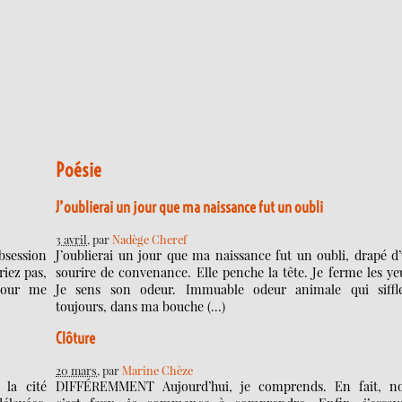
Poésie
J’oublierai un jour que ma naissance fut un oubli
3 avril
, par
Nadège Cheref
bsession
J’oublierai un jour que ma naissance fut un oubli, drapé d
riez pas,
sourire de convenance. Elle penche la tête. Je ferme les ye
pour me
Je sens son odeur. Immuable odeur animale qui siffl
toujours, dans ma bouche (…)
Clôture
20 mars
, par
Marine Chèze
 la cité
DIFFÉREMMENT Aujourd’hui, je comprends. En fait, n