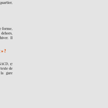
quartier,
e forme,
e dehors,
hiver. Il
z » ?
 SACD, 17
 texte de
la gare