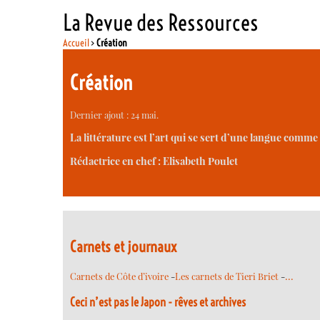
La Revue des Ressources
Accueil
>
Création
Création
Dernier ajout : 24 mai.
La littérature est l’art qui se sert d’une langue com
Rédactrice en chef : Elisabeth Poulet
Carnets et journaux
…
Carnets de Côte d’ivoire
-
Les carnets de Tieri Briet
-
Ceci n’est pas le Japon - rêves et archives