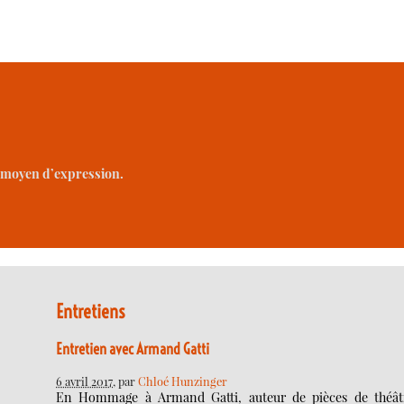
me moyen d’expression.
Entretiens
Entretien avec Armand Gatti
6 avril 2017
, par
Chloé Hunzinger
En Hommage à Armand Gatti, auteur de pièces de théât