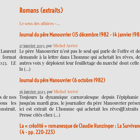
Romans (extraits)
…
Le sens des affaires
-
Journal du père Manouvrier (15 décembre 1982 - 14 janvier 19
17 janvier 2013
, par
Michel Arrivé
 Laurent
Le père Manouvrier n’est pas le seul qui parle de l’offre et de
n format
demande à la lettre dans L’homme qui achetait les rêves, d
023. LE
autres voix y déploient leur feuilletage du marché dont celle
la (…)
Journal du père Manouvrier (6 octobre 1982)
16 janvier 2013
, par
Michel Arrivé
ts de nos
Toujours la dynamique carnavalesque depuis l’épiphanie
sous les
jusqu’au mardi gras, le journalier du père Manouvrier prése
nstruit.
ici est extrait de L’homme qui achetait les rêves[[Extraits
Presse cités chez (…)
La « créolité » romanesque de Claudie Hunzinger : La Survivan
(4 - pp. 220-223)