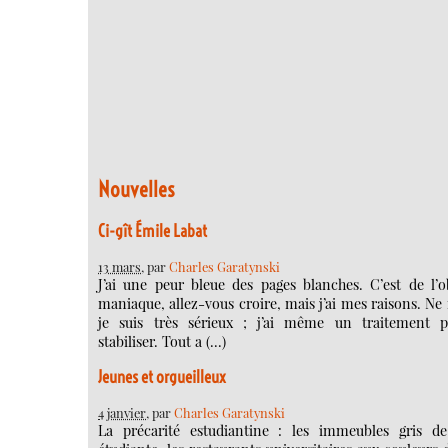
Nouvelles
Ci-gît Émile Labat
13 mars
, par
Charles Garatynski
J’ai une peur bleue des pages blanches. C’est de l’o
maniaque, allez-vous croire, mais j’ai mes raisons. Ne 
je suis très sérieux ; j’ai même un traitement 
stabiliser. Tout a (…)
Jeunes et orgueilleux
4 janvier
, par
Charles Garatynski
La précarité estudiantine : les immeubles gris de