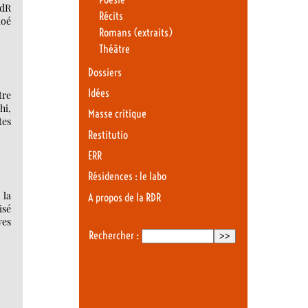
RdR
Récits
loé
Romans (extraits)
Théâtre
Dossiers
Idées
tre
hi,
Masse critique
tes
Restitutio
ERR
Résidences : le labo
 la
A propos de la RDR
isé
ves
Rechercher :