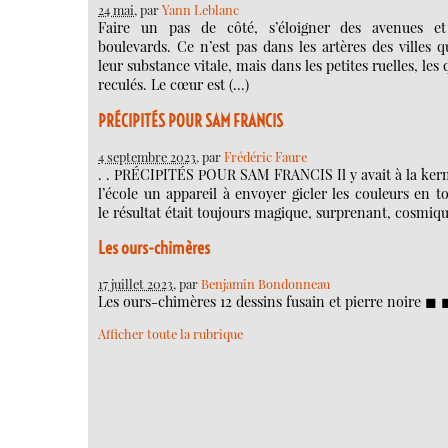
24 mai
, par
Yann Leblanc
Faire un pas de côté, s’éloigner des avenues et
boulevards. Ce n’est pas dans les artères des villes 
leur substance vitale, mais dans les petites ruelles, les 
reculés. Le cœur est (…)
PRÉCIPITÉS POUR SAM FRANCIS
4 septembre 2023
, par
Frédéric Faure
. . PRÉCIPITÉS POUR SAM FRANCIS Il y avait à la ker
l’école un appareil à envoyer gicler les couleurs en t
le résultat était toujours magique, surprenant, cosmiqu
Les ours-chimères
17 juillet 2023
, par
Benjamin Bondonneau
Les ours-chimères 12 dessins fusain et pierre noire ◼︎ ◼
Afficher toute la rubrique