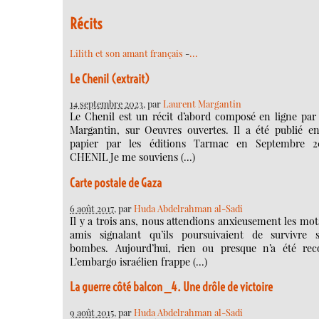
Récits
…
Lilith et son amant français
-
Le Chenil (extrait)
14 septembre 2023
, par
Laurent Margantin
Le Chenil est un récit d’abord composé en ligne par
Margantin, sur Oeuvres ouvertes. Il a été publié e
papier par les éditions Tarmac en Septembre 2
CHENIL Je me souviens (…)
Carte postale de Gaza
6 août 2017
, par
Huda Abdelrahman al-Sadi
Il y a trois ans, nous attendions anxieusement les mo
amis signalant qu’ils poursuivaient de survivre 
bombes. Aujourd’hui, rien ou presque n’a été reco
L’embargo israélien frappe (…)
La guerre côté balcon _4. Une drôle de victoire
9 août 2015
, par
Huda Abdelrahman al-Sadi