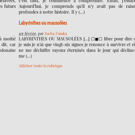
délavées,
c’est faux, je commence à comprendre. Enfin, j’essa
es futurs
Aujourd’hui, je comprends qu’il n’y avait pas de rais
profondes à notre histoire. Il y (…)
Labyrinthes ou mausolées
1er février
, par
Sacha Zamka
à moitié
LABYRINTHES OU MAUSOLÉES […] ☐◼︎☐ libre pour dire 
 dit, car
je suis je n’ai que vingt-six signes je renonce à survivre et r
olonaise
ne me déchiffre rayons éternisés dans le jour qui décline
me (…)
Afficher toute la rubrique