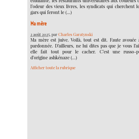
étudiante, les restaurants universitaires aux couleurs 
l’odeur des vieux livres, les syndicats qui cherchent l
gars qui feront le (…)
Ma mère
2 août 2025
, par
Charles Garatynski
Ma mère est juive. Voilà, tout est dit. Faute avouée 
pardonnée. D’ailleurs, ne lui dites pas que je vous l’ai
elle fait tout pour le cacher. C’est une russo-p
d’origine ashkénaze (…)
Afficher toute la rubrique