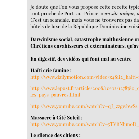
Je doute que l’on vous propose cette recette typ
tout proche de Port-au-Prince, «
un site unique, 
C’est un scandale, mais vous ne trouverez pas dav
hôtels de luxe de la République Dominicaine vois
Darwinisme social, catastrophe malthusienne ou
Chrétiens envahisseurs et exterminateurs, qu’a
En digestif, des vidéos qui font mal au ventre
Haïti crie famine :
http://www.dailymotion.com/video/x481i2_haiti-
http://www.lepost.fr/article/2008/10/02/1278780
les-pays-pauvres.html
http://www.youtube.com/watch?v=qJ_zzgwbwSs
Massacre à Cité Soleil :
http://www.youtube.com/watch?v=5TVBNbmoD
Le silence des chiens :