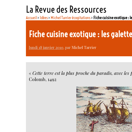
La Revue des Ressources
Accueil
>
Idées
>
Michel Tarrier écogitations
>
Fiche cuisine exotique : l
Fiche cuisine exotique : les galet
lundi 18 janvier 2010
, par
Michel Tarrier
«
Cette terre est la plus proche du paradis, avec le
Colomb, 1492