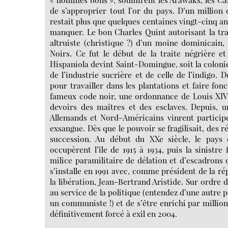
de s’approprier tout l’or du pays. D’un million 
restait plus que quelques centaines vingt-cinq an
manquer. Le bon Charles Quint autorisant la trait
altruiste (christique ?) d’un moine dominicain,
Noirs. Ce fut le début de la traite négrière e
Hispaniola devint Saint-Domingue, soit la colonie
de l’industrie sucrière et de celle de l’indigo.
pour travailler dans les plantations et faire fon
fameux code noir, une ordonnance de Louis XIV d
devoirs des maîtres et des esclaves. Depuis, 
Allemands et Nord-Américains vinrent particip
exsangue. Dès que le pouvoir se fragilisait, des 
succession. Au début du XXe siècle, le pays 
occupèrent l’île de 1915 à 1934, puis la sinistr
milice paramilitaire de délation et d’escadron
s’installe en 1991 avec, comme président de la ré
la libération, Jean-Bertrand Aristide. Sur ordre d
au service de la politique (entendez d’une autre po
un communiste !) et de s’être enrichi par millions
définitivement forcé à exil en 2004.