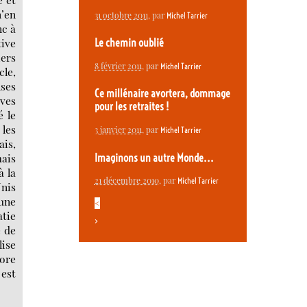
n’en
31 octobre 2011
, par
Michel Tarrier
nc à
tive
Le chemin oublié
iers
8 février 2011
, par
Michel Tarrier
cle,
nses
Ce millénaire avortera, dommage
aves
pour les retraites !
é le
 les
3 janvier 2011
, par
Michel Tarrier
is,
ais
Imaginons un autre Monde...
à la
21 décembre 2010
, par
Michel Tarrier
nis
 une
<
atie
>
e de
lise
core
 est