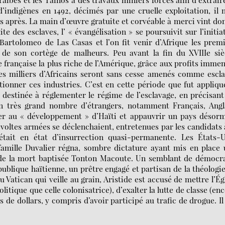
d’indigènes en 1492, décimés par une cruelle exploitation, il 
s après. La main d’œuvre gratuite et corvéable à merci vint do
e des esclaves, l’ « évangélisation » se poursuivit sur l’initia
 Bartolomeo de Las Casas et l’on fit venir d’Afrique les prem
t de son cortège de malheurs. Peu avant la fin du XVIIIe siè
 française la plus riche de l’Amérique, grâce aux profits imme
 Des milliers d’Africains seront sans cesse amenés comme escl
ctionner ces industries. C’est en cette période que fut appliqu
estinée à réglementer le régime de l’esclavage, en précisant
un très grand nombre d’étrangers, notamment Français, Angla
er au « développement » d’Haïti et appauvrir un pays désorm
révoltes armées se déclenchaient, entretenues par les candidats 
était en état d’insurrection quasi-permanente. Les États-U
e famille Duvalier régna, sombre dictature ayant mis en place
s de la mort baptisée Tonton Macoute. Un semblant de démocr
publique haïtienne, un prêtre engagé et partisan de la théologi
u Vatican qui veille au grain, Aristide est accusé de mettre l’Ég
litique que celle colonisatrice), d’exalter la lutte de classe (en
 de dollars, y compris d’avoir participé au trafic de drogue. Il