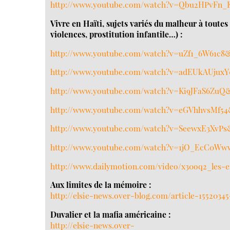
http://www.youtube.com/watch?v=Qbu2HPvFn_E
Vivre en Haïti, sujets variés du malheur à toutes
violences, prostitution infantile…) :
http://www.youtube.com/watch?v=uZf1_6W61c8&
http://www.youtube.com/watch?v=adEUkAUjuxY
http://www.youtube.com/watch?v=Ki9JFaS6ZuQ&
http://www.youtube.com/watch?v=eGVhhvsMf54
http://www.youtube.com/watch?v=SeewxE3XvPs&
http://www.youtube.com/watch?v=1jO_EcC0Ww
http://www.dailymotion.com/video/x30oq2_les-e
Aux limites de la mémoire :
http://elsie-news.over-blog.com/article-1552034
Duvalier et la mafia américaine :
http://elsie-news.over-