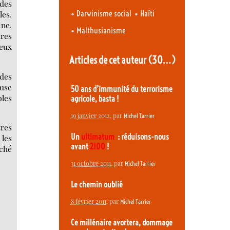
 des
•
•
Darwinisme social
Haïti
les,
ine,
•
Malthusianisme
ures
eux
Articles de cet auteur
(30…)
 des
euse
50 ans d’immunité du terrorisme
bles
agricole, basta !
19 janvier 2012
, par
Michel Tarrier
tres
Un
ultimatum
: réduisons-nous
 les
avant
2100
!
ché
31 octobre 2011
, par
Michel Tarrier
Le chemin oublié
8 février 2011
, par
Michel Tarrier
Ce millénaire avortera, dommage