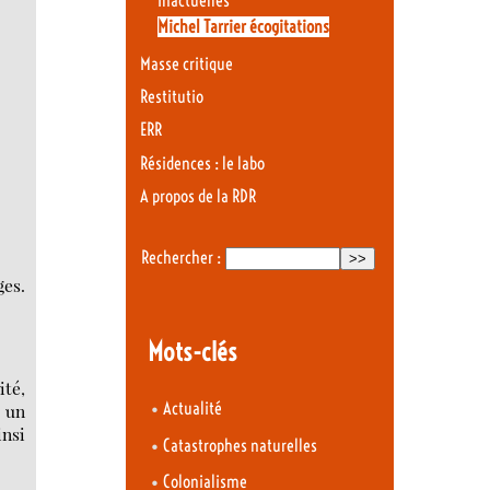
Inactuelles
Michel Tarrier écogitations
Masse critique
Restitutio
ERR
Résidences : le labo
A propos de la RDR
Rechercher :
ges.
Mots-clés
ité,
•
Actualité
 un
insi
•
Catastrophes naturelles
•
Colonialisme