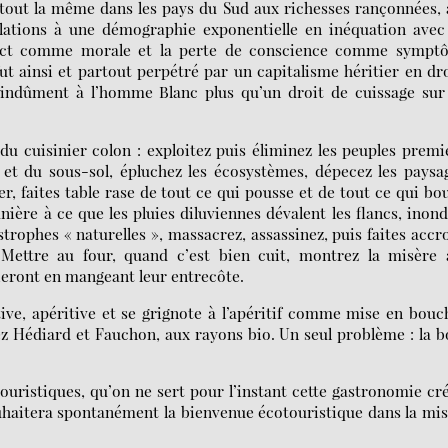
rtout la même dans les pays du Sud aux richesses rançonnées,
lations à une démographie exponentielle en inéquation avec 
pect comme morale et la perte de conscience comme sympt
t ainsi et partout perpétré par un capitalisme héritier en dr
 indûment à l’homme Blanc plus qu’un droit de cuissage sur 
u cuisinier colon : exploitez puis éliminez les peuples premi
l et du sous-sol, épluchez les écosystèmes, dépecez les paysa
r, faites table rase de tout ce qui pousse et de tout ce qui bo
nière à ce que les pluies diluviennes dévalent les flancs, inon
strophes « naturelles », massacrez, assassinez, puis faites accr
Mettre au four, quand c’est bien cuit, montrez la misère 
ieront en mangeant leur entrecôte.
tive, apéritive et se grignote à l’apéritif comme mise en bouc
ez Hédiard et Fauchon, aux rayons bio. Un seul problème : la 
touristiques, qu’on ne sert pour l’instant cette gastronomie cr
souhaitera spontanément la bienvenue écotouristique dans la mi