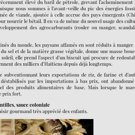
 récemment élevé du baril de pétrole, grevant l’acheminement
isque nous sommes à l’avant-veille du pic des énergies fossi
née de viande, ajoutée à celle accrue des pays émergents (Ch
ur nourrir le bétail. Il en va de même du nouvel usage des cult
développement des agrocarburants (rouler ou manger, scandal
ruinés du monde, les paysans affamés en sont réduits à manger
 du sel et de la matière grasse végétale, donne une masse bou
 soleil, elle prend l’aspect d’un biscuit qui procure de redouta
nnent des milliers d’Haïtiens depuis déjà longtemps.
e subventionnant leurs exportations de riz, de farine et d’au
, déstabilisés par les importations à bas prix, ont abandonné
iel des produits alimentaires de base. Mais lorsque le mar
 prix fort.
ntilles, sauce coloniale
aisir gourmand très apprécié des enfants.