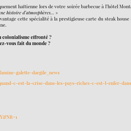
iquement haïtienne lors de votre soirée barbecue à l’hôtel Mon
une histoire d’atmosphères…
»
antage cette spécialité à la prestigieuse carte du steak house
ine.
 colonialisme effronté ?
vez-vous fait du monde ?
famine-galette-dargile_news
_quand-c-est-la-crise-dans-les-pays-riches-c-est-l-enfer-dan
_Y&NR=1