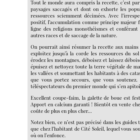
Tout le monde aura compris la recette, c’est pa
paysages saccagés et dont on exhorte les popu
ressources sciemment décimées. Avec l’irres
positif, l’accumulation comme principe majeur fu
ligne des religions monothéismes et conférant
autres races et de saccage de la nature.
On pourrait ainsi résumer la recette aux mains d
exploitez jusqu’à la corde les ressources du so
érodez les montagnes, déboisez et laissez déboise
épuisez et nettoyez toute la terre végétale de ma
les vallées et soumettant les habitants à des cata
que vous portez secours, que vous soutenez. 
téléspectateurs du premier monde qui s’en apito
Excellent coupe-faim, la galette de boue est fes
Apport en calcium garanti ! Bientôt en vente ch
coûte de plus en plus cher…
Notez bien, ce n’est pas précisé dans les guides 
que chez l’habitant de Cité Soleil, lequel vous 
où on l’enfonce.