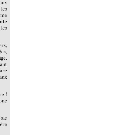
 aux
les
ôme
oite
les
ers,
ges,
uge,
dant
oire
aux
he !
boue
éole
sère