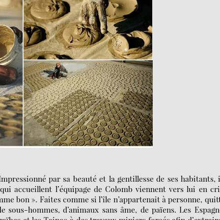
ressionné par sa beauté et la gentillesse de ses habitants, i
qui accueillent l’équipage de Colomb viennent vers lui en cr
mme bon ». Faites comme si l’île n’appartenait à personne, quit
e sous-hommes, d’animaux sans âme, de païens. Les Espagno
ïbes et les Tainos à des travaux miniers forcés afin d’extrair