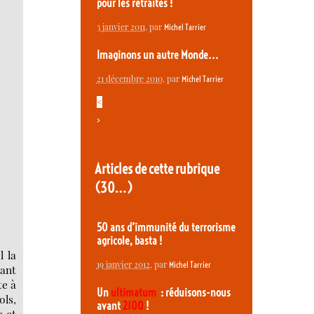
pour les retraites !
3 janvier 2011
, par
Michel Tarrier
Imaginons un autre Monde...
21 décembre 2010
, par
Michel Tarrier
<
>
Articles de cette rubrique
(30…)
50 ans d’immunité du terrorisme
agricole, basta !
l la
19 janvier 2012
, par
Michel Tarrier
iant
te à
Un
ultimatum
: réduisons-nous
ls,
avant
2100
!
e et