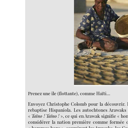
Prenez une île (flottante), comme Haïti…
Envoyez Christophe Colomb pour la découvrir. Imp
rebaptise Hispaniola. Les autochtones Arawaks 
«
Taïno ! Taïno !
», ce qui en Arawak signifie « ho
considérer la nation première comme formée d
« hommes bons », soumirent les Arawaks, les Cara