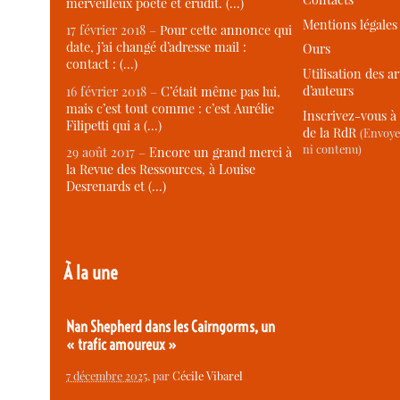
merveilleux poète et érudit. (…)
Mentions légales
17 février 2018 –
Pour cette annonce qui
date, j’ai changé d’adresse mail :
Ours
contact : (…)
Utilisation des ar
d’auteurs
16 février 2018 –
C’était même pas lui,
mais c’est tout comme : c’est Aurélie
Inscrivez-vous à 
Filipetti qui a (…)
de la RdR
(Envoye
ni contenu)
29 août 2017 –
Encore un grand merci à
la Revue des Ressources, à Louise
Desrenards et (…)
À la une
Nan Shepherd dans les Cairngorms, un
« trafic amoureux »
7 décembre 2025
, par
Cécile Vibarel