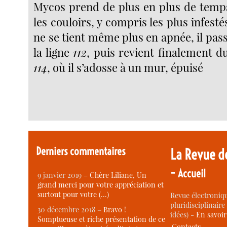
Mycos prend de plus en plus de temp
les couloirs, y compris les plus infesté
ne se tient même plus en apnée, il pass
la ligne
112
, puis revient finalement du
114
, où il s’adosse à un mur, épuisé
Derniers commentaires
La Revue d
-
Accueil
9 janvier 2019 –
Chère Liliane, Un
grand merci pour votre appréciation et
surtout pour votre (…)
Revue électroniqu
pluridisciplinaire 
30 décembre 2018 –
Bravo !
idées) -
En savoi
Somptueuse et riche présentation de ce
Contacts