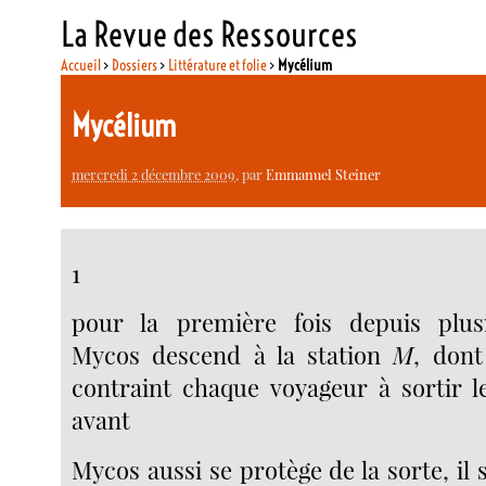
La Revue des Ressources
Accueil
>
Dossiers
>
Littérature et folie
>
Mycélium
Mycélium
mercredi 2 décembre 2009
, par
Emmanuel Steiner
1
pour la première fois depuis plus
Mycos descend à la station
M
, dont
contraint chaque voyageur à sortir l
avant
Mycos aussi se protège de la sorte, il 